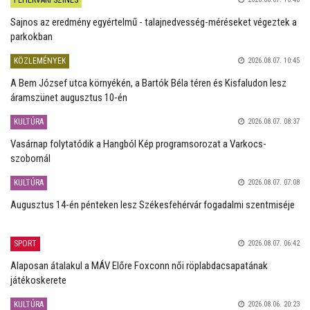
Sajnos az eredmény egyértelmű - talajnedvesség-méréseket végeztek a
parkokban
KÖZLEMÉNYEK
2026.08.07. 10:45
A Bem József utca környékén, a Bartók Béla téren és Kisfaludon lesz
áramszünet augusztus 10-én
KULTÚRA
2026.08.07. 08:37
Vasárnap folytatódik a Hangból Kép programsorozat a Varkocs-
szobornál
KULTÚRA
2026.08.07. 07:08
Augusztus 14-én pénteken lesz Székesfehérvár fogadalmi szentmiséje
SPORT
2026.08.07. 06:42
Alaposan átalakul a MÁV Előre Foxconn női röplabdacsapatának
játékoskerete
KULTÚRA
2026.08.06. 20:23