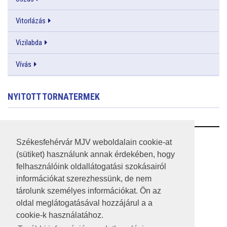
Vitorlázás
Vizilabda
Vívás
NYITOTT TORNATERMEK
RSS
Székesfehérvár MJV weboldalain cookie-at
(sütiket) használunk annak érdekében, hogy
A HONLAP 2017.03.31-I ÁLLAPOTA
felhasználóink oldallátogatási szokásairól
információkat szerezhessünk, de nem
JOGI NYILATKOZAT
tárolunk személyes információkat. Ön az
IMPRESSZUM
oldal meglátogatásával hozzájárul a a
cookie-k használatához.
MÉDIAAJÁNLAT