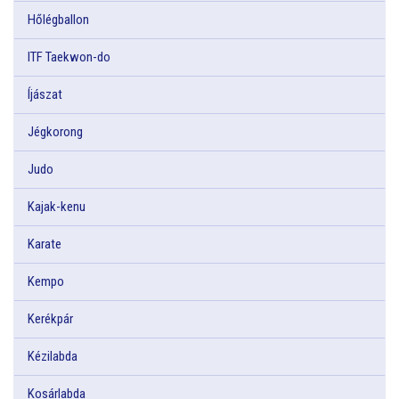
Hőlégballon
ITF Taekwon-do
Íjászat
Jégkorong
Judo
Kajak-kenu
Karate
Kempo
Kerékpár
Kézilabda
Kosárlabda