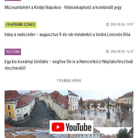
Múzeumbérlet a Királyi Napokra - féláronkapható a kombinált jegy
FEHÉRVÁRI SZÍNES
2026.08.06. 19:07
Irány a vadszeder – augusztus 9-én vár mindenkit a túrára Lencsés Rita
KULTÚRA
2026.08.06. 16:37
Egy kis kosárnyi törődés – segítse Ön is a Nemzetközi Néptáncfesztivál
résztvevőit!
TOVÁBBI HÍREK