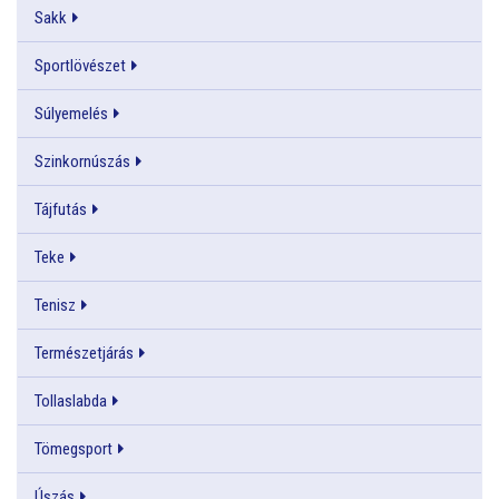
Sakk
Sportlövészet
Súlyemelés
Szinkornúszás
Tájfutás
Teke
Tenisz
Természetjárás
Tollaslabda
Tömegsport
Úszás