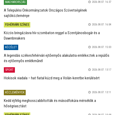
MAGYARORSZÁG
2026.08.07. 16:37
A Települési Önkormányzatok Országos Szövetségének
sajtóközleménye
FEHÉRVÁRI SZÍNES
2026.08.07. 16:04
Közös bringázásra hív szombaton reggel a Szentjánosbogár és a
Dawnbreakers
KÖZÉLET
2026.08.07. 15:03
A legendás székesfehérvári ejtőernyős alakulatra emlékeztek a repülős
és ejtőernyős emlékműnél
SPORT
2026.08.07. 13:17
Hokisok viadala – hat fiatal küzd meg a Volán-keretbe kerülésért
KÖZLEMÉNYEK
2026.08.07. 13:11
Kedd éjfélig meghosszabbították és másodfokúra mérséklik a
hőségriasztást
FEHÉRVÁRI SZÍNES
2026.08.07. 10:48