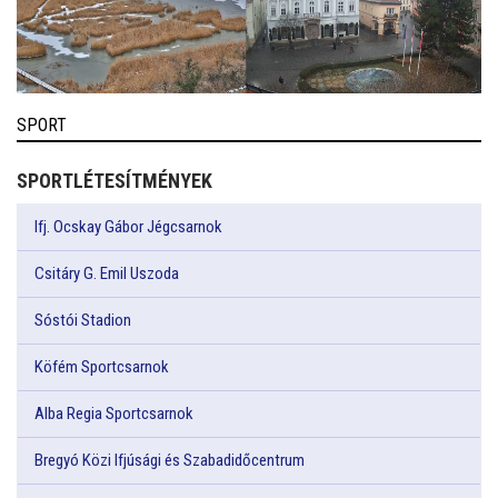
SPORT
SPORTLÉTESÍTMÉNYEK
Ifj. Ocskay Gábor Jégcsarnok
Csitáry G. Emil Uszoda
Sóstói Stadion
Köfém Sportcsarnok
Alba Regia Sportcsarnok
Bregyó Közi Ifjúsági és Szabadidőcentrum