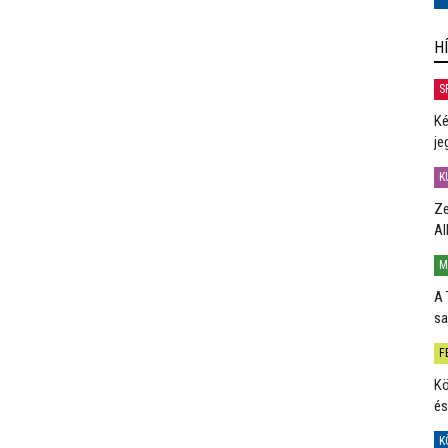
H
S
Ké
je
K
Ze
Al
M
A 
sa
F
Kö
és
K