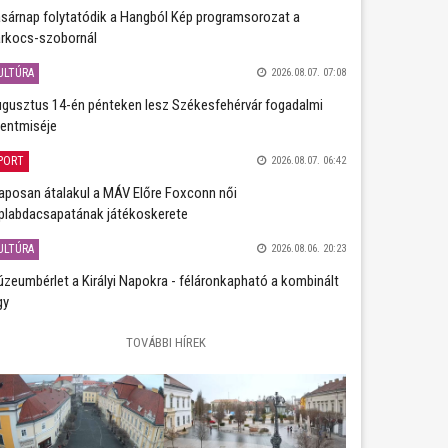
sárnap folytatódik a Hangból Kép programsorozat a
rkocs-szobornál
ULTÚRA
2026.08.07. 07:08
gusztus 14-én pénteken lesz Székesfehérvár fogadalmi
entmiséje
PORT
2026.08.07. 06:42
aposan átalakul a MÁV Előre Foxconn női
plabdacsapatának játékoskerete
ULTÚRA
2026.08.06. 20:23
zeumbérlet a Királyi Napokra - féláronkapható a kombinált
gy
TOVÁBBI HÍREK