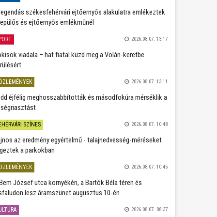
legendás székesfehérvári ejtőernyős alakulatra emlékeztek
repülős és ejtőernyős emlékműnél
PORT
2026.08.07. 13:17
kisok viadala – hat fiatal küzd meg a Volán-keretbe
rülésért
ÖZLEMÉNYEK
2026.08.07. 13:11
dd éjfélig meghosszabbították és másodfokúra mérséklik a
ségriasztást
EHÉRVÁRI SZÍNES
2026.08.07. 10:48
jnos az eredmény egyértelmű - talajnedvesség-méréseket
geztek a parkokban
ÖZLEMÉNYEK
2026.08.07. 10:45
Bem József utca környékén, a Bartók Béla téren és
sfaludon lesz áramszünet augusztus 10-én
ULTÚRA
2026.08.07. 08:37