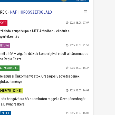
ÍREK
- NAPI HÍRÖSSZEFOGLALÓ
PORT
2026.08.08. 07:07
zilabda szuperkupa a MET Arénában - elindult a
gyértékesítés
ULTÚRA
2026.08.07. 21:58
nél a tér! – végzős diákok koncertjével indult a háromnapos
ba Regia Feszt
AGYARORSZÁG
2026.08.07. 16:37
Települési Önkormányzatok Országos Szövetségének
jtóközleménye
EHÉRVÁRI SZÍNES
2026.08.07. 16:04
zös bringázásra hív szombaton reggel a Szentjánosbogár
 a Dawnbreakers
ÖZÉLET
2026.08.07. 15:03