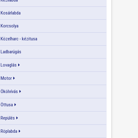
Kézilabda
Kosárlabda
Korcsolya
Közelharc - kézitusa
Ladbarúgás
Lovaglás
Motor
Ökölvívás
Öttusa
Repülés
Röplabda