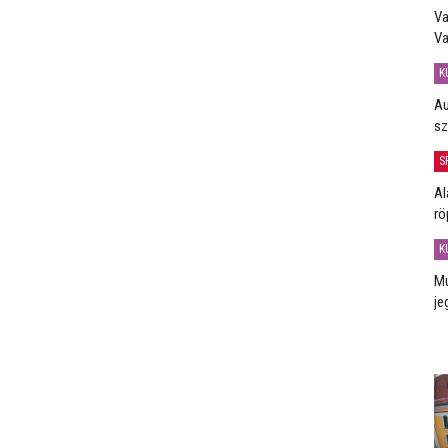
Va
Va
K
Au
sz
S
Al
rö
K
Mú
je