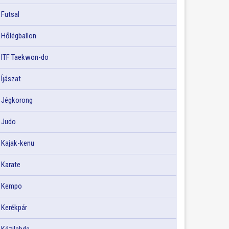
Futsal
Hőlégballon
ITF Taekwon-do
Íjászat
Jégkorong
Judo
Kajak-kenu
Karate
Kempo
Kerékpár