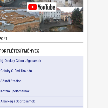
PORT
PORTLÉTESÍTMÉNYEK
Ifj. Ocskay Gábor Jégcsarnok
Csitáry G. Emil Uszoda
Sóstói Stadion
Köfém Sportcsarnok
Alba Regia Sportcsarnok