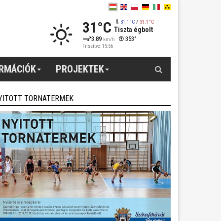
31°C
31.1°C
/
31.1°C
Tiszta égbolt
3.89
353°
km/h
Frissítve: 15:56
Keresés
ORMÁCIÓK
PROJEKTEK
YITOTT TORNATERMEK