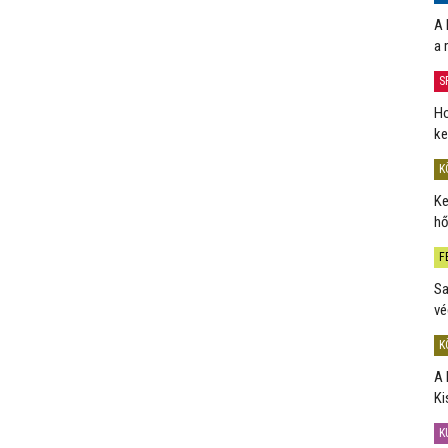
A 
a 
S
Ho
ke
K
Ke
hő
F
Sa
vé
K
A 
Ki
K