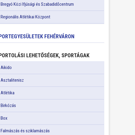
Bregyó Közi Ifjúsági és Szabadidőcentrum
Regionális Atlétikai Központ
PORTEGYESÜLETEK FEHÉRVÁRON
PORTOLÁSI LEHETŐSÉGEK, SPORTÁGAK
Aikido
Asztalitenisz
Atlétika
Birkózás
Box
Falmászás és sziklamászás