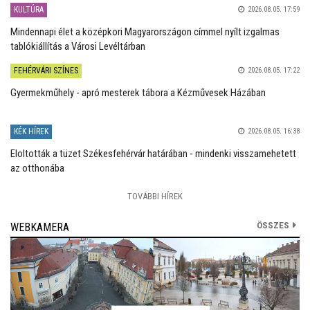
KULTÚRA
2026.08.05. 17:59
Mindennapi élet a középkori Magyarországon címmel nyílt izgalmas
tablókiállítás a Városi Levéltárban
FEHÉRVÁRI SZÍNES
2026.08.05. 17:22
Gyermekműhely - apró mesterek tábora a Kézművesek Házában
KÉK HÍREK
2026.08.05. 16:38
Eloltották a tüzet Székesfehérvár határában - mindenki visszamehetett
az otthonába
TOVÁBBI HÍREK
ÖSSZES
WEBKAMERA