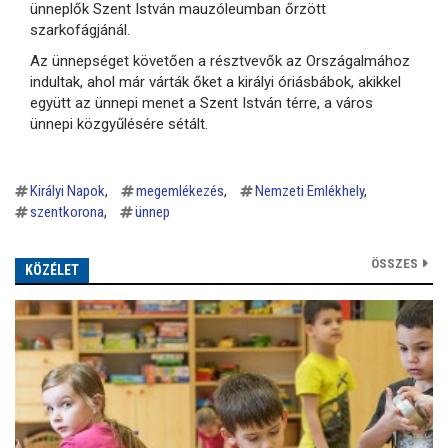
ünneplők Szent István mauzóleumban őrzött
szarkofágjánál.
Az ünnepséget követően a résztvevők az Országalmához
indultak, ahol már várták őket a királyi óriásbábok, akikkel
együtt az ünnepi menet a Szent István térre, a város
ünnepi közgyűlésére sétált.
Királyi Napok
megemlékezés
Nemzeti Emlékhely
szentkorona
ünnep
ÖSSZES
KÖZÉLET