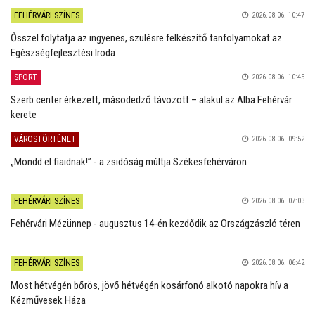
FEHÉRVÁRI SZÍNES
2026.08.06. 10:47
Ősszel folytatja az ingyenes, szülésre felkészítő tanfolyamokat az
Egészségfejlesztési Iroda
SPORT
2026.08.06. 10:45
Szerb center érkezett, másodedző távozott – alakul az Alba Fehérvár
kerete
VÁROSTÖRTÉNET
2026.08.06. 09:52
„Mondd el fiaidnak!” - a zsidóság múltja Székesfehérváron
FEHÉRVÁRI SZÍNES
2026.08.06. 07:03
Fehérvári Mézünnep - augusztus 14-én kezdődik az Országzászló téren
FEHÉRVÁRI SZÍNES
2026.08.06. 06:42
Most hétvégén bőrös, jövő hétvégén kosárfonó alkotó napokra hív a
Kézművesek Háza