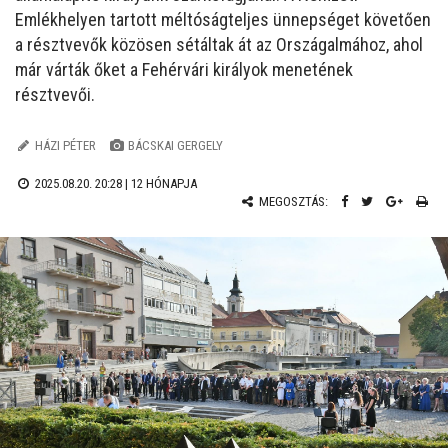
Emlékhelyen tartott méltóságteljes ünnepséget követően
a résztvevők közösen sétáltak át az Országalmához, ahol
már várták őket a Fehérvári királyok menetének
résztvevői.
HÁZI PÉTER
BÁCSKAI GERGELY
2025.08.20. 20:28 |
12 HÓNAPJA
MEGOSZTÁS: