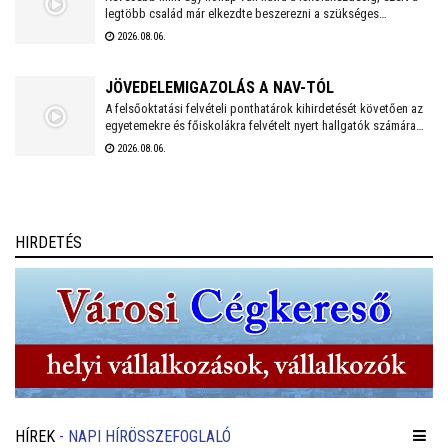
legtöbb család már elkezdte beszerezni a szükséges
tanszereket. A fehérvári papír-írószer üzletek már július eleje
2026.08.06.
óta készülnek a rohamra.
JÖVEDELEMIGAZOLÁS A NAV-TÓL
A felsőoktatási felvételi ponthatárok kihirdetését követően az
egyetemekre és főiskolákra felvételt nyert hallgatók számára
fontos kérdéssé válik lakhatásuk megoldása. Ebben az
2026.08.06.
időszakban sok hallgató keres albérletet vagy igényel
kollégiumi elhelyezést.
HIRDETÉS
HÍREK
- NAPI HÍRÖSSZEFOGLALÓ