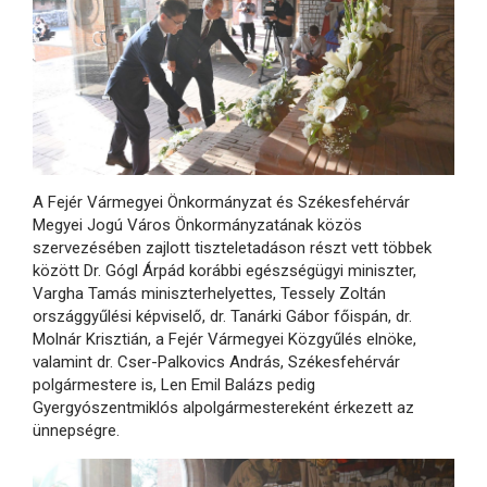
A Fejér Vármegyei Önkormányzat és Székesfehérvár
Megyei Jogú Város Önkormányzatának közös
szervezésében zajlott tiszteletadáson részt vett többek
között Dr. Gógl Árpád korábbi egészségügyi miniszter,
Vargha Tamás miniszterhelyettes, Tessely Zoltán
országgyűlési képviselő, dr. Tanárki Gábor főispán, dr.
Molnár Krisztián, a Fejér Vármegyei Közgyűlés elnöke,
valamint dr. Cser-Palkovics András, Székesfehérvár
polgármestere is, Len Emil Balázs pedig
Gyergyószentmiklós alpolgármestereként érkezett az
ünnepségre.