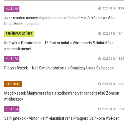
KULTÚRA
2026.08.06. 14:19
Jazz minden mennyiségben, minden stílusban! – már készül az Alba
Regia Feszt színpada
FEHÉRVÁRI SZÍNES
2026.08.06. 13:41
Királyok a Belvárosban - 18 órakor indul a Vörösmarty Színháztól a
szombati menet
KULTÚRA
2026.08.06. 13:35
Pletykafészek – Neil Simon bohózata a Csajághy Laura Színpadon
GAZDASÁG
2026.08.06. 11:04
Megérkeztek Magyarországra a székesfehérvári rendeltetésű Zonson
midibuszok
KULTÚRA
2026.08.06. 10:53
Színi játékok - Victor Haïm-darabbal vár a Prospero Színkör a V54-ben