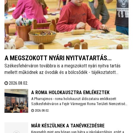
A MEGSZOKOTT NYÁRI NYITVATARTÁS
Székesfehérváron továbbra is a megszokott nyári nyitva tartás
MELLETT MŰKÖDNEK A FEHÉRVÁRI ÓVODÁK
mellett működnek az óvodák és a bölcsődék - tájékoztatott
ÉS BÖLCSŐDÉK
közösségi oldalán a város polgármestere. Hétfőtől is tehát a
2026.08.02.
megszokott nyári nyitva tartással fogadják a piciket a bölcsődék
és az óvodák!
A ROMA HOLOKAUSZTRA EMLÉKEZTEK
A Pharrajimos - roma holokauszt áldozataira emlékezett
Székesfehérváron a Fejér Vármegyei Roma Területi Nemzetiségi
Önkormányzat, ahova az egész vármegyéből érkeztek
2026.08.02.
megemlékezők. Az Öreghegyi Közösségi Házban tartott
megemlékezésen zenés, balladai történetfelolvasás idézte fel a
múlt fájdalmát a Romano Glaszo közreműködésével.
MÁR KÉSZÜLNEK A TANÉVKEZDÉSRE
Kevesebb mint egy hónap van hátra a iskolakezdésig, ezért a