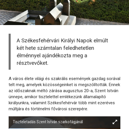
A Székesfehérvári Királyi Napok elmúlt
két hete számtalan feledhetetlen
élménnyel ajándékozta meg a
résztvevőket.
A város élete világi és szakrális események gazdag sorával
telt meg, amelyek közösségeinket is megszólították. Ennek
az időszaknak méltó zárása augusztus 20-a, Szent István
ünnepe, amikor tisztelettel emlékezünk államalapító
királyunkra, valamint Székesfehérvár több mint ezeréves
múltjára és történelmi fővárosi szerepére.
Tiszteletadás Szent István szarkofágjánál