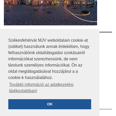
RSS
Székesfehérvár MJV weboldalain cookie-at
(sütiket) használunk annak érdekében, hogy
A HONLAP 2017.03.31-I ÁLLAPOTA
felhasználóink oldallátogatási szokásairól
információkat szerezhessünk, de nem
JOGI NYILATKOZAT
tárolunk személyes információkat. Ön az
IMPRESSZUM
oldal meglátogatásával hozzájárul a a
cookie-k használatához.
MÉDIAAJÁNLAT
További információ az adatkezelési
tájékoztatóban!
KÖZÉRDEKŰ ADATOK
ADATVÉDELEM
OK
©2023 SZÉKESFEHÉRVÁR MEGYEI JOGÚ VÁROS