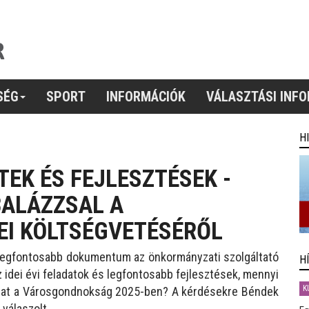
SÉG
SPORT
INFORMÁCIÓK
VÁLASZTÁSI INF
H
EK ÉS FEJLESZTÉSEK -
BALÁZZSAL A
I KÖLTSÉGVETÉSÉRŐL
 legfontosabb dokumentum az önkormányzati szolgáltató
H
idei évi feladatok és legfontosabb fejlesztések, mennyi
K
zhat a Városgondnokság 2025-ben? A kérdésekre Béndek
válaszolt.