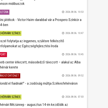
nson midibuszok
ULTÚRA
2026.08.06. 10:53
íni játékok - Victor Haïm-darabbal vár a Prospero Színkör a
4-ben
EHÉRVÁRI SZÍNES
2026.08.06. 10:47
szel folytatja az ingyenes, szülésre felkészítő
nfolyamokat az Egészségfejlesztési Iroda
PORT
2026.08.06. 10:45
erb center érkezett, másodedző távozott – alakul az Alba
hérvár kerete
ÁROSTÖRTÉNET
2026.08.06. 09:52
ondd el fiaidnak!” - a zsidóság múltja Székesfehérváron
EHÉRVÁRI SZÍNES
2026.08.06. 07:03
hérvári Mézünnep - augusztus 14-én kezdődik az