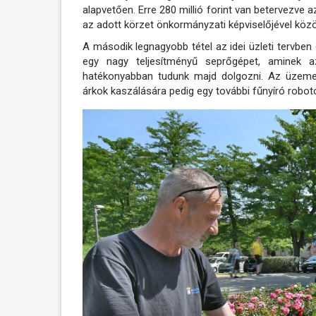
alapvetően. Erre 280 millió forint van betervezve a
az adott körzet önkormányzati képviselőjével köz
A második legnagyobb tétel az idei üzleti tervben
e
gy nagy teljesítményű seprőgépet
, aminek a
hatékonyabban tudunk majd dolgozni. Az üzemel
árkok kaszálására pedig egy további fűnyíró robo