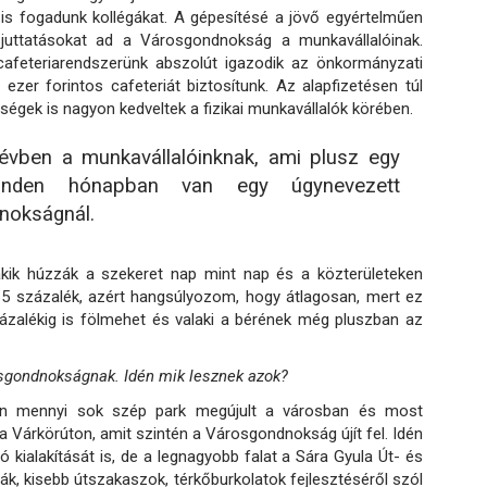
 is fogadunk kollégákat. A gépesítésé a jövő egyértelműen
 juttatásokat ad a Városgondnokság a munkavállalóinak.
afeteriarendszerünk abszolút igazodik az önkormányzati
ezer forintos cafeteriát biztosítunk. Az alapfizetésen túl
ségek is nagyon kedveltek a fizikai munkavállalók körében.
évben a munkavállalóinknak, ami plusz egy
e minden hónapban van egy úgynevezett
nokságnál.
 akik húzzák a szekeret nap mint nap és a közterületeken
15 százalék, azért hangsúlyozom, hogy átlagosan, mert ez
 százalékig is fölmehet és valaki a bérének még pluszban az
sgondnokságnak. Idén mik lesznek azok?
ben mennyi sok szép park megújult a városban és most
a Várkörúton, amit szintén a Városgondnokság újít fel. Idén
ó kialakítását is, de a legnagyobb falat a Sára Gyula Út- és
dák, kisebb útszakaszok, térkőburkolatok fejlesztéséről szól