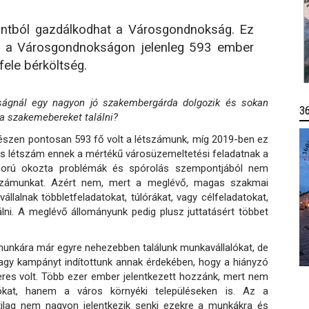
rintból gazdálkodhat a Városgondnokság. Ez
t a Városgondnokságon jelenleg 593 ember
fele bérköltség.
ságnál egy nagyon jó szakembergárda dolgozik és sokan
3
a szakemebereket találni?
egészen pontosan 593 fő volt a létszámunk, míg 2019-ben ez
lis létszám ennek a mértékű városüzemeltetési feladatnak a
áború okozta problémák és spórolás szempontjából nem
étszámunkat. Azért nem, mert a meglévő, magas szakmai
llalnak többletfeladatokat, túlórákat, vagy célfeladatokat,
ni. A meglévő állományunk pedig plusz juttatásért többet
ai munkára már egyre nehezebben találunk munkavállalókat, de
nagy kampányt indítottunk annak érdekében, hogy a hiányzó
ikeres volt. Több ezer ember jelentkezett hozzánk, mert nem
ókat, hanem a város környéki településeken is. Az a
atilag nem nagyon jelentkezik senki ezekre a munkákra és