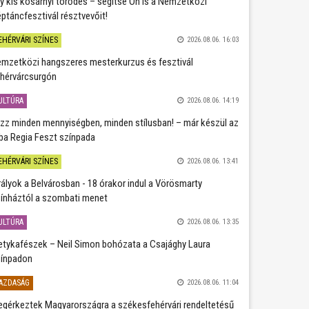
y kis kosárnyi törődés – segítse Ön is a Nemzetközi
ptáncfesztivál résztvevőit!
EHÉRVÁRI SZÍNES
2026.08.06. 16:03
mzetközi hangszeres mesterkurzus és fesztivál
hérvárcsurgón
ULTÚRA
2026.08.06. 14:19
zz minden mennyiségben, minden stílusban! – már készül az
ba Regia Feszt színpada
EHÉRVÁRI SZÍNES
2026.08.06. 13:41
rályok a Belvárosban - 18 órakor indul a Vörösmarty
ínháztól a szombati menet
ULTÚRA
2026.08.06. 13:35
etykafészek – Neil Simon bohózata a Csajághy Laura
ínpadon
AZDASÁG
2026.08.06. 11:04
gérkeztek Magyarországra a székesfehérvári rendeltetésű