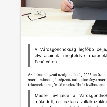
A Városgondnokság legfőbb célja
elvárásainak megfelelve maradékt
Fehérváron.
Az önkormányzati szolgáltató cég 2025-ös üzleti 
munka kulcsa a jól képzett, saját állományú munk
fektetnek a megfelelő munkavállalók kiválasztásá
Másfél évtizede a Városgondnok
működött, és tisztán alvállalkozókka