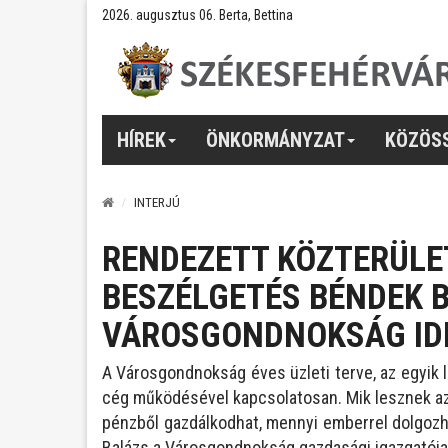
2026. augusztus 06. Berta, Bettina
HÍREK
ÖNKORMÁNYZAT
KÖZÖS
INTERJÚ
RENDEZETT KÖZTERÜLET
BESZÉLGETÉS BÉNDEK 
VÁROSGONDNOKSÁG IDE
A Városgondnokság éves üzleti terve, az egyik
cég működésével kapcsolatosan. Mik lesznek az 
pénzből gazdálkodhat, mennyi emberrel dolgo
Balázs a Városgondnokság gazdasági igazgatója 