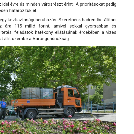
z idei évre és minden városrészt érinti. A prioritásokat pedig
ösen határozzuk el.
 egy köztisztasági beruházás. Szeretnénk hadrendbe állítani
z ára 115 millió forint, amivel sokkal gyorsabban és
tetési feladatok hatékony ellátásának érdekében a vizes
tot állít üzembe a Városgondnokság.