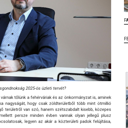
F
F
osgondnokság 2025-ös üzleti tervét?
várnak tőlünk a fehérváriak és az önkormányzat is, aminek
ka nagyságát, hogy csak zöldterületből több mint ötmillió
ő területről van szó, hanem szétszabdalt kisebb, közepes
 mellett persze minden évben vannak olyan jellegű plusz
csolatosak, legyen az akár a közterületi padok felújítása,