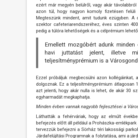
ezért már megyén belülről, vagy akár távolabbról
azon túl, hogy nagyon komoly fizetésen felüli
Megteszünk mindent, amit tudunk ezügyben. A c
szektor cafeteriarendszeréhez, éves szinten 400 
pedig a túlóra lehetőségek és a célprémium lehető
Emellett mozgóbért adunk minden 
havi juttatást jelent, illetv
teljesítményprémium is a Városgond
Ezzel próbáljuk megbecsülni azon kollégáinkat,
dolgoznak. Ez a teljesítményprémium átlagosan 
azt jelenti, hogy akár nulla is lehet, de akár 30
egyharmadát megkaphatja.
Minden évben vannak nagyobb fejlesztései a Váro
Láthatták a fehérváriak, hogy az elmúlt évek
befejezés előtt áll például a Prohászka-emlékpark 
tervezzük befejezni a Sörház téri lakossági parkol
Járdafelújítási Programnak a folytatása, ami a jár