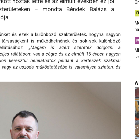
ott hoztak létre és az elmúlt években ez jól
Or
özterületeken – mondta Béndek Balázs a
F
ója.
Mo
na
günket és ezek a különböző szakterületek, hogyha nagyon
K
i társaságként is működhetnének és sok-sok különböző
látásához.
„Magam is azért szeretek dolgozni a
Mi
eljes rálátásom van a cégre és az elmúlt 16 évben nagyon
iz
on keresztül beleláthatok például a kertészek szakmai
a vagy az uszoda működtetésébe is valamilyen szinten, és
W