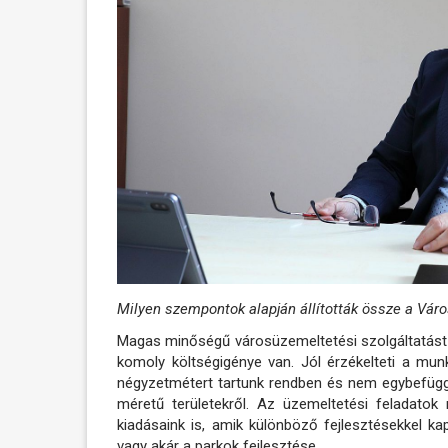
Milyen szempontok alapján állították össze a Vár
Magas minőségű városüzemeltetési szolgáltatást 
komoly költségigénye van. Jól érzékelteti a mun
négyzetmétert tartunk rendben és nem egybefügg
méretű területekről. Az üzemeltetési feladatok
kiadásaink is, amik különböző fejlesztésekkel kap
vagy akár a parkok fejlesztése.