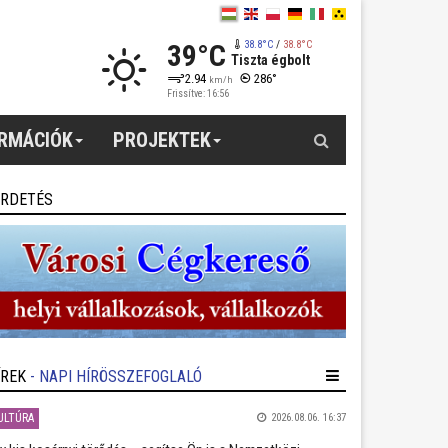
39°C
38.8°C
/
38.8°C
Tiszta égbolt
2.94
286°
km/h
Frissítve: 16:56
Keresés
ORMÁCIÓK
PROJEKTEK
IRDETÉS
ÍREK
- NAPI HÍRÖSSZEFOGLALÓ
ULTÚRA
2026.08.06. 16:37