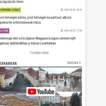
szágzászló téren
EHÉRVÁRI SZÍNES
2026.08.06. 06:42
st hétvégén bőrös, jövő hétvégén kosárfonó alkotó
pokra hív a Kézművesek Háza
ULTÚRA
2026.08.05. 17:59
ndennapi élet a középkori Magyarországon címmel nyílt
galmas tablókiállítás a Városi Levéltárban
TOVÁBBI HÍREK
ÖSSZES
EBKAMERA