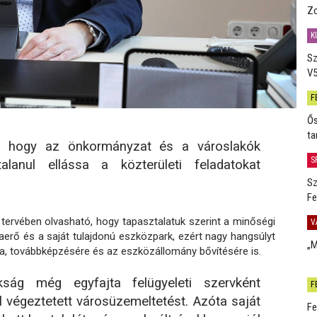
Zo
K
Sz
V5
F
Ős
ta
, hogy az önkormányzat és a városlakók
S
alanul ellássa a közterületi feladatokat
Sz
Fe
tervében olvasható, hogy tapasztalatuk szerint a minőségi
V
aerő és a saját tulajdonú eszközpark, ezért nagy hangsúlyt
„M
ra, továbbképzésére és az eszközállomány bővítésére is.
ság még egyfajta felügyeleti szervként
F
l végeztetett városüzemeltetést. Azóta saját
Fe