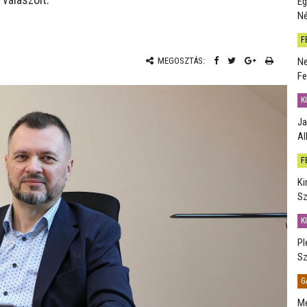
Eg
Né
F
Ne
MEGOSZTÁS:
Fe
K
Ja
Al
F
Ki
Sz
K
Pl
Sz
G
Me