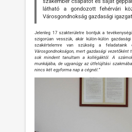
szakember csapatot és saját géppark
látható a gondozott fehérvári k
Városgondnokság gazdasági igazgat
Jelenleg 17 szakterületre bontjuk a tevékenysé
szigorúan vesszük, akár külön-külön gazdaság
szakértelemre van szükség a feladataink el
Városgondnokságon, mert gazdasági vezetőként t
sok mindent tanultam a kollégáktól. A számok
munkájába, de ugyanúgy az útfelújítási szakmáb
nincs két egyforma nap a cégnél.”