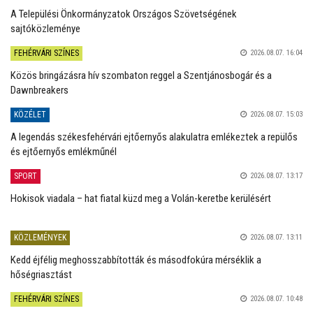
A Települési Önkormányzatok Országos Szövetségének
sajtóközleménye
FEHÉRVÁRI SZÍNES
2026.08.07. 16:04
Közös bringázásra hív szombaton reggel a Szentjánosbogár és a
Dawnbreakers
KÖZÉLET
2026.08.07. 15:03
A legendás székesfehérvári ejtőernyős alakulatra emlékeztek a repülős
és ejtőernyős emlékműnél
SPORT
2026.08.07. 13:17
Hokisok viadala – hat fiatal küzd meg a Volán-keretbe kerülésért
KÖZLEMÉNYEK
2026.08.07. 13:11
Kedd éjfélig meghosszabbították és másodfokúra mérséklik a
hőségriasztást
FEHÉRVÁRI SZÍNES
2026.08.07. 10:48