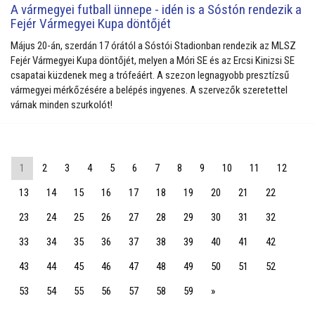
A vármegyei futball ünnepe - idén is a Sóstón rendezik a
Fejér Vármegyei Kupa döntőjét
Május 20-án, szerdán 17 órától a Sóstói Stadionban rendezik az MLSZ
Fejér Vármegyei Kupa döntőjét, melyen a Móri SE és az Ercsi Kinizsi SE
csapatai küzdenek meg a trófeáért. A szezon legnagyobb presztízsű
vármegyei mérkőzésére a belépés ingyenes. A szervezők szeretettel
várnak minden szurkolót!
1
2
3
4
5
6
7
8
9
10
11
12
13
14
15
16
17
18
19
20
21
22
23
24
25
26
27
28
29
30
31
32
33
34
35
36
37
38
39
40
41
42
43
44
45
46
47
48
49
50
51
52
53
54
55
56
57
58
59
»