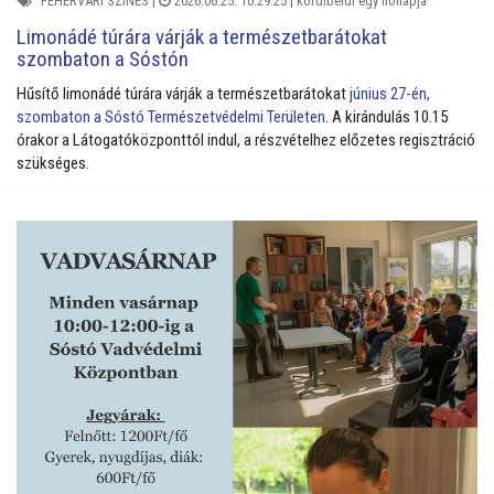
FEHÉRVÁRI SZÍNES
|
2026.06.25. 10:29:25 |
körülbelül egy hónapja
Limonádé túrára várják a természetbarátokat
szombaton a Sóstón
Hűsítő limonádé túrára várják a természetbarátokat
június 27-én,
szombaton a Sóstó Természetvédelmi Területen
. A kirándulás 10.15
órakor a Látogatóközponttól indul, a részvételhez előzetes regisztráció
szükséges.