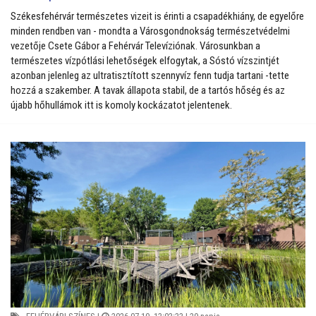
Székesfehérvár természetes vizeit is érinti a csapadékhiány, de egyelőre
minden rendben van - mondta a Városgondnokság természetvédelmi
vezetője Csete Gábor a Fehérvár Televíziónak. Városunkban a
természetes vízpótlási lehetőségek elfogytak, a Sóstó vízszintjét
azonban jelenleg az ultratisztított szennyvíz fenn tudja tartani -tette
hozzá a szakember. A tavak állapota stabil, de a tartós hőség és az
újabb hőhullámok itt is komoly kockázatot jelentenek.