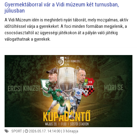
Gyermektáborral vár a Vidi múzeum két turnusban,
júliusban
A Vidi Múzeum idén is meghirdeti nyári táborát, mely mozgalmas, aktív
időtöltéssel várja a gyerekeket. A foci minden formában megjelenik, a
csocsóasztaltól az ügyességi játékokon át a pályán való játékig
válogathatnak a gyerekek.
SPORT
|
2026.05.17. 14:14:00 |
3 hónapja