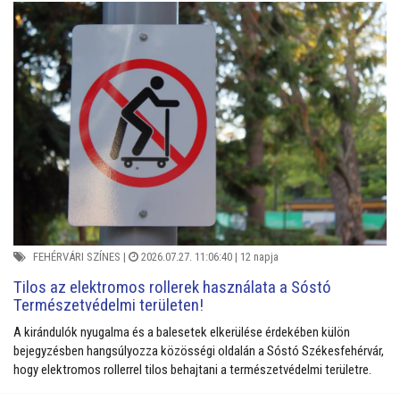
FEHÉRVÁRI SZÍNES
|
2026.07.27. 11:06:40 |
12 napja
Tilos az elektromos rollerek használata a Sóstó
Természetvédelmi területen!
A kirándulók nyugalma és a balesetek elkerülése érdekében külön
bejegyzésben hangsúlyozza közösségi oldalán a Sóstó Székesfehérvár,
hogy elektromos rollerrel tilos behajtani a természetvédelmi területre.