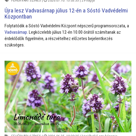
FEHÉRVÁRI SZÍNES
|
2026.07.10. 13:03:33 |
29 napja
Újra lesz Vadvasárnap július 12-én a Sóstó Vadvédelmi
Központban
Folytatódik a Sóstó Vadvédelmi Központ népszerű programsorozata, a
Vadvasárnap
. Legközelebb július 12-én 10.00 órától számítanak az
érdeklődők figyelmére, a részvételhez előzetes bejelentkezés
szükséges.