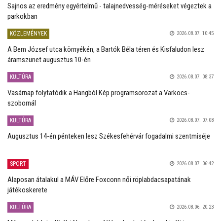
Sajnos az eredmény egyértelmű - talajnedvesség-méréseket végeztek a
parkokban
KÖZLEMÉNYEK
2026.08.07. 10:45
A Bem József utca környékén, a Bartók Béla téren és Kisfaludon lesz
áramszünet augusztus 10-én
KULTÚRA
2026.08.07. 08:37
Vasárnap folytatódik a Hangból Kép programsorozat a Varkocs-
szobornál
KULTÚRA
2026.08.07. 07:08
Augusztus 14-én pénteken lesz Székesfehérvár fogadalmi szentmiséje
SPORT
2026.08.07. 06:42
Alaposan átalakul a MÁV Előre Foxconn női röplabdacsapatának
játékoskerete
KULTÚRA
2026.08.06. 20:23