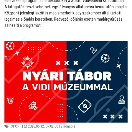
elnevezésű program az érdeklődőket a Sóstó Vadvédelmi Központban.
A látogatók részt vehetnek egy látványos állatorvosi bemutatón, majd a
Központ jelenlegi lakóit is megismerhetik egy szakember által tartott,
izgalmas előadás keretében. Kedvező időjárás esetén madárgyűrűzés
színesíti a programot.
SPORT
|
2026.06.12. 07:02:00 |
2 hónapja