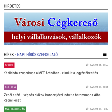
HIRDETÉS
HÍREK
- NAPI HÍRÖSSZEFOGLALÓ
SPORT
2026.08.08. 07:07
Kézilabda szuperkupa a MET Arénában - elindult a jegyértékesítés
KULTÚRA
2026.08.07. 21:58
Zenél a tér! – végzős diákok koncertjével indult a háromnapos Alba
Regia Feszt
MAGYARORSZÁG
2026.08.07. 16:37