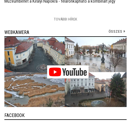
Múzeumbérlet a Királyi Napokra - féláronkapható a kombinált jegy
TOVÁBBI HÍREK
ÖSSZES
WEBKAMERA
FACEBOOK