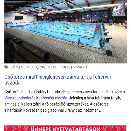
KÖZLEMÉNYEK
|
2026.03.12. 10:08:22 |
5 hónapja
Csőtörés miatt ideiglenesen zárva tart a fehérvári
uszoda
Csőtörés miatt a Csitáry Uszoda ideiglenesen zárva tart -
tette közzé a
Városgondnokság közösségi oldalán
. Jelenleg a hiba feltárása folyik,
amihez el kellett zárni a fő betápláló vízvezetéket. A csőtörés
elhárítását követően pedig azonnal újranyit az intézmény.