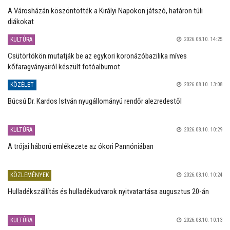
A Városházán köszöntötték a Királyi Napokon játszó, határon túli
diákokat
KULTÚRA
2026.08.10. 14:25
Csütörtökön mutatják be az egykori koronázóbazilika míves
kőfaragványairól készült fotóalbumot
KÖZÉLET
2026.08.10. 13:08
Búcsú Dr. Kardos István nyugállományú rendőr alezredestől
KULTÚRA
2026.08.10. 10:29
A trójai háború emlékezete az ókori Pannóniában
KÖZLEMÉNYEK
2026.08.10. 10:24
Hulladékszállítás és hulladékudvarok nyitvatartása augusztus 20-án
KULTÚRA
2026.08.10. 10:13