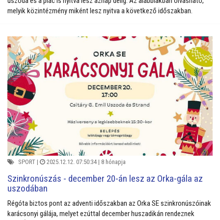
uszoda és a piac is nyitva lesz aznap délig. Az alábbiakban olvasható,
melyik közintézmény miként lesz nyitva a következő időszakban.
SPORT
|
2025.12.12. 07:50:34 |
8 hónapja
Szinkronúszás - december 20-án lesz az Orka-gála az
uszodában
Régóta biztos pont az adventi időszakban az Orka SE szinkronúszóinak
karácsonyi gálája, melyet ezúttal december huszadikán rendeznek