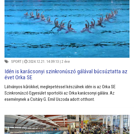
SPORT
|
2024.12.21. 14:09:13 |
2 éve
Idén is karácsonyi szinkronúszó gálával búcsúztatta az
évet Orka SE
Látványos kűrökkel, meglepetéssel készülnek idén is az Orka SE
Szinkronúszó Egyesület sportolói az Orka karácsonyi gálára. Az
eseménynek a Csitáry G. Emil Uszoda adott otthont.