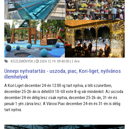
KÖZLEMÉNYEK
|
2024.12.19. 09:40:00 |
2 éve
Ünnepi nyitvatartás - uszoda, piac, Kori-liget, nyilvános
illemhelyek
A Kori Liget december 24-én 12:00-ig tart nyitva, a téli szünetben,
december 25-26-án is délelőtt 10-től este 8-ig vár mindenkit. Az uszoda
december 24-én délig lesz csak nyitva, december 25-26-án, 31-én és
január 1-jén zárva lesz. A Városi Piac december 24-én és 31-én is délig
tart nyitva.