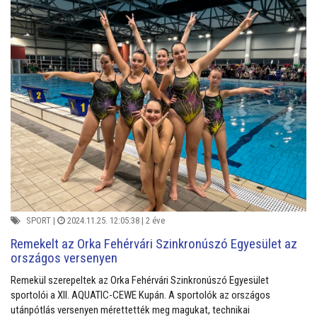
SPORT
|
2024.11.25. 12:05:38 |
2 éve
Remekelt az Orka Fehérvári Szinkronúszó Egyesület az
országos versenyen
Remekül szerepeltek az Orka Fehérvári Szinkronúszó Egyesület
sportolói a XII. AQUATIC-CEWE Kupán. A sportolók az országos
utánpótlás versenyen mérettették meg magukat, technikai