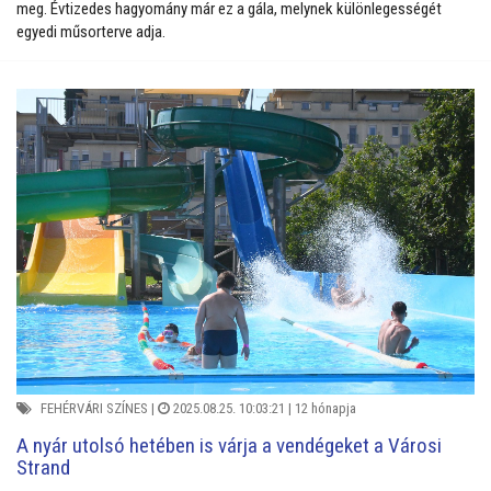
meg. Évtizedes hagyomány már ez a gála, melynek különlegességét
egyedi műsorterve adja.
FEHÉRVÁRI SZÍNES
|
2025.08.25. 10:03:21 |
12 hónapja
A nyár utolsó hetében is várja a vendégeket a Városi
Strand