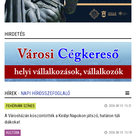
HIRDETÉS
HÍREK
- NAPI HÍRÖSSZEFOGLALÓ
FEHÉRVÁRI SZÍNES
2026.08.10. 15:21
A Városházán köszöntötték a Királyi Napokon játszó, határon túli
diákokat
KULTÚRA
2026.08.10. 15:18