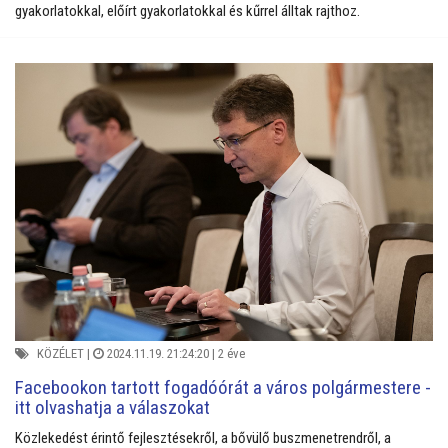
gyakorlatokkal, előírt gyakorlatokkal és kűrrel álltak rajthoz.
KÖZÉLET
|
2024.11.19. 21:24:20 |
2 éve
Facebookon tartott fogadóórát a város polgármestere -
itt olvashatja a válaszokat
Közlekedést érintő fejlesztésekről, a bővülő buszmenetrendről, a