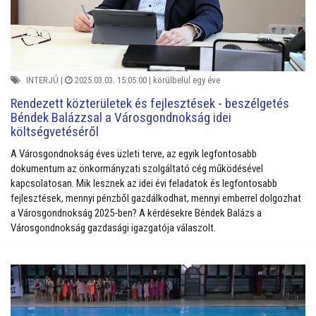
INTERJÚ
|
2025.03.03. 15:05:00 |
körülbelül egy éve
Rendezett közterületek és fejlesztések - beszélgetés
Béndek Balázzsal a Városgondnokság idei
költségvetéséről
A Városgondnokság éves üzleti terve, az egyik legfontosabb
dokumentum az önkormányzati szolgáltató cég működésével
kapcsolatosan. Mik lesznek az idei évi feladatok és legfontosabb
fejlesztések, mennyi pénzből gazdálkodhat, mennyi emberrel dolgozhat
a Városgondnokság 2025-ben? A kérdésekre Béndek Balázs a
Városgondnokság gazdasági igazgatója válaszolt.