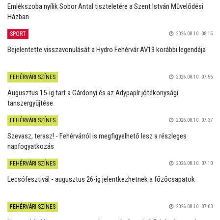
Emlékszoba nyílik Sobor Antal tiszteletére a Szent István Művelődési
Házban
SPORT
2026.08.10. 08:15
Bejelentette visszavonulását a Hydro Fehérvár AV19 korábbi legendája
FEHÉRVÁRI SZÍNES
2026.08.10. 07:56
Augusztus 15-ig tart a Gárdonyi és az Adypapír jótékonysági
tanszergyűjtése
FEHÉRVÁRI SZÍNES
2026.08.10. 07:37
Szevasz, terasz! - Fehérvárról is megfigyelhető lesz a részleges
napfogyatkozás
FEHÉRVÁRI SZÍNES
2026.08.10. 07:10
Lecsófesztivál - augusztus 26-ig jelentkezhetnek a főzőcsapatok
FEHÉRVÁRI SZÍNES
2026.08.10. 07:03