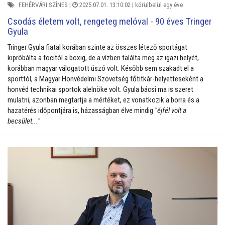
FEHÉRVÁRI SZÍNES
|
2025.07.01. 13:10:02 |
körülbelül egy éve
Csodás életem volt, rengeteg melóval - 90 éves Tringer
Gyula
Tringer Gyula fiatal korában szinte az összes létező sportágat
kipróbálta a focitól a boxig, de a vízben találta meg az igazi helyét,
korábban magyar válogatott úszó volt. Később sem szakadt el a
sporttól, a Magyar Honvédelmi Szövetség főtitkár-helyetteseként a
honvéd technikai sportok alelnöke volt. Gyula bácsi ma is szeret
mulatni, azonban megtartja a mértéket, ez vonatkozik a borra és a
hazatérés időpontjára is, házasságban élve mindig
"éjfél volt a
becsület..."