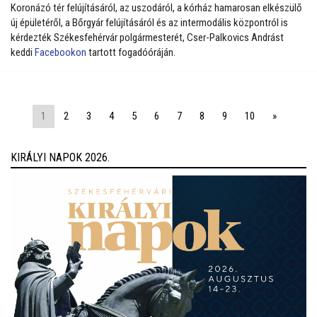
Koronázó tér felújításáról, az uszodáról, a kórház hamarosan elkészülő
új épületéről, a Bőrgyár felújításáról és az intermodális központról is
kérdezték Székesfehérvár polgármesterét, Cser-Palkovics Andrást
keddi
Facebookon
tartott fogadóóráján.
1
2
3
4
5
6
7
8
9
10
»
KIRÁLYI NAPOK 2026.