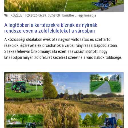
KÖZÉLET
|
2026.06.29. 05:58:00 |
körülbelül egy hónapja
A legtöbben a kertészekre bíznák és nyírnák
rendszeresen a zöldfelületeket a városban
A közösségi oldalakon évek óta nagyon változatos és széttartó
reakciók, észrevételek olvashatók a városi fűnyírással kapcsolatban.
Székesfehérvár Önkormányzata ezért szavazást indított, hogy
látszódjon milyen zöldfelület kezelést szeretne a városlakók többsége.