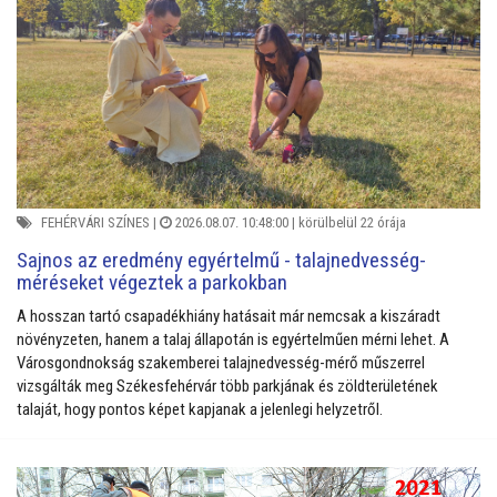
FEHÉRVÁRI SZÍNES
|
2026.08.07. 10:48:00 |
körülbelül 22 órája
Sajnos az eredmény egyértelmű - talajnedvesség-
méréseket végeztek a parkokban
A hosszan tartó csapadékhiány hatásait már nemcsak a kiszáradt
növényzeten, hanem a talaj állapotán is egyértelműen mérni lehet. A
Városgondnokság szakemberei talajnedvesség-mérő műszerrel
vizsgálták meg Székesfehérvár több parkjának és zöldterületének
talaját, hogy pontos képet kapjanak a jelenlegi helyzetről.