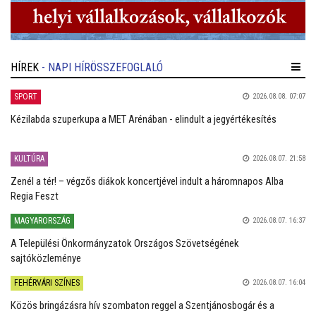
HÍREK
- NAPI HÍRÖSSZEFOGLALÓ
SPORT
2026.08.08. 07:07
Kézilabda szuperkupa a MET Arénában - elindult a jegyértékesítés
KULTÚRA
2026.08.07. 21:58
Zenél a tér! – végzős diákok koncertjével indult a háromnapos Alba
Regia Feszt
MAGYARORSZÁG
2026.08.07. 16:37
A Települési Önkormányzatok Országos Szövetségének
sajtóközleménye
FEHÉRVÁRI SZÍNES
2026.08.07. 16:04
Közös bringázásra hív szombaton reggel a Szentjánosbogár és a