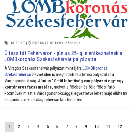
KÖZÉLET
|
2026.06.17. 07:13:00 |
2 hónapja
Ültess fát Fehérváron - június 25-ig jelentkezhetnek a
LOMBkoronás Székesfehérvár pályázatra
A Virágos Székesfehérvár pályázat mintájára
LOMBKoronás
Székesfehérvár
névvel idén is meghirdeti faültetési pályázatát a
Városgondnokság.
Június 10-től lehetőség van pályázni egy-egy
konténeres facsemetére,
melyet a földben és föld fölött futó
közművek miatt a Városgondnoksággal egyeztetve lehet majd elültetni
és gondozni, kizárólag fehérvári közterületen.
1
2
3
4
5
6
7
8
9
10
11
12