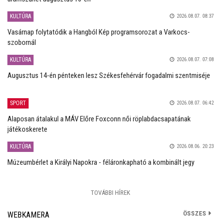
KULTÚRA
2026.08.07. 08:37
Vasárnap folytatódik a Hangból Kép programsorozat a Varkocs-
szobornál
KULTÚRA
2026.08.07. 07:08
Augusztus 14-én pénteken lesz Székesfehérvár fogadalmi szentmiséje
SPORT
2026.08.07. 06:42
Alaposan átalakul a MÁV Előre Foxconn női röplabdacsapatának
játékoskerete
KULTÚRA
2026.08.06. 20:23
Múzeumbérlet a Királyi Napokra - féláronkapható a kombinált jegy
TOVÁBBI HÍREK
ÖSSZES
WEBKAMERA