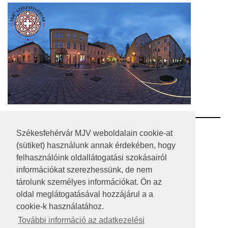
RSS
Székesfehérvár MJV weboldalain cookie-at
(sütiket) használunk annak érdekében, hogy
A HONLAP 2017.03.31-I ÁLLAPOTA
felhasználóink oldallátogatási szokásairól
információkat szerezhessünk, de nem
JOGI NYILATKOZAT
tárolunk személyes információkat. Ön az
IMPRESSZUM
oldal meglátogatásával hozzájárul a a
cookie-k használatához.
MÉDIAAJÁNLAT
További információ az adatkezelési