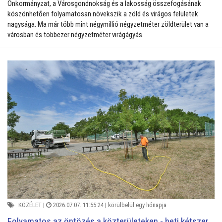
Önkormányzat, a Városgondnokság és a lakosság összefogásának
köszönhetően folyamatosan növekszik a zöld és virágos felületek
nagysága. Ma már több mint négymillió négyzetméter zöldterület van a
városban és többezer négyzetméter virágágyás.
KÖZÉLET
|
2026.07.07. 11:55:24 |
körülbelül egy hónapja
Folyamatos az öntözés a közterületeken - heti kétszer