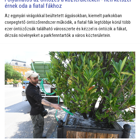
érnek oda a fiatal fákhoz
Az egynyári virágokkal beültetett ágyásokban, kiemelt parkokban
csepegtető öntözőrendszer működik, a fiatal fák legtöbbje körül több
ezer öntözőzsák található városszerte és kézzel is öntözik a fákat,
dézsás növényeket a parkfenntartók a város közterületein.