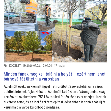
KÖZÉLET
|
2026.07.22. 12:04:00 |
17 napja
Minden fának meg kell találni a helyét – ezért nem lehet
bárhová fát ültetni a városban
Az elmúlt években kiemelt figyelmet fordított Székesfehérvár a város
zöldfelületeinek fejlesztésére. Az elmúlt két évben a Városgondnokság
kertészeti szakemberei 758 közterületi fát és több ezer cserjét ültettek
el városszerte, és az idei őszi fatelepítési időszakban is több száz új fa
kerül majd a város különböző pontjaira.