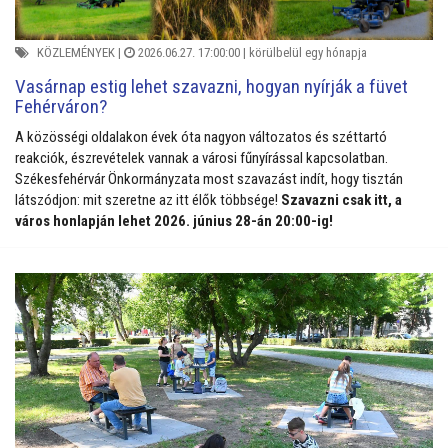
KÖZLEMÉNYEK
|
2026.06.27. 17:00:00 |
körülbelül egy hónapja
Vasárnap estig lehet szavazni, hogyan nyírják a füvet
Fehérváron?
A közösségi oldalakon évek óta nagyon változatos és széttartó
reakciók, észrevételek vannak a városi fűnyírással kapcsolatban.
Székesfehérvár Önkormányzata most szavazást indít, hogy tisztán
látszódjon: mit szeretne az itt élők többsége!
Szavazni csak itt, a
város honlapján lehet 2026. június 28-án 20:00-ig!