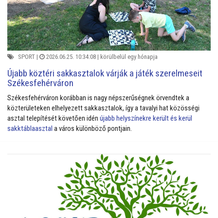
SPORT
|
2026.06.25. 10:34:08 |
körülbelül egy hónapja
Újabb köztéri sakkasztalok várják a játék szerelmeseit
Székesfehérváron
Székesfehérváron korábban is nagy népszerűségnek örvendtek a
közterületeken elhelyezett sakkasztalok, így a tavalyi hat közösségi
asztal telepítését követően idén
újabb helyszínekre került és kerül
sakktáblaasztal
a város különböző pontjain.