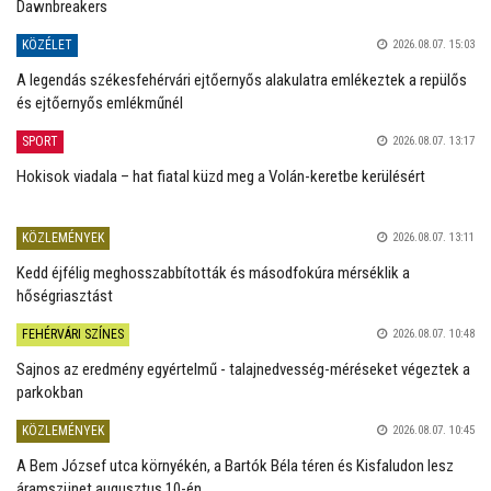
Dawnbreakers
KÖZÉLET
2026.08.07. 15:03
A legendás székesfehérvári ejtőernyős alakulatra emlékeztek a repülős
és ejtőernyős emlékműnél
SPORT
2026.08.07. 13:17
Hokisok viadala – hat fiatal küzd meg a Volán-keretbe kerülésért
KÖZLEMÉNYEK
2026.08.07. 13:11
Kedd éjfélig meghosszabbították és másodfokúra mérséklik a
hőségriasztást
FEHÉRVÁRI SZÍNES
2026.08.07. 10:48
Sajnos az eredmény egyértelmű - talajnedvesség-méréseket végeztek a
parkokban
KÖZLEMÉNYEK
2026.08.07. 10:45
A Bem József utca környékén, a Bartók Béla téren és Kisfaludon lesz
áramszünet augusztus 10-én