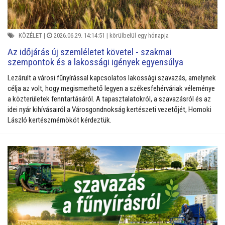
KÖZÉLET
|
2026.06.29. 14:14:51 |
körülbelül egy hónapja
Az időjárás új szemléletet követel - szakmai
szempontok és a lakossági igények egyensúlya
Lezárult a városi fűnyírással kapcsolatos lakossági szavazás, amelynek
célja az volt, hogy megismerhető legyen a székesfehérváriak véleménye
a közterületek fenntartásáról.
A tapasztalatokról, a szavazásról és az
idei nyár kihívásairól a Városgondnokság kertészeti vezetőjét, Homoki
László kertészmérnököt kérdeztük.