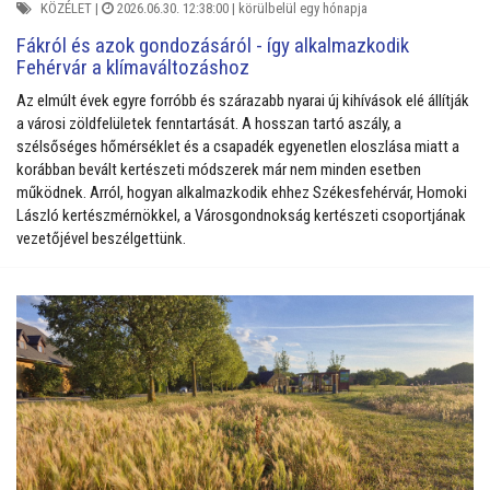
KÖZÉLET
|
2026.06.30. 12:38:00 |
körülbelül egy hónapja
Fákról és azok gondozásáról - így alkalmazkodik
Fehérvár a klímaváltozáshoz
Az elmúlt évek egyre forróbb és szárazabb nyarai új kihívások elé állítják
a városi zöldfelületek fenntartását. A hosszan tartó aszály, a
szélsőséges hőmérséklet és a csapadék egyenetlen eloszlása miatt a
korábban bevált kertészeti módszerek már nem minden esetben
működnek. Arról, hogyan alkalmazkodik ehhez Székesfehérvár, Homoki
László kertészmérnökkel, a Városgondnokság kertészeti csoportjának
vezetőjével beszélgettünk.