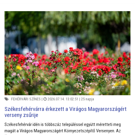
FEHÉRVÁRI SZÍNES
|
2026.07.14. 13:02:51 |
25 napja
Székesfehérvárra érkezett a Virágos Magyarországért
verseny zsűrije
Székesfehérvár idén is többszáz településsel együtt méretteti meg
magát a Virágos Magyarországért Környezetszépítő Versenyen. Az