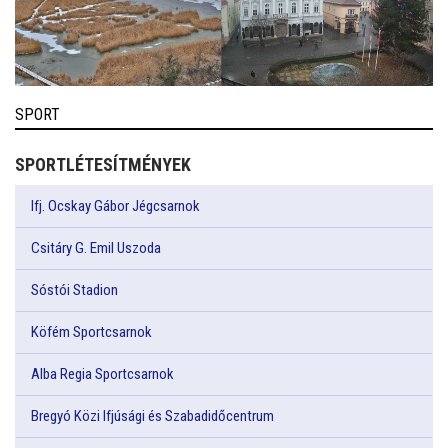
SPORT
SPORTLÉTESÍTMÉNYEK
Ifj. Ocskay Gábor Jégcsarnok
Csitáry G. Emil Uszoda
Sóstói Stadion
Köfém Sportcsarnok
Alba Regia Sportcsarnok
Bregyó Közi Ifjúsági és Szabadidőcentrum