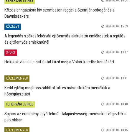
FEHÉRVÁRI SZÍNES
2026.08.07. 16:04
Közös bringázásra hív szombaton reggel a Szentjánosbogár és a
Dawnbreakers
KÖZÉLET
2026.08.07. 15:03
A legendás székesfehérvári ejtőernyős alakulatra emlékeztek a repülős
és ejtőernyős emlékműnél
SPORT
2026.08.07. 13:17
Hokisok viadala – hat fiatal küzd meg a Volán-keretbe kerülésért
KÖZLEMÉNYEK
2026.08.07. 13:11
Kedd éjfélig meghosszabbították és másodfokúra mérséklik a
hőségriasztást
FEHÉRVÁRI SZÍNES
2026.08.07. 10:48
Sajnos az eredmény egyértelmű - talajnedvesség-méréseket végeztek a
parkokban
KÖZLEMÉNYEK
2026.08.07. 10:45