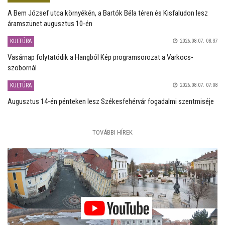
A Bem József utca környékén, a Bartók Béla téren és Kisfaludon lesz
áramszünet augusztus 10-én
KULTÚRA
2026.08.07. 08:37
Vasárnap folytatódik a Hangból Kép programsorozat a Varkocs-
szobornál
KULTÚRA
2026.08.07. 07:08
Augusztus 14-én pénteken lesz Székesfehérvár fogadalmi szentmiséje
TOVÁBBI HÍREK