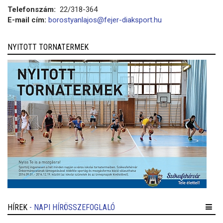
Telefonszám:
22/318-364
E-mail cím:
borostyanlajos@fejer-diaksport.hu
NYITOTT TORNATERMEK
HÍREK
- NAPI HÍRÖSSZEFOGLALÓ