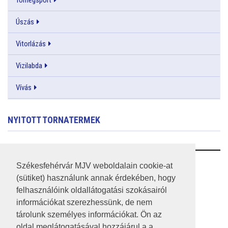
Úszás
Vitorlázás
Vizilabda
Vívás
NYITOTT TORNATERMEK
RSS
Székesfehérvár MJV weboldalain cookie-at
(sütiket) használunk annak érdekében, hogy
A HONLAP 2017.03.31-I ÁLLAPOTA
felhasználóink oldallátogatási szokásairól
információkat szerezhessünk, de nem
JOGI NYILATKOZAT
tárolunk személyes információkat. Ön az
IMPRESSZUM
oldal meglátogatásával hozzájárul a a