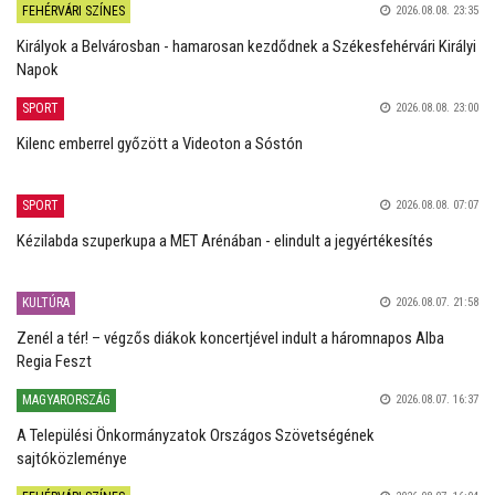
FEHÉRVÁRI SZÍNES
2026.08.08. 23:35
Királyok a Belvárosban - hamarosan kezdődnek a Székesfehérvári Királyi
Napok
SPORT
2026.08.08. 23:00
Kilenc emberrel győzött a Videoton a Sóstón
SPORT
2026.08.08. 07:07
Kézilabda szuperkupa a MET Arénában - elindult a jegyértékesítés
KULTÚRA
2026.08.07. 21:58
Zenél a tér! – végzős diákok koncertjével indult a háromnapos Alba
Regia Feszt
MAGYARORSZÁG
2026.08.07. 16:37
A Települési Önkormányzatok Országos Szövetségének
sajtóközleménye