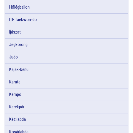
Hőlégballon
ITF Taekwon-do
Íjászat
Jégkorong
Judo
Kajak-kenu
Karate
Kempo
Kerékpár
Kézilabda
Kosárlabda