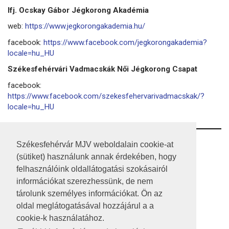
Ifj. Ocskay Gábor Jégkorong Akadémia
web:
https://www.jegkorongakademia.hu/
facebook:
https://www.facebook.com/jegkorongakademia?
locale=hu_HU
Székesfehérvári Vadmacskák Női Jégkorong Csapat
facebook:
https://www.facebook.com/szekesfehervarivadmacskak/?
locale=hu_HU
RSS
Székesfehérvár MJV weboldalain cookie-at
(sütiket) használunk annak érdekében, hogy
A HONLAP 2017.03.31-I ÁLLAPOTA
felhasználóink oldallátogatási szokásairól
információkat szerezhessünk, de nem
JOGI NYILATKOZAT
tárolunk személyes információkat. Ön az
IMPRESSZUM
oldal meglátogatásával hozzájárul a a
cookie-k használatához.
MÉDIAAJÁNLAT