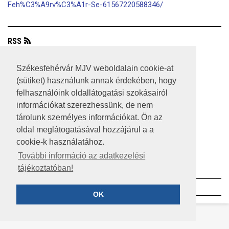
Feh%C3%A9rv%C3%A1r-Se-61567220588346/
RSS
A HONLAP 2017.03.31-I ÁLLAPOTA
Székesfehérvár MJV weboldalain cookie-at
(sütiket) használunk annak érdekében, hogy
JOGI NYILATKOZAT
felhasználóink oldallátogatási szokásairól
IMPRESSZUM
információkat szerezhessünk, de nem
tárolunk személyes információkat. Ön az
MÉDIAAJÁNLAT
oldal meglátogatásával hozzájárul a a
cookie-k használatához.
KÖZÉRDEKŰ ADATOK
További információ az adatkezelési
ADATVÉDELEM
tájékoztatóban!
©2023 SZÉKESFEHÉRVÁR MEGYEI JOGÚ VÁROS
OK