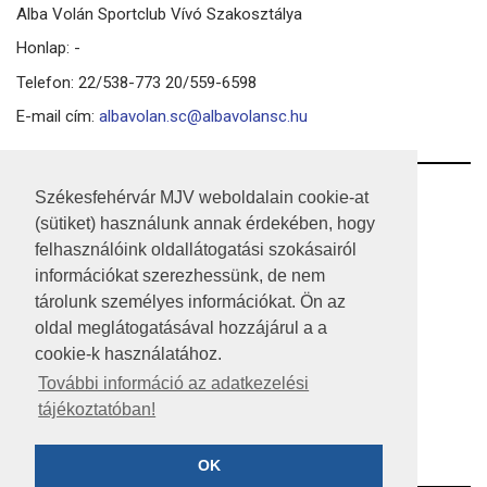
Alba Volán Sportclub Vívó Szakosztálya
Honlap: -
Telefon: 22/538-773 20/559-6598
E-mail cím:
albavolan.sc@albavolansc.hu
RSS
Székesfehérvár MJV weboldalain cookie-at
(sütiket) használunk annak érdekében, hogy
A HONLAP 2017.03.31-I ÁLLAPOTA
felhasználóink oldallátogatási szokásairól
információkat szerezhessünk, de nem
JOGI NYILATKOZAT
tárolunk személyes információkat. Ön az
IMPRESSZUM
oldal meglátogatásával hozzájárul a a
cookie-k használatához.
MÉDIAAJÁNLAT
További információ az adatkezelési
tájékoztatóban!
KÖZÉRDEKŰ ADATOK
ADATVÉDELEM
OK