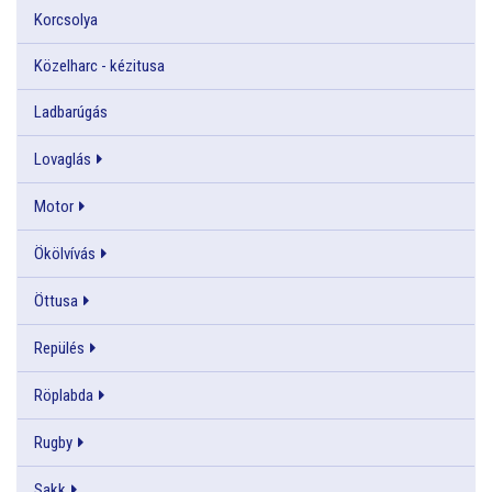
Korcsolya
Közelharc - kézitusa
Ladbarúgás
Lovaglás
Motor
Ökölvívás
Öttusa
Repülés
Röplabda
Rugby
Sakk