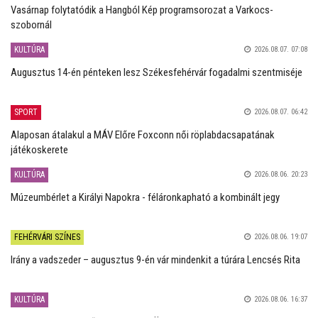
Vasárnap folytatódik a Hangból Kép programsorozat a Varkocs-
szobornál
KULTÚRA
2026.08.07. 07:08
Augusztus 14-én pénteken lesz Székesfehérvár fogadalmi szentmiséje
SPORT
2026.08.07. 06:42
Alaposan átalakul a MÁV Előre Foxconn női röplabdacsapatának
játékoskerete
KULTÚRA
2026.08.06. 20:23
Múzeumbérlet a Királyi Napokra - féláronkapható a kombinált jegy
FEHÉRVÁRI SZÍNES
2026.08.06. 19:07
Irány a vadszeder – augusztus 9-én vár mindenkit a túrára Lencsés Rita
KULTÚRA
2026.08.06. 16:37