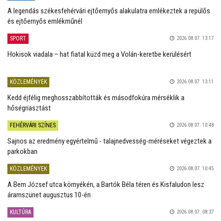
A legendás székesfehérvári ejtőernyős alakulatra emlékeztek a repülős
és ejtőernyős emlékműnél
SPORT
2026.08.07. 13:17
Hokisok viadala – hat fiatal küzd meg a Volán-keretbe kerülésért
KÖZLEMÉNYEK
2026.08.07. 13:11
Kedd éjfélig meghosszabbították és másodfokúra mérséklik a
hőségriasztást
FEHÉRVÁRI SZÍNES
2026.08.07. 10:48
Sajnos az eredmény egyértelmű - talajnedvesség-méréseket végeztek a
parkokban
KÖZLEMÉNYEK
2026.08.07. 10:45
A Bem József utca környékén, a Bartók Béla téren és Kisfaludon lesz
áramszünet augusztus 10-én
KULTÚRA
2026.08.07. 08:37