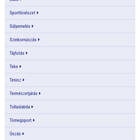
Sportlövészet
Súlyemelés
Szinkornúszás
Tájfutás
Teke
Tenisz
Természetjárás
Tollaslabda
Tömegsport
Úszás