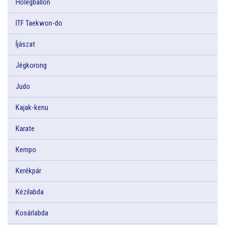
Hőlégballon
ITF Taekwon-do
Íjászat
Jégkorong
Judo
Kajak-kenu
Karate
Kempo
Kerékpár
Kézilabda
Kosárlabda