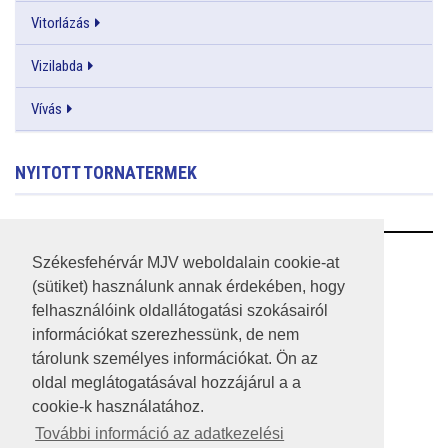
Vitorlázás
Vizilabda
Vívás
NYITOTT TORNATERMEK
RSS
Székesfehérvár MJV weboldalain cookie-at
(sütiket) használunk annak érdekében, hogy
A HONLAP 2017.03.31-I ÁLLAPOTA
felhasználóink oldallátogatási szokásairól
információkat szerezhessünk, de nem
JOGI NYILATKOZAT
tárolunk személyes információkat. Ön az
IMPRESSZUM
oldal meglátogatásával hozzájárul a a
cookie-k használatához.
MÉDIAAJÁNLAT
További információ az adatkezelési