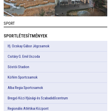
SPORT
SPORTLÉTESÍTMÉNYEK
Ifj. Ocskay Gábor Jégcsarnok
Csitáry G. Emil Uszoda
Sóstói Stadion
Köfém Sportcsarnok
Alba Regia Sportcsarnok
Bregyó Közi Ifjúsági és Szabadidőcentrum
Regionális Atlétikai Központ