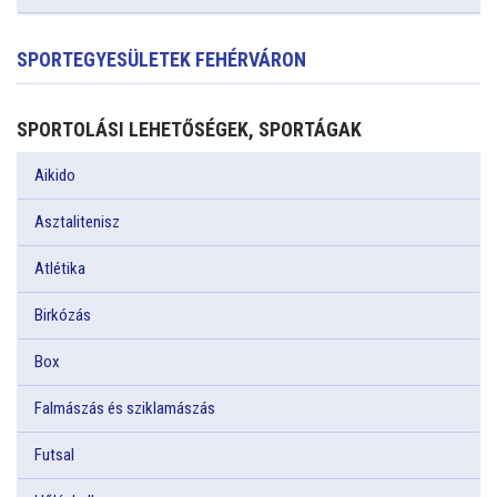
SPORTEGYESÜLETEK FEHÉRVÁRON
SPORTOLÁSI LEHETŐSÉGEK, SPORTÁGAK
Aikido
Asztalitenisz
Atlétika
Birkózás
Box
Falmászás és sziklamászás
Futsal