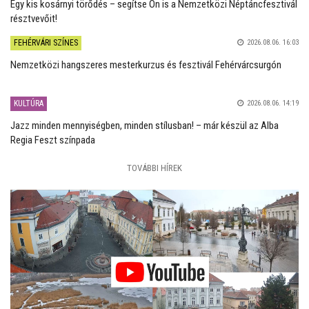
Egy kis kosárnyi törődés – segítse Ön is a Nemzetközi Néptáncfesztivál
résztvevőit!
FEHÉRVÁRI SZÍNES
2026.08.06. 16:03
Nemzetközi hangszeres mesterkurzus és fesztivál Fehérvárcsurgón
KULTÚRA
2026.08.06. 14:19
Jazz minden mennyiségben, minden stílusban! – már készül az Alba
Regia Feszt színpada
TOVÁBBI HÍREK