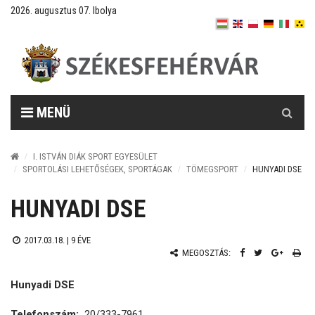
2026. augusztus 07. Ibolya
Keresés
MENÜ
I. ISTVÁN DIÁK SPORT EGYESÜLET
SPORTOLÁSI LEHETŐSÉGEK, SPORTÁGAK
TÖMEGSPORT
HUNYADI DSE
HUNYADI DSE
2017.03.18. |
9 ÉVE
MEGOSZTÁS:
Hunyadi DSE
Telefonszám:
20/333-7961