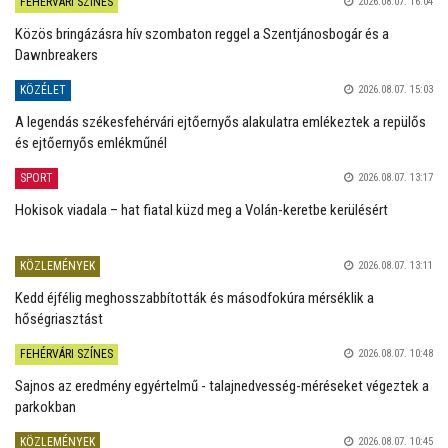
FEHÉRVÁRI SZÍNES
2026.08.07. 16:04
Közös bringázásra hív szombaton reggel a Szentjánosbogár és a
Dawnbreakers
KÖZÉLET
2026.08.07. 15:03
A legendás székesfehérvári ejtőernyős alakulatra emlékeztek a repülős
és ejtőernyős emlékműnél
SPORT
2026.08.07. 13:17
Hokisok viadala – hat fiatal küzd meg a Volán-keretbe kerülésért
KÖZLEMÉNYEK
2026.08.07. 13:11
Kedd éjfélig meghosszabbították és másodfokúra mérséklik a
hőségriasztást
FEHÉRVÁRI SZÍNES
2026.08.07. 10:48
Sajnos az eredmény egyértelmű - talajnedvesség-méréseket végeztek a
parkokban
KÖZLEMÉNYEK
2026.08.07. 10:45