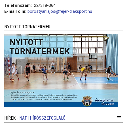
Telefonszám:
22/318-364
E-mail cím:
borostyanlajos@fejer-diaksport.hu
NYITOTT TORNATERMEK
HÍREK
- NAPI HÍRÖSSZEFOGLALÓ