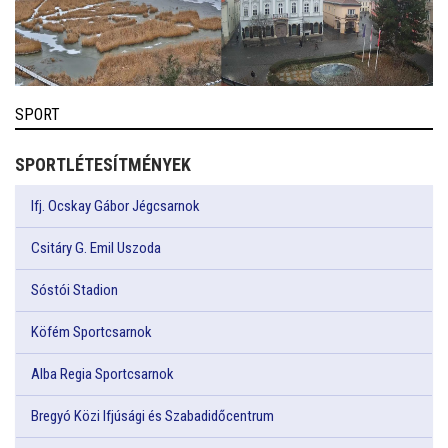
SPORT
SPORTLÉTESÍTMÉNYEK
Ifj. Ocskay Gábor Jégcsarnok
Csitáry G. Emil Uszoda
Sóstói Stadion
Köfém Sportcsarnok
Alba Regia Sportcsarnok
Bregyó Közi Ifjúsági és Szabadidőcentrum