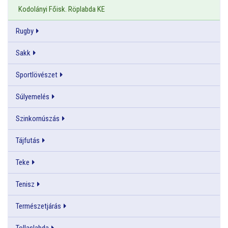
Kodolányi Főisk. Röplabda KE
Rugby
Sakk
Sportlövészet
Súlyemelés
Szinkornúszás
Tájfutás
Teke
Tenisz
Természetjárás
Tollaslabda