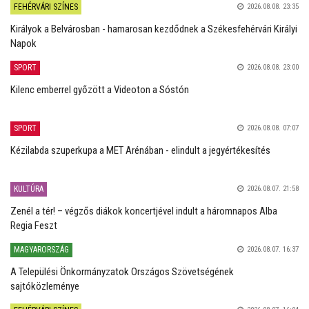
FEHÉRVÁRI SZÍNES
2026.08.08. 23:35
Királyok a Belvárosban - hamarosan kezdődnek a Székesfehérvári Királyi
Napok
SPORT
2026.08.08. 23:00
Kilenc emberrel győzött a Videoton a Sóstón
SPORT
2026.08.08. 07:07
Kézilabda szuperkupa a MET Arénában - elindult a jegyértékesítés
KULTÚRA
2026.08.07. 21:58
Zenél a tér! – végzős diákok koncertjével indult a háromnapos Alba
Regia Feszt
MAGYARORSZÁG
2026.08.07. 16:37
A Települési Önkormányzatok Országos Szövetségének
sajtóközleménye