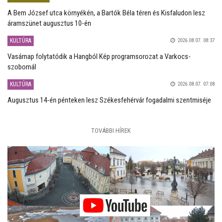
A Bem József utca környékén, a Bartók Béla téren és Kisfaludon lesz
áramszünet augusztus 10-én
KULTÚRA
2026.08.07. 08:37
Vasárnap folytatódik a Hangból Kép programsorozat a Varkocs-
szobornál
KULTÚRA
2026.08.07. 07:08
Augusztus 14-én pénteken lesz Székesfehérvár fogadalmi szentmiséje
TOVÁBBI HÍREK