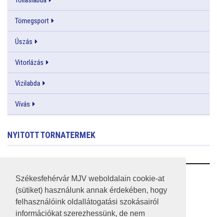
Tömegsport
Úszás
Vitorlázás
Vizilabda
Vívás
NYITOTT TORNATERMEK
RSS
Székesfehérvár MJV weboldalain cookie-at
(sütiket) használunk annak érdekében, hogy
A HONLAP 2017.03.31-I ÁLLAPOTA
felhasználóink oldallátogatási szokásairól
információkat szerezhessünk, de nem
JOGI NYILATKOZAT