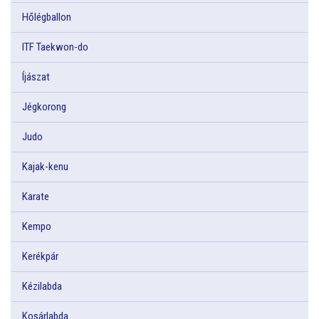
Hőlégballon
ITF Taekwon-do
Íjászat
Jégkorong
Judo
Kajak-kenu
Karate
Kempo
Kerékpár
Kézilabda
Kosárlabda