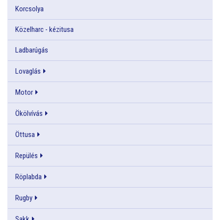
Korcsolya
Közelharc - kézitusa
Ladbarúgás
Lovaglás
Motor
Ökölvívás
Öttusa
Repülés
Röplabda
Rugby
Sakk