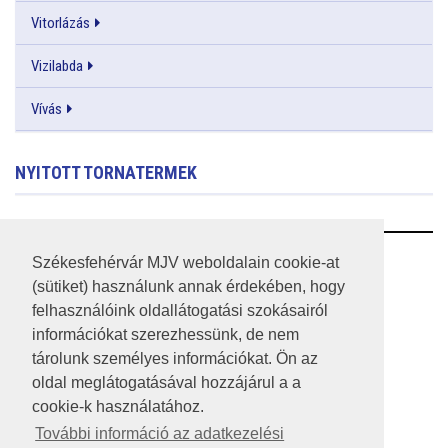
Vitorlázás
Vizilabda
Vívás
NYITOTT TORNATERMEK
RSS
Székesfehérvár MJV weboldalain cookie-at
(sütiket) használunk annak érdekében, hogy
A HONLAP 2017.03.31-I ÁLLAPOTA
felhasználóink oldallátogatási szokásairól
információkat szerezhessünk, de nem
JOGI NYILATKOZAT
tárolunk személyes információkat. Ön az
IMPRESSZUM
oldal meglátogatásával hozzájárul a a
cookie-k használatához.
MÉDIAAJÁNLAT
További információ az adatkezelési