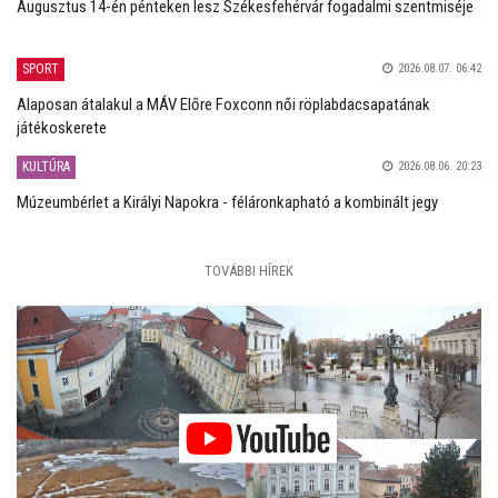
Augusztus 14-én pénteken lesz Székesfehérvár fogadalmi szentmiséje
SPORT
2026.08.07. 06:42
Alaposan átalakul a MÁV Előre Foxconn női röplabdacsapatának
játékoskerete
KULTÚRA
2026.08.06. 20:23
Múzeumbérlet a Királyi Napokra - féláronkapható a kombinált jegy
TOVÁBBI HÍREK