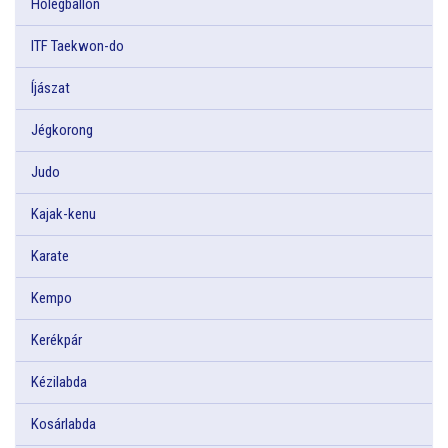
Hőlégballon
ITF Taekwon-do
Íjászat
Jégkorong
Judo
Kajak-kenu
Karate
Kempo
Kerékpár
Kézilabda
Kosárlabda