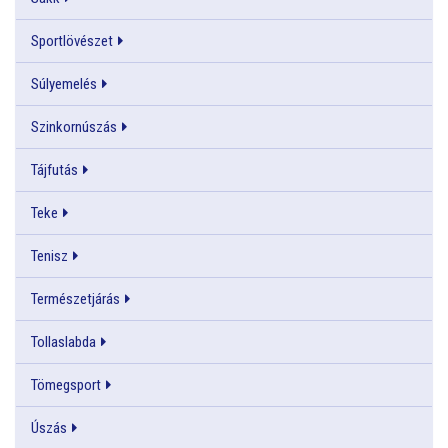
Sportlövészet
Súlyemelés
Szinkornúszás
Tájfutás
Teke
Tenisz
Természetjárás
Tollaslabda
Tömegsport
Úszás