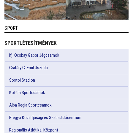
SPORT
SPORTLÉTESÍTMÉNYEK
Ifj. Ocskay Gábor Jégcsarnok
Csitáry G. Emil Uszoda
Sóstói Stadion
Köfém Sportcsarnok
Alba Regia Sportcsarnok
Bregyó Közi Ifjúsági és Szabadidőcentrum
Regionális Atlétikai Központ