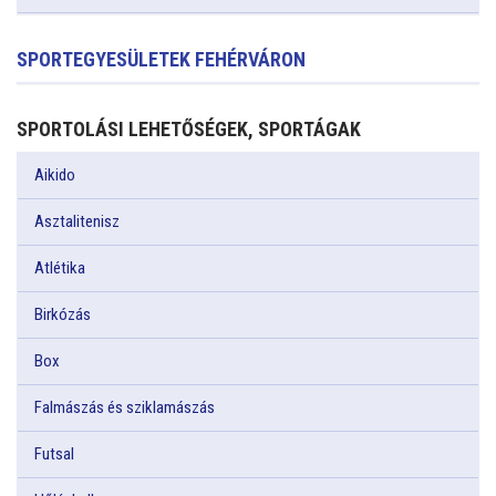
SPORTEGYESÜLETEK FEHÉRVÁRON
SPORTOLÁSI LEHETŐSÉGEK, SPORTÁGAK
Aikido
Asztalitenisz
Atlétika
Birkózás
Box
Falmászás és sziklamászás
Futsal