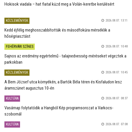
Hokisok viadala – hat fiatal küzd meg a Volán-keretbe kerülésért
KÖZLEMÉNYEK
2026.08.07. 13:11
Kedd éjfélig meghosszabbították és másodfokúra mérséklik a
hőségriasztást
FEHÉRVÁRI SZÍNES
2026.08.07. 10:48
Sajnos az eredmény egyértelmű - talajnedvesség-méréseket végeztek a
parkokban
KÖZLEMÉNYEK
2026.08.07. 10:45
A Bem József utca környékén, a Bartók Béla téren és Kisfaludon lesz
áramszünet augusztus 10-én
KULTÚRA
2026.08.07. 08:37
Vasárnap folytatódik a Hangból Kép programsorozat a Varkocs-
szobornál
KULTÚRA
2026.08.07. 07:08