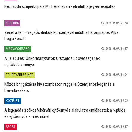
Kézilabda szuperkupa a MET Arénában - elindult a jegyértékesítés
KULTÚRA
2026.08.07. 21:58
Zenél a tér! – végzős diákok koncertjével indult a háromnapos Alba
Regia Feszt
MAGYARORSZÁG
2026.08.07. 16:37
A Települési Önkormányzatok Országos Szövetségének
sajtóközleménye
FEHÉRVÁRI SZÍNES
2026.08.07. 16:04
Közös bringázásra hív szombaton reggel a Szentjánosbogár és a
Dawnbreakers
KÖZÉLET
2026.08.07. 15:03
A legendás székesfehérvári ejtőernyős alakulatra emlékeztek a repülős
és ejtőernyős emlékműnél
SPORT
2026.08.07. 13:17