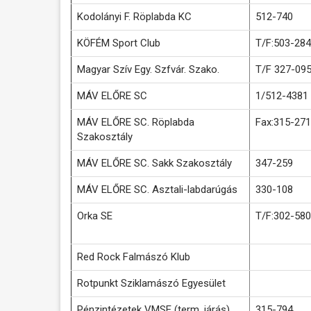
Kodolányi F. Röplabda KC
512-740
KÖFÉM Sport Club
T/F:503-284
Magyar Szív Egy. Szfvár. Szako.
T/F 327-09
MÁV ELŐRE SC
1/512-4381
MÁV ELŐRE SC. Röplabda
Fax:315-271
Szakosztály
MÁV ELŐRE SC. Sakk Szakosztály
347-259
MÁV ELŐRE SC. Asztali-labdarúgás
330-108
Orka SE
T/F:302-580
Red Rock Falmászó Klub
Rotpunkt Sziklamászó Egyesület
Pénzintézetek VMSE (term. járás)
315-794