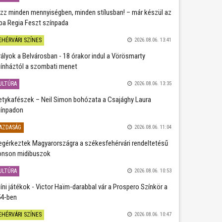
zz minden mennyiségben, minden stílusban! – már készül az
ba Regia Feszt színpada
EHÉRVÁRI SZÍNES
2026.08.06. 13:41
rályok a Belvárosban - 18 órakor indul a Vörösmarty
ínháztól a szombati menet
ULTÚRA
2026.08.06. 13:35
etykafészek – Neil Simon bohózata a Csajághy Laura
ínpadon
AZDASÁG
2026.08.06. 11:04
gérkeztek Magyarországra a székesfehérvári rendeltetésű
nson midibuszok
ULTÚRA
2026.08.06. 10:53
íni játékok - Victor Haïm-darabbal vár a Prospero Színkör a
4-ben
EHÉRVÁRI SZÍNES
2026.08.06. 10:47