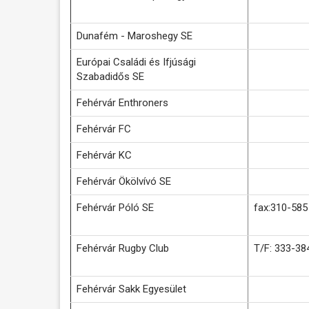
Dunafém - Maroshegy SE
Európai Családi és Ifjúsági
Szabadidős SE
Fehérvár Enthroners
Fehérvár FC
Fehérvár KC
Fehérvár Ökölvívó SE
Fehérvár Póló SE
fax:310-585
Fehérvár Rugby Club
T/F: 333-38
Fehérvár Sakk Egyesület