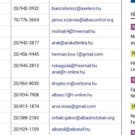
20/942-0932
biancatenisz@axelero.hu
H
70/776-3604
janos.szarvas@albacontrol.org
K
mohai64@freemail.hu
Mú
20/942-2877
arak@arakatletika.hu
je
F
20/456-9445
herman.box.1@gmail.com
Ir
20/945-2813
rokagyula@freemail.hu
Le
arial@t-online.hu
K
20/960-8030
dropko.m@cerbona.hu
Eg
20/934-7908
albasc1@t-online.hu
Né
30/813-1874
arva.vivas@gmail.com
F
Ne
20/388-2183
retlaki.gabor@albashotokan.org
Fe
20/929-1109
albatoll@albatoll.hu
K