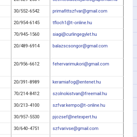
30/552-6542
primafittszfvar@gmail.com
20/954-6145
tfloch1@t-online.hu
70/945-1560
siagi@curlingegylet.hu
20/489-6914
balazscsongor@gmail.com
20/956-6612
fehervarimukori@gmail.com
20/391-8989
keramiafog@entenet.hu
70/214-8412
szolnokistvan@freemail.hu
30/213-4100
szfvar.kempo@t-online.hu
30/957-5530
pjozsef@netexpert.hu
30/640-4751
szfvarivse@gmail.com