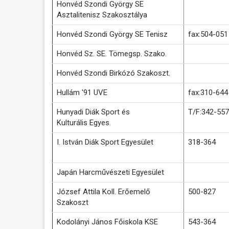
Honvéd Szondi György SE
Asztalitenisz Szakosztálya
Honvéd Szondi György SE Tenisz
fax:504-051
Honvéd Sz. SE. Tömegsp. Szako.
Honvéd Szondi Birkózó Szakoszt.
Hullám '91 UVE
fax:310-644
Hunyadi Diák Sport és
T/F:342-557
Kulturális Egyes.
I. István Diák Sport Egyesület
318-364
Japán Harcművészeti Egyesület
József Attila Koll. Erőemelő
500-827
Szakoszt
Kodolányi János Főiskola KSE
543-364