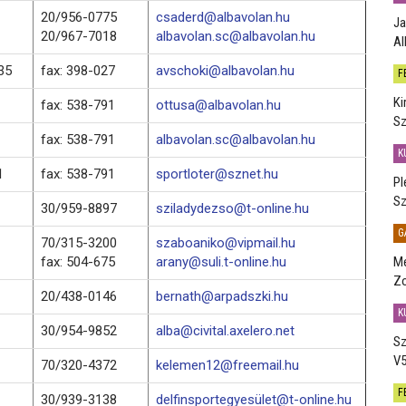
20/956-0775
csaderd@albavolan.hu
Ja
20/967-7018
albavolan.sc@albavolan.hu
Al
35
fax: 398-027
avschoki@albavolan.hu
F
Ki
fax: 538-791
ottusa@albavolan.hu
Sz
fax: 538-791
albavolan.sc@albavolan.hu
K
1
fax: 538-791
sportloter@sznet.hu
Pl
Sz
30/959-8897
sziladydezso@t-online.hu
G
70/315-3200
szaboaniko@vipmail.hu
fax: 504-675
arany@suli.t-online.hu
Me
Zo
20/438-0146
bernath@arpadszki.hu
K
30/954-9852
alba@civital.axelero.net
Sz
V5
70/320-4372
kelemen12@freemail.hu
F
30/939-3138
delfinsportegyesület@t-online.hu