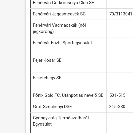
Fehérvári Görkorcsolya Club SE
Fehérvári Jegesmedvék SC
70/3113041
Fehérvári Vadmacskák (női
jégkorong)
Fehérvár Frizbi Sportegyesület
Fejér Kosár SE
Feketehegy SE
Főnix Gold FC. Utánpótlás nevelő SE
501-515
Gróf Széchenyi DSE
315-330
Gyöngyvirág Természetbarát
Egyesület