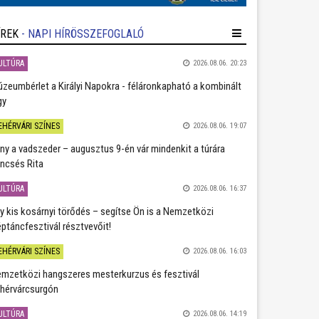
ÍREK
- NAPI HÍRÖSSZEFOGLALÓ
ULTÚRA
2026.08.06. 20:23
zeumbérlet a Királyi Napokra - féláronkapható a kombinált
gy
EHÉRVÁRI SZÍNES
2026.08.06. 19:07
ány a vadszeder – augusztus 9-én vár mindenkit a túrára
ncsés Rita
ULTÚRA
2026.08.06. 16:37
y kis kosárnyi törődés – segítse Ön is a Nemzetközi
ptáncfesztivál résztvevőit!
EHÉRVÁRI SZÍNES
2026.08.06. 16:03
mzetközi hangszeres mesterkurzus és fesztivál
hérvárcsurgón
ULTÚRA
2026.08.06. 14:19