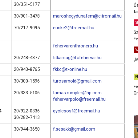
30/351-5177
Ős
ta
30/901-3478
maroshegydunafem@citromail.hu
S
70/217-9095
eurike2@freemail.hu
Sz
Fe
fehervarenthroners.hu
V
20/248-4877
titkarsag@fcfehervar.hu
„M
20/943-8765
fkkc@t-online.hu
F
30/300-1596
turosarnold@gmail.com
Fe
20/333-5106
tamas.rumpler@hp.com
Or
fehervarpolo@freemail.hu
4
20/922-0336
gyolcsosf@freemail.hu
30/282-7413
30/944-3650
f.sesakk@gmail.com