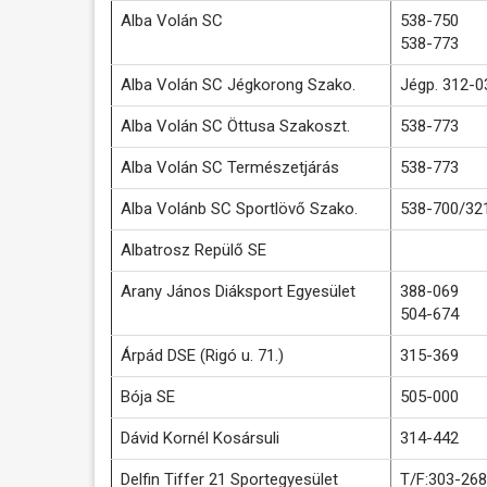
Alba Volán SC
538-750
538-773
Alba Volán SC Jégkorong Szako.
Jégp. 312-0
Alba Volán SC Öttusa Szakoszt.
538-773
Alba Volán SC Természetjárás
538-773
Alba Volánb SC Sportlövő Szako.
538-700/32
Albatrosz Repülő SE
Arany János Diáksport Egyesület
388-069
504-674
Árpád DSE (Rigó u. 71.)
315-369
Bója SE
505-000
Dávid Kornél Kosársuli
314-442
Delfin Tiffer 21 Sportegyesület
T/F:303-268