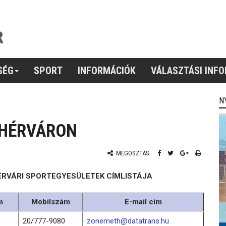
SÉG
SPORT
INFORMÁCIÓK
VÁLASZTÁSI INF
N
EHÉRVÁRON
MEGOSZTÁS:
ÉRVÁRI SPORTEGYESÜLETEK CÍMLISTÁJA
m
Mobilszám
E-mail cím
20/777-9080
zonemeth@datatrans.hu