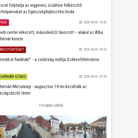
szel folytatja az ingyenes, szülésre felkészítő
nfolyamokat az Egészségfejlesztési Iroda
PORT
2026.08.06. 10:45
erb center érkezett, másodedző távozott – alakul az Alba
hérvár kerete
ÁROSTÖRTÉNET
2026.08.06. 09:52
ondd el fiaidnak!” - a zsidóság múltja Székesfehérváron
EHÉRVÁRI SZÍNES
2026.08.06. 07:03
hérvári Mézünnep - augusztus 14-én kezdődik az
szágzászló téren
TOVÁBBI HÍREK