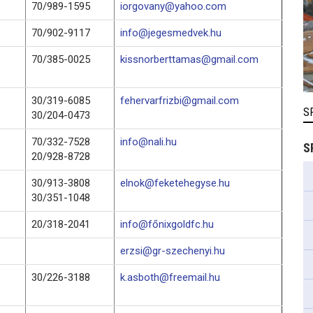
70/989-1595
iorgovany@yahoo.com
70/902-9117
info@jegesmedvek.hu
70/385-0025
kissnorberttamas@gmail.com
30/319-6085
fehervarfrizbi@gmail.com
S
30/204-0473
70/332-7528
info@nali.hu
S
20/928-8728
30/913-3808
elnok@feketehegyse.hu
30/351-1048
20/318-2041
info@főnixgoldfc.hu
erzsi@gr-szechenyi.hu
30/226-3188
k.asboth@freemail.hu