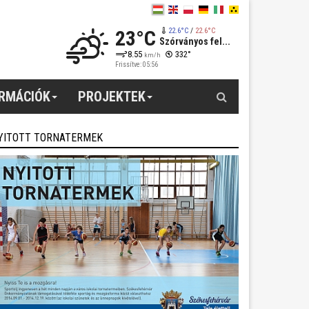
23°C
22.6°C
/
22.6°C
Szórványos fel...
8.55
332°
km/h
Frissítve: 05:56
Keresés
ORMÁCIÓK
PROJEKTEK
YITOTT TORNATERMEK