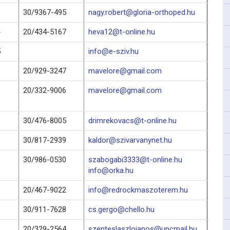
30/9367-495
nagy.robert@gloria-orthoped.hu
20/434-5167
heva12@t-online.hu
5
info@e-sziv.hu
20/929-3247
mavelore@gmail.com
20/332-9006
mavelore@gmail.com
30/476-8005
drimrekovacs@t-online.hu
30/817-2939
kaldor@szivarvanynet.hu
30/986-0530
szabogabi3333@t-online.hu
info@orka.hu
20/467-9022
info@redrockmaszoterem.hu
30/911-7628
cs.gergo@chello.hu
20/329-2564
szenteslaszlojanos@upcmail.hu