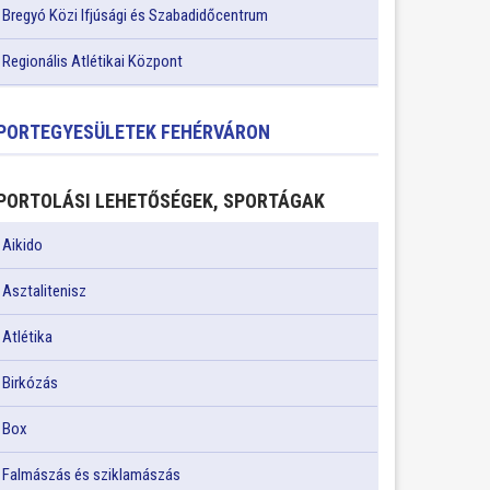
Bregyó Közi Ifjúsági és Szabadidőcentrum
Regionális Atlétikai Központ
PORTEGYESÜLETEK FEHÉRVÁRON
PORTOLÁSI LEHETŐSÉGEK, SPORTÁGAK
Aikido
Asztalitenisz
Atlétika
Birkózás
Box
Falmászás és sziklamászás