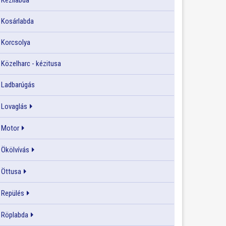
Kézilabda
Kosárlabda
Korcsolya
Közelharc - kézitusa
Ladbarúgás
Lovaglás
Motor
Ökölvívás
Öttusa
Repülés
Röplabda