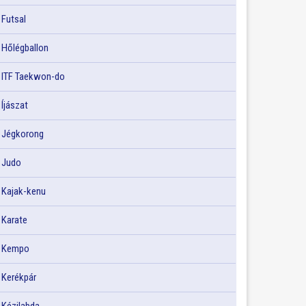
Futsal
Hőlégballon
ITF Taekwon-do
Íjászat
Jégkorong
Judo
Kajak-kenu
Karate
Kempo
Kerékpár