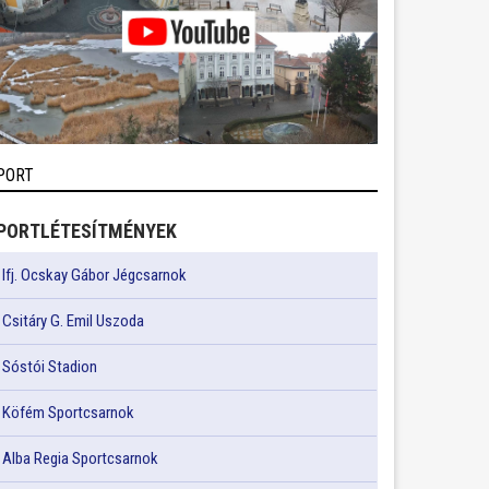
PORT
PORTLÉTESÍTMÉNYEK
Ifj. Ocskay Gábor Jégcsarnok
Csitáry G. Emil Uszoda
Sóstói Stadion
Köfém Sportcsarnok
Alba Regia Sportcsarnok