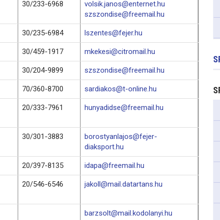
30/233-6968
volsik.janos@enternet.hu
szszondise@freemail.hu
30/235-6984
lszentes@fejer.hu
30/459-1917
mkekesi@citromail.hu
S
30/204-9899
szszondise@freemail.hu
70/360-8700
sardiakos@t-online.hu
S
20/333-7961
hunyadidse@freemail.hu
30/301-3883
borostyanlajos@fejer-
diaksport.hu
20/397-8135
idapa@freemail.hu
20/546-6546
jakoll@mail.datartans.hu
barzsolt@mail.kodolanyi.hu