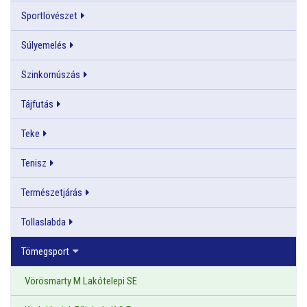
Sportlövészet
Súlyemelés
Szinkornúszás
Tájfutás
Teke
Tenisz
Természetjárás
Tollaslabda
Tömegsport
Vörösmarty M Lakótelepi SE