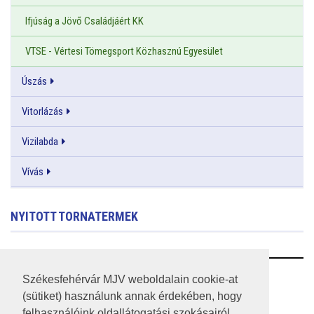
Ifjúság a Jövő Családjáért KK
VTSE - Vértesi Tömegsport Közhasznú Egyesület
Úszás
Vitorlázás
Vizilabda
Vívás
NYITOTT TORNATERMEK
RSS
Székesfehérvár MJV weboldalain cookie-at
(sütiket) használunk annak érdekében, hogy
A HONLAP 2017.03.31-I ÁLLAPOTA
felhasználóink oldallátogatási szokásairól