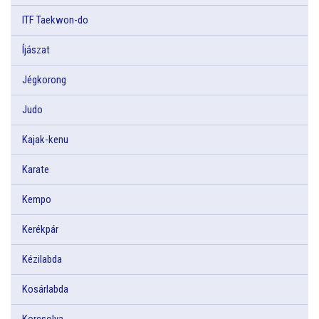
ITF Taekwon-do
Íjászat
Jégkorong
Judo
Kajak-kenu
Karate
Kempo
Kerékpár
Kézilabda
Kosárlabda
Korcsolya