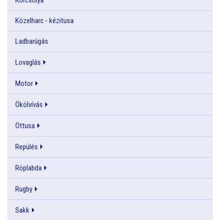
Közelharc - kézitusa
Ladbarúgás
Lovaglás
Motor
Ökölvívás
Öttusa
Repülés
Röplabda
Rugby
Sakk