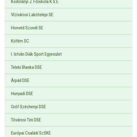
Kodolányi J. Főiskola K.S.E.
Vízivárosi Lakótelepi SE
Honvéd Szondi SE
Köfém SC
I. István Diák Sport Egyesület
Teleki Blanka DSE
Árpád DSE
Hunyadi DSE
Gróf Széchenyi DSE
Tóvárosi Tini DSE
Európai Családi SzSKE