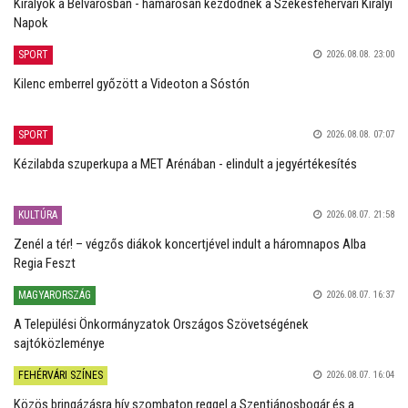
Királyok a Belvárosban - hamarosan kezdődnek a Székesfehérvári Királyi
Napok
SPORT
2026.08.08. 23:00
Kilenc emberrel győzött a Videoton a Sóstón
SPORT
2026.08.08. 07:07
Kézilabda szuperkupa a MET Arénában - elindult a jegyértékesítés
KULTÚRA
2026.08.07. 21:58
Zenél a tér! – végzős diákok koncertjével indult a háromnapos Alba
Regia Feszt
MAGYARORSZÁG
2026.08.07. 16:37
A Települési Önkormányzatok Országos Szövetségének
sajtóközleménye
FEHÉRVÁRI SZÍNES
2026.08.07. 16:04
Közös bringázásra hív szombaton reggel a Szentjánosbogár és a