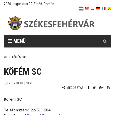
2026. augusztus 09. Emőd, Román
Keresés
MENÜ
KÖFÉM SC
KÖFÉM SC
2017.03.18. |
9 ÉVE
MEGOSZTÁS:
Köfém SC
Telefonszám:
22/503-284