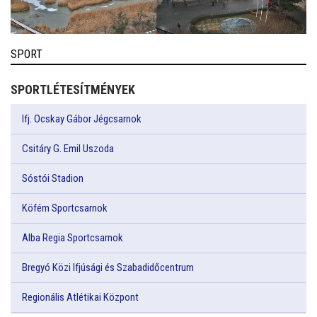
SPORT
SPORTLÉTESÍTMÉNYEK
Ifj. Ocskay Gábor Jégcsarnok
Csitáry G. Emil Uszoda
Sóstói Stadion
Köfém Sportcsarnok
Alba Regia Sportcsarnok
Bregyó Közi Ifjúsági és Szabadidőcentrum
Regionális Atlétikai Központ