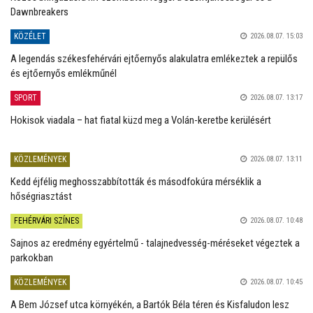
Dawnbreakers
KÖZÉLET
2026.08.07. 15:03
A legendás székesfehérvári ejtőernyős alakulatra emlékeztek a repülős
és ejtőernyős emlékműnél
SPORT
2026.08.07. 13:17
Hokisok viadala – hat fiatal küzd meg a Volán-keretbe kerülésért
KÖZLEMÉNYEK
2026.08.07. 13:11
Kedd éjfélig meghosszabbították és másodfokúra mérséklik a
hőségriasztást
FEHÉRVÁRI SZÍNES
2026.08.07. 10:48
Sajnos az eredmény egyértelmű - talajnedvesség-méréseket végeztek a
parkokban
KÖZLEMÉNYEK
2026.08.07. 10:45
A Bem József utca környékén, a Bartók Béla téren és Kisfaludon lesz