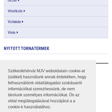
Úszás
Vitorlázás
Vizilabda
Vívás
NYITOTT TORNATERMEK
RSS
Székesfehérvár MJV weboldalain cookie-at
(sütiket) használunk annak érdekében, hogy
A HONLAP 2017.03.31-I ÁLLAPOTA
felhasználóink oldallátogatási szokásairól
információkat szerezhessünk, de nem
JOGI NYILATKOZAT
tárolunk személyes információkat. Ön az
IMPRESSZUM
oldal meglátogatásával hozzájárul a a
cookie-k használatához.
MÉDIAAJÁNLAT