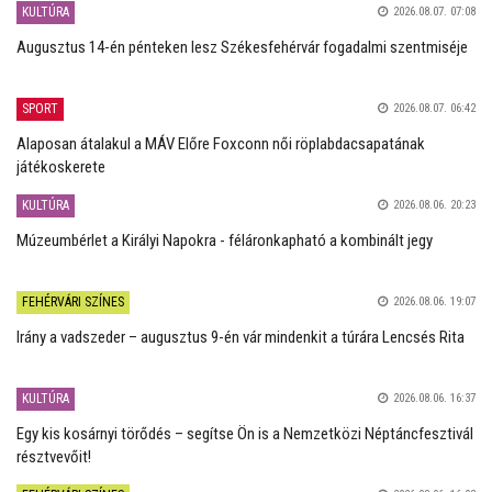
KULTÚRA
2026.08.07. 07:08
Augusztus 14-én pénteken lesz Székesfehérvár fogadalmi szentmiséje
SPORT
2026.08.07. 06:42
Alaposan átalakul a MÁV Előre Foxconn női röplabdacsapatának
játékoskerete
KULTÚRA
2026.08.06. 20:23
Múzeumbérlet a Királyi Napokra - féláronkapható a kombinált jegy
FEHÉRVÁRI SZÍNES
2026.08.06. 19:07
Irány a vadszeder – augusztus 9-én vár mindenkit a túrára Lencsés Rita
KULTÚRA
2026.08.06. 16:37
Egy kis kosárnyi törődés – segítse Ön is a Nemzetközi Néptáncfesztivál
résztvevőit!