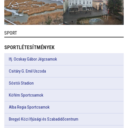
SPORT
SPORTLÉTESÍTMÉNYEK
Ifj. Ocskay Gábor Jégcsarnok
Csitáry G. Emil Uszoda
Sóstói Stadion
Köfém Sportcsarnok
Alba Regia Sportcsarnok
Bregyó Közi Ifjúsági és Szabadidőcentrum