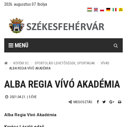
2026. augusztus 07. Ibolya
Keresés
MENÜ
KÖFÉM SC
SPORTOLÁSI LEHETŐSÉGEK, SPORTÁGAK
VÍVÁS
ALBA REGIA VÍVÓ AKADÉMIA
ALBA REGIA VÍVÓ AKADÉMIA
2021.04.21. |
5 ÉVE
MEGOSZTÁS:
Alba Regia Vívó Akadémia
Kovács László edző