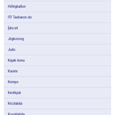
Hőlégballon
ITF Taekwon-do
Íjászat
Jégkorong
Judo
Kajak-kenu
Karate
Kempo
Kerékpár
Kézilabda
Kosárlabda