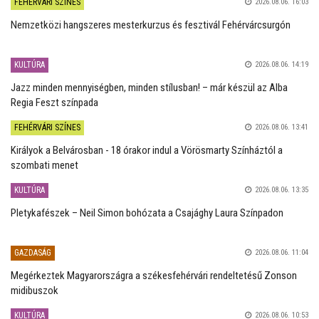
FEHÉRVÁRI SZÍNES
2026.08.06. 16:03
Nemzetközi hangszeres mesterkurzus és fesztivál Fehérvárcsurgón
KULTÚRA
2026.08.06. 14:19
Jazz minden mennyiségben, minden stílusban! – már készül az Alba
Regia Feszt színpada
FEHÉRVÁRI SZÍNES
2026.08.06. 13:41
Királyok a Belvárosban - 18 órakor indul a Vörösmarty Színháztól a
szombati menet
KULTÚRA
2026.08.06. 13:35
Pletykafészek – Neil Simon bohózata a Csajághy Laura Színpadon
GAZDASÁG
2026.08.06. 11:04
Megérkeztek Magyarországra a székesfehérvári rendeltetésű Zonson
midibuszok
KULTÚRA
2026.08.06. 10:53