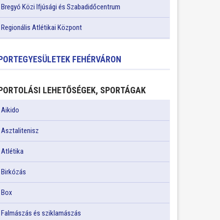
Bregyó Közi Ifjúsági és Szabadidőcentrum
Regionális Atlétikai Központ
PORTEGYESÜLETEK FEHÉRVÁRON
PORTOLÁSI LEHETŐSÉGEK, SPORTÁGAK
Aikido
Asztalitenisz
Atlétika
Birkózás
Box
Falmászás és sziklamászás