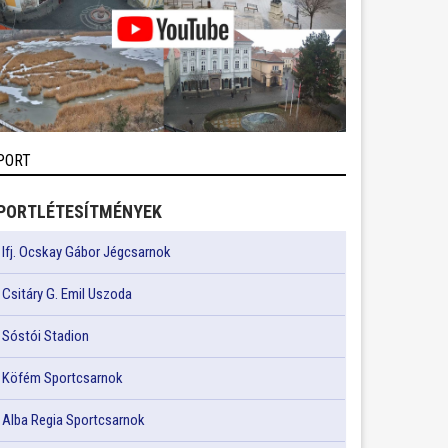
PORT
PORTLÉTESÍTMÉNYEK
Ifj. Ocskay Gábor Jégcsarnok
Csitáry G. Emil Uszoda
Sóstói Stadion
Köfém Sportcsarnok
Alba Regia Sportcsarnok