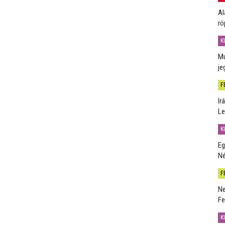
Al
rö
K
Mú
je
F
Ir
Le
K
Eg
Né
F
Ne
Fe
K