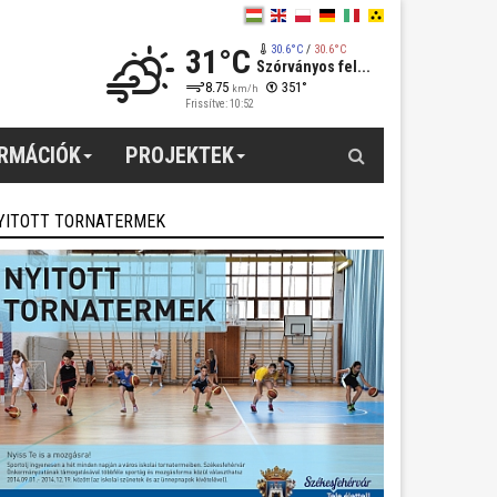
31°C
30.6°C
/
30.6°C
Szórványos fel...
8.75
351°
km/h
Frissítve: 10:52
Keresés
ORMÁCIÓK
PROJEKTEK
YITOTT TORNATERMEK