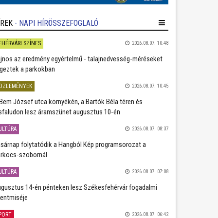
ÍREK
- NAPI HÍRÖSSZEFOGLALÓ
EHÉRVÁRI SZÍNES
2026.08.07. 10:48
jnos az eredmény egyértelmű - talajnedvesség-méréseket
geztek a parkokban
ÖZLEMÉNYEK
2026.08.07. 10:45
Bem József utca környékén, a Bartók Béla téren és
sfaludon lesz áramszünet augusztus 10-én
ULTÚRA
2026.08.07. 08:37
sárnap folytatódik a Hangból Kép programsorozat a
rkocs-szobornál
ULTÚRA
2026.08.07. 07:08
gusztus 14-én pénteken lesz Székesfehérvár fogadalmi
entmiséje
PORT
2026.08.07. 06:42