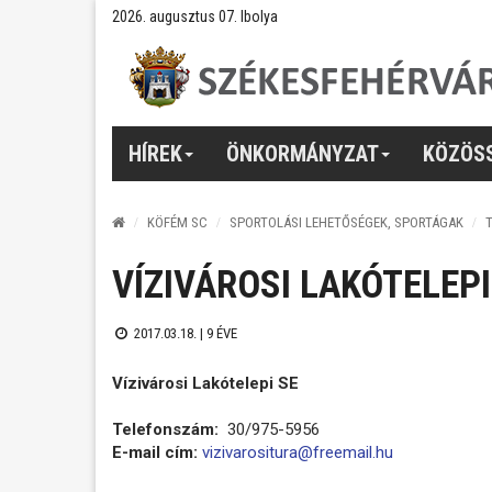
2026. augusztus 07. Ibolya
HÍREK
ÖNKORMÁNYZAT
KÖZÖS
KÖFÉM SC
SPORTOLÁSI LEHETŐSÉGEK, SPORTÁGAK
VÍZIVÁROSI LAKÓTELEPI
2017.03.18. |
9 ÉVE
Vízivárosi Lakótelepi SE
Telefonszám:
30/975-5956
E-mail cím:
vizivarositura@freemail.hu