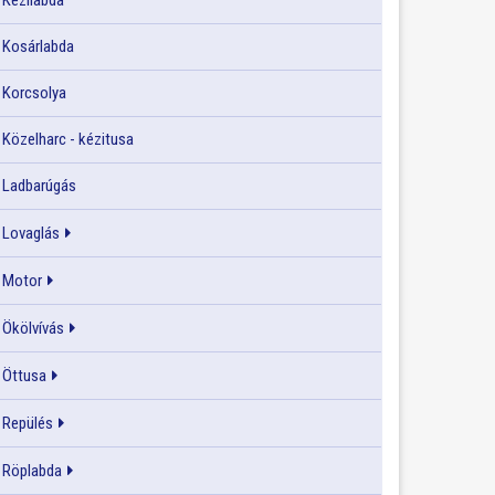
Kézilabda
Kosárlabda
Korcsolya
Közelharc - kézitusa
Ladbarúgás
Lovaglás
Motor
Ökölvívás
Öttusa
Repülés
Röplabda