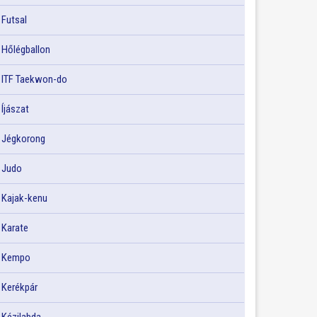
Futsal
Hőlégballon
ITF Taekwon-do
Íjászat
Jégkorong
Judo
Kajak-kenu
Karate
Kempo
Kerékpár