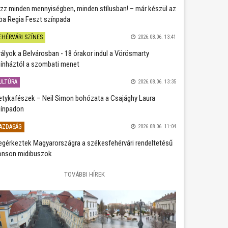
zz minden mennyiségben, minden stílusban! – már készül az
ba Regia Feszt színpada
EHÉRVÁRI SZÍNES
2026.08.06. 13:41
rályok a Belvárosban - 18 órakor indul a Vörösmarty
ínháztól a szombati menet
ULTÚRA
2026.08.06. 13:35
etykafészek – Neil Simon bohózata a Csajághy Laura
ínpadon
AZDASÁG
2026.08.06. 11:04
gérkeztek Magyarországra a székesfehérvári rendeltetésű
nson midibuszok
TOVÁBBI HÍREK