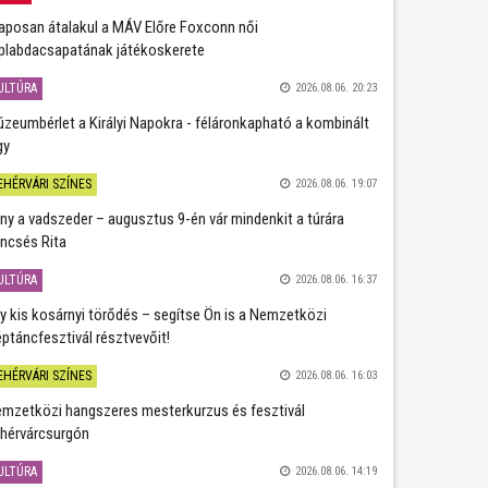
aposan átalakul a MÁV Előre Foxconn női
plabdacsapatának játékoskerete
ULTÚRA
2026.08.06. 20:23
zeumbérlet a Királyi Napokra - féláronkapható a kombinált
gy
EHÉRVÁRI SZÍNES
2026.08.06. 19:07
ány a vadszeder – augusztus 9-én vár mindenkit a túrára
ncsés Rita
ULTÚRA
2026.08.06. 16:37
y kis kosárnyi törődés – segítse Ön is a Nemzetközi
ptáncfesztivál résztvevőit!
EHÉRVÁRI SZÍNES
2026.08.06. 16:03
mzetközi hangszeres mesterkurzus és fesztivál
hérvárcsurgón
ULTÚRA
2026.08.06. 14:19