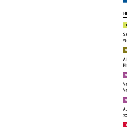
H
F
Sa
vé
K
A 
Ki
K
Va
Va
K
Au
sz
S