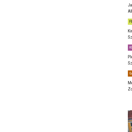
Ja
Al
F
Ki
Sz
K
Pl
Sz
G
Me
Zo