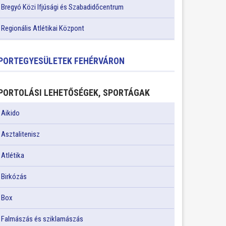
Bregyó Közi Ifjúsági és Szabadidőcentrum
Regionális Atlétikai Központ
PORTEGYESÜLETEK FEHÉRVÁRON
PORTOLÁSI LEHETŐSÉGEK, SPORTÁGAK
Aikido
Asztalitenisz
Atlétika
Birkózás
Box
Falmászás és sziklamászás