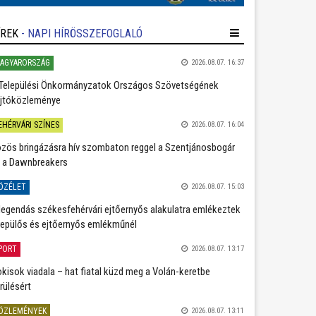
ÍREK
- NAPI HÍRÖSSZEFOGLALÓ
AGYARORSZÁG
2026.08.07. 16:37
Települési Önkormányzatok Országos Szövetségének
jtóközleménye
EHÉRVÁRI SZÍNES
2026.08.07. 16:04
zös bringázásra hív szombaton reggel a Szentjánosbogár
 a Dawnbreakers
ÖZÉLET
2026.08.07. 15:03
legendás székesfehérvári ejtőernyős alakulatra emlékeztek
repülős és ejtőernyős emlékműnél
PORT
2026.08.07. 13:17
kisok viadala – hat fiatal küzd meg a Volán-keretbe
rülésért
ÖZLEMÉNYEK
2026.08.07. 13:11