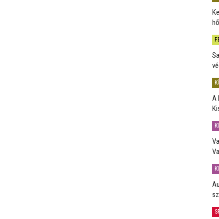
Ke
hő
F
Sa
vé
K
A 
Ki
K
Va
Va
K
Au
sz
S