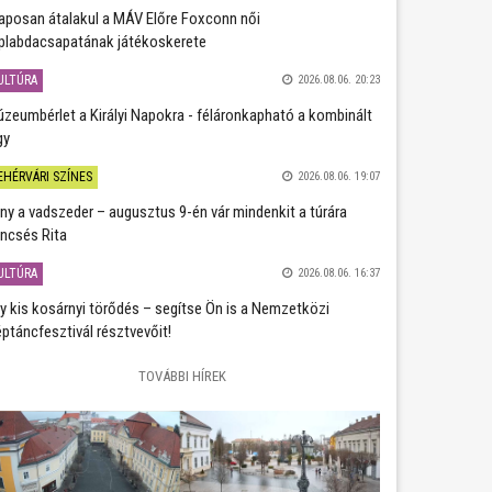
aposan átalakul a MÁV Előre Foxconn női
plabdacsapatának játékoskerete
ULTÚRA
2026.08.06. 20:23
zeumbérlet a Királyi Napokra - féláronkapható a kombinált
gy
EHÉRVÁRI SZÍNES
2026.08.06. 19:07
ány a vadszeder – augusztus 9-én vár mindenkit a túrára
ncsés Rita
ULTÚRA
2026.08.06. 16:37
y kis kosárnyi törődés – segítse Ön is a Nemzetközi
ptáncfesztivál résztvevőit!
TOVÁBBI HÍREK