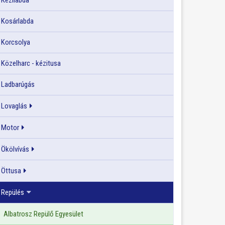
Kézilabda
Kosárlabda
Korcsolya
Közelharc - kézitusa
Ladbarúgás
Lovaglás
Motor
Ökölvívás
Öttusa
Repülés
Albatrosz Repülő Egyesület