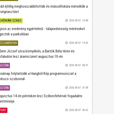
dd éjfélig meghosszabbították és másodfokúra mérséklik a
ségriasztást
EHÉRVÁRI SZÍNES
2026.08.07. 10:48
jnos az eredmény egyértelmű - talajnedvesség-méréseket
geztek a parkokban
ÖZLEMÉNYEK
2026.08.07. 10:45
Bem József utca környékén, a Bartók Béla téren és
sfaludon lesz áramszünet augusztus 10-én
ULTÚRA
2026.08.07. 08:37
sárnap folytatódik a Hangból Kép programsorozat a
rkocs-szobornál
ULTÚRA
2026.08.07. 07:08
gusztus 14-én pénteken lesz Székesfehérvár fogadalmi
entmiséje
PORT
2026.08.07. 06:42