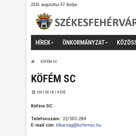
2026. augusztus 07. Ibolya
HÍREK
ÖNKORMÁNYZAT
KÖZÖS
KÖFÉM SC
KÖFÉM SC
2017.03.18. |
9 ÉVE
Köfém SC
Telefonszám:
22/503-284
E-mail cím:
titkarsag@kofemsc.hu