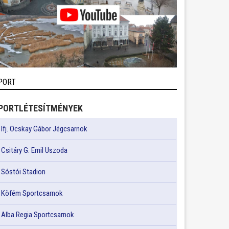
PORT
PORTLÉTESÍTMÉNYEK
Ifj. Ocskay Gábor Jégcsarnok
Csitáry G. Emil Uszoda
Sóstói Stadion
Köfém Sportcsarnok
Alba Regia Sportcsarnok