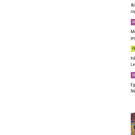
Al
rö
K
Mú
je
F
Ir
Le
K
Eg
Né