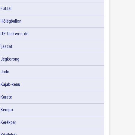
Futsal
Hőlégballon
ITF Taekwon-do
Íjászat
Jégkorong
Judo
Kajak-kenu
Karate
Kempo
Kerékpár