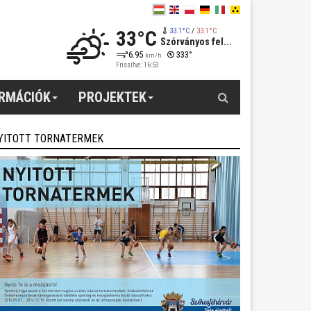
33°C
33.1°C
/
33.1°C
Szórványos fel...
6.95
333°
km/h
Frissítve: 16:53
Keresés
ORMÁCIÓK
PROJEKTEK
YITOTT TORNATERMEK