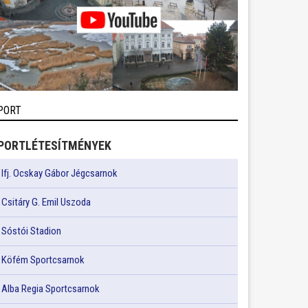
PORT
PORTLÉTESÍTMÉNYEK
Ifj. Ocskay Gábor Jégcsarnok
Csitáry G. Emil Uszoda
Sóstói Stadion
Köfém Sportcsarnok
Alba Regia Sportcsarnok