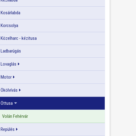
Kézilabda
Kosárlabda
Korcsolya
Közelharc - kézitusa
Ladbarúgás
Lovaglás
Motor
Ökölvívás
Öttusa
Volán Fehérvár
Repülés