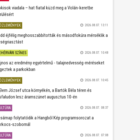
kisok viadala – hat fiatal küzd meg a Volán-keretbe
rülésért
ÖZLEMÉNYEK
2026.08.07. 13:11
dd éjfélig meghosszabbították és másodfokúra mérséklik a
ségriasztást
EHÉRVÁRI SZÍNES
2026.08.07. 10:48
jnos az eredmény egyértelmű - talajnedvesség-méréseket
geztek a parkokban
ÖZLEMÉNYEK
2026.08.07. 10:45
Bem József utca környékén, a Bartók Béla téren és
sfaludon lesz áramszünet augusztus 10-én
ULTÚRA
2026.08.07. 08:37
sárnap folytatódik a Hangból Kép programsorozat a
rkocs-szobornál
ULTÚRA
2026.08.07. 07:08