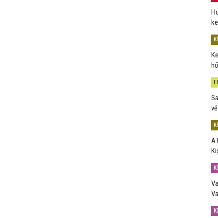
Ho
ke
K
Ke
hő
F
Sa
vé
K
A 
Ki
K
Va
Va
K