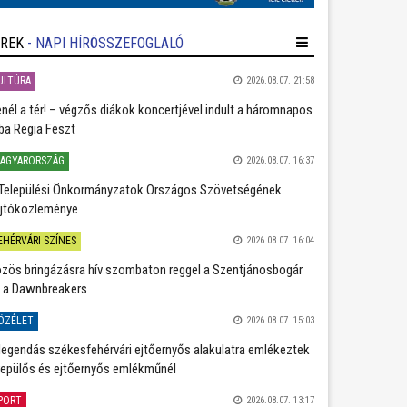
ÍREK
- NAPI HÍRÖSSZEFOGLALÓ
ULTÚRA
2026.08.07. 21:58
nél a tér! – végzős diákok koncertjével indult a háromnapos
ba Regia Feszt
AGYARORSZÁG
2026.08.07. 16:37
Települési Önkormányzatok Országos Szövetségének
jtóközleménye
EHÉRVÁRI SZÍNES
2026.08.07. 16:04
zös bringázásra hív szombaton reggel a Szentjánosbogár
 a Dawnbreakers
ÖZÉLET
2026.08.07. 15:03
legendás székesfehérvári ejtőernyős alakulatra emlékeztek
repülős és ejtőernyős emlékműnél
PORT
2026.08.07. 13:17