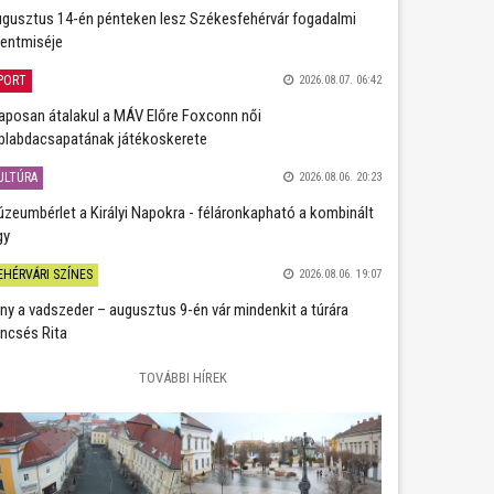
gusztus 14-én pénteken lesz Székesfehérvár fogadalmi
entmiséje
PORT
2026.08.07. 06:42
aposan átalakul a MÁV Előre Foxconn női
plabdacsapatának játékoskerete
ULTÚRA
2026.08.06. 20:23
zeumbérlet a Királyi Napokra - féláronkapható a kombinált
gy
EHÉRVÁRI SZÍNES
2026.08.06. 19:07
ány a vadszeder – augusztus 9-én vár mindenkit a túrára
ncsés Rita
TOVÁBBI HÍREK