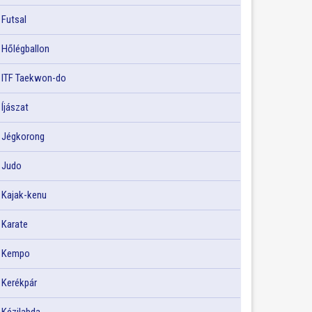
Futsal
Hőlégballon
ITF Taekwon-do
Íjászat
Jégkorong
Judo
Kajak-kenu
Karate
Kempo
Kerékpár