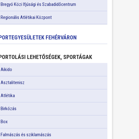
Bregyó Közi Ifjúsági és Szabadidőcentrum
Regionális Atlétikai Központ
PORTEGYESÜLETEK FEHÉRVÁRON
PORTOLÁSI LEHETŐSÉGEK, SPORTÁGAK
Aikido
Asztalitenisz
Atlétika
Birkózás
Box
Falmászás és sziklamászás