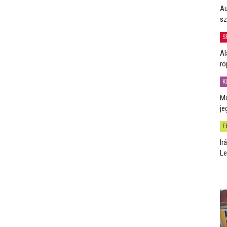
Au
sz
S
Al
rö
K
Mú
je
F
Ir
Le