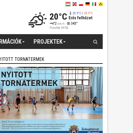
20°C
20.3°C
/
20.3°C
Erős felhőzet
2
343°
km/h
Frissítve: 04:56
Keresés
ORMÁCIÓK
PROJEKTEK
YITOTT TORNATERMEK