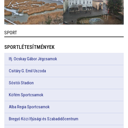
SPORT
SPORTLÉTESÍTMÉNYEK
Ifj. Ocskay Gábor Jégcsarnok
Csitáry G. Emil Uszoda
Sóstói Stadion
Köfém Sportcsarnok
Alba Regia Sportcsarnok
Bregyó Közi Ifjúsági és Szabadidőcentrum