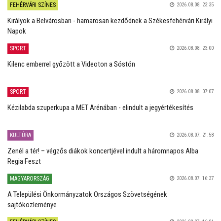
FEHÉRVÁRI SZÍNES
2026.08.08. 23:35
Királyok a Belvárosban - hamarosan kezdődnek a Székesfehérvári Királyi
Napok
SPORT
2026.08.08. 23:00
Kilenc emberrel győzött a Videoton a Sóstón
SPORT
2026.08.08. 07:07
Kézilabda szuperkupa a MET Arénában - elindult a jegyértékesítés
KULTÚRA
2026.08.07. 21:58
Zenél a tér! – végzős diákok koncertjével indult a háromnapos Alba
Regia Feszt
MAGYARORSZÁG
2026.08.07. 16:37
A Települési Önkormányzatok Országos Szövetségének
sajtóközleménye