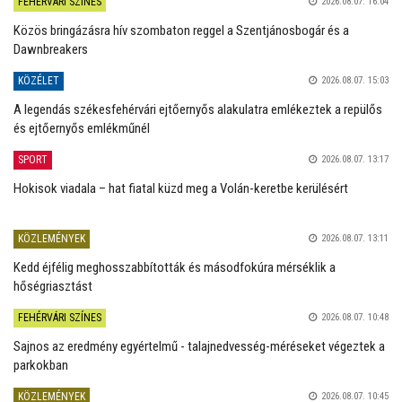
FEHÉRVÁRI SZÍNES
2026.08.07. 16:04
Közös bringázásra hív szombaton reggel a Szentjánosbogár és a
Dawnbreakers
KÖZÉLET
2026.08.07. 15:03
A legendás székesfehérvári ejtőernyős alakulatra emlékeztek a repülős
és ejtőernyős emlékműnél
SPORT
2026.08.07. 13:17
Hokisok viadala – hat fiatal küzd meg a Volán-keretbe kerülésért
KÖZLEMÉNYEK
2026.08.07. 13:11
Kedd éjfélig meghosszabbították és másodfokúra mérséklik a
hőségriasztást
FEHÉRVÁRI SZÍNES
2026.08.07. 10:48
Sajnos az eredmény egyértelmű - talajnedvesség-méréseket végeztek a
parkokban
KÖZLEMÉNYEK
2026.08.07. 10:45