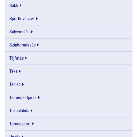
Sakk
Sportlövészet
Súlyemelés
Szinkornúszás
Tájfutás
Teke
Tenisz
Természetjárás
Tollaslabda
Tömegsport
Úszás