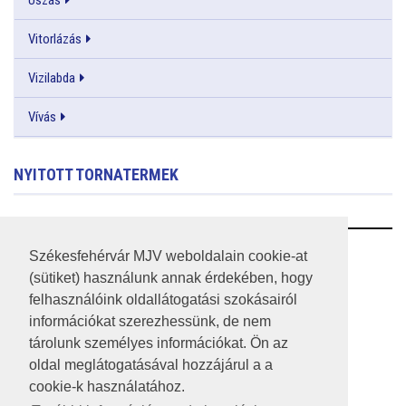
Vitorlázás
Vizilabda
Vívás
NYITOTT TORNATERMEK
RSS
Székesfehérvár MJV weboldalain cookie-at
(sütiket) használunk annak érdekében, hogy
A HONLAP 2017.03.31-I ÁLLAPOTA
felhasználóink oldallátogatási szokásairól
információkat szerezhessünk, de nem
JOGI NYILATKOZAT
tárolunk személyes információkat. Ön az
IMPRESSZUM
oldal meglátogatásával hozzájárul a a
cookie-k használatához.
MÉDIAAJÁNLAT