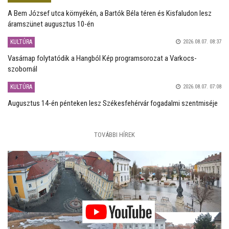
A Bem József utca környékén, a Bartók Béla téren és Kisfaludon lesz
áramszünet augusztus 10-én
KULTÚRA
2026.08.07. 08:37
Vasárnap folytatódik a Hangból Kép programsorozat a Varkocs-
szobornál
KULTÚRA
2026.08.07. 07:08
Augusztus 14-én pénteken lesz Székesfehérvár fogadalmi szentmiséje
TOVÁBBI HÍREK