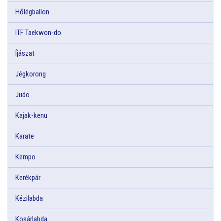
Hőlégballon
ITF Taekwon-do
Íjászat
Jégkorong
Judo
Kajak-kenu
Karate
Kempo
Kerékpár
Kézilabda
Kosárlabda