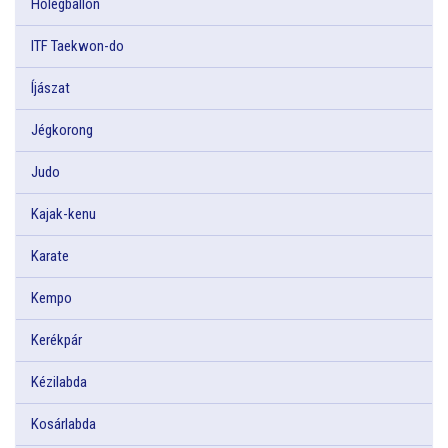
Hőlégballon
ITF Taekwon-do
Íjászat
Jégkorong
Judo
Kajak-kenu
Karate
Kempo
Kerékpár
Kézilabda
Kosárlabda