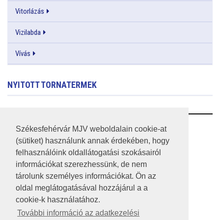
Vitorlázás
Vizilabda
Vívás
NYITOTT TORNATERMEK
RSS
Székesfehérvár MJV weboldalain cookie-at
(sütiket) használunk annak érdekében, hogy
A HONLAP 2017.03.31-I ÁLLAPOTA
felhasználóink oldallátogatási szokásairól
információkat szerezhessünk, de nem
JOGI NYILATKOZAT
tárolunk személyes információkat. Ön az
IMPRESSZUM
oldal meglátogatásával hozzájárul a a
cookie-k használatához.
MÉDIAAJÁNLAT
További információ az adatkezelési