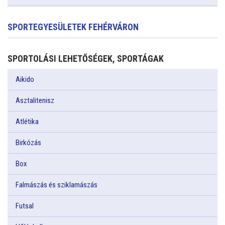
SPORTEGYESÜLETEK FEHÉRVÁRON
SPORTOLÁSI LEHETŐSÉGEK, SPORTÁGAK
Aikido
Asztalitenisz
Atlétika
Birkózás
Box
Falmászás és sziklamászás
Futsal