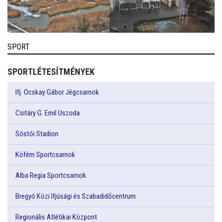
SPORT
SPORTLÉTESÍTMÉNYEK
Ifj. Ocskay Gábor Jégcsarnok
Csitáry G. Emil Uszoda
Sóstói Stadion
Köfém Sportcsarnok
Alba Regia Sportcsarnok
Bregyó Közi Ifjúsági és Szabadidőcentrum
Regionális Atlétikai Központ