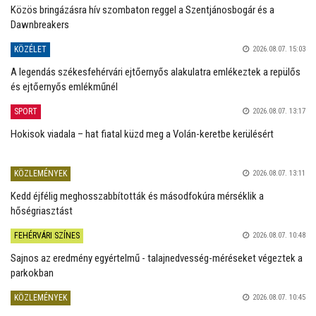
Közös bringázásra hív szombaton reggel a Szentjánosbogár és a
Dawnbreakers
KÖZÉLET
2026.08.07. 15:03
A legendás székesfehérvári ejtőernyős alakulatra emlékeztek a repülős
és ejtőernyős emlékműnél
SPORT
2026.08.07. 13:17
Hokisok viadala – hat fiatal küzd meg a Volán-keretbe kerülésért
KÖZLEMÉNYEK
2026.08.07. 13:11
Kedd éjfélig meghosszabbították és másodfokúra mérséklik a
hőségriasztást
FEHÉRVÁRI SZÍNES
2026.08.07. 10:48
Sajnos az eredmény egyértelmű - talajnedvesség-méréseket végeztek a
parkokban
KÖZLEMÉNYEK
2026.08.07. 10:45