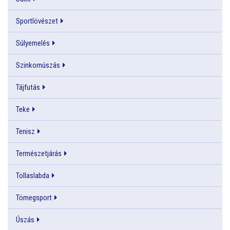
Sportlövészet
Súlyemelés
Szinkornúszás
Tájfutás
Teke
Tenisz
Természetjárás
Tollaslabda
Tömegsport
Úszás