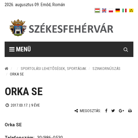
2026. augusztus 09. Emőd, Román
Keresés
MENÜ
SPORTOLÁSI LEHETŐSÉGEK, SPORTÁGAK
SZINKORNÚSZÁS
ORKA SE
ORKA SE
2017.03.17. |
9 ÉVE
MEGOSZTÁS:
Orka SE
Telefonszám:
30/986-0530