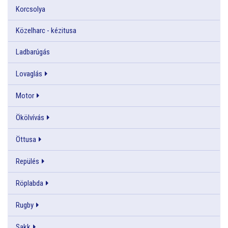
Korcsolya
Közelharc - kézitusa
Ladbarúgás
Lovaglás
Motor
Ökölvívás
Öttusa
Repülés
Röplabda
Rugby
Sakk