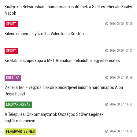
Királyok a Belvárosban - hamarosan kezdődnek a Székesfehérvári Királyi
Napok
SPORT
2026.08.08. 23:00
Kilenc emberrel győzött a Videoton a Sóstón
SPORT
2026.08.08. 07:07
Kézilabda szuperkupa a MET Arénában - elindult a jegyértékesítés
KULTÚRA
2026.08.07. 21:58
Zenél a tér! – végzős diákok koncertjével indult a háromnapos Alba
Regia Feszt
MAGYARORSZÁG
2026.08.07. 16:37
A Települési Önkormányzatok Országos Szövetségének
sajtóközleménye
FEHÉRVÁRI SZÍNES
2026.08.07. 16:04