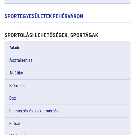
SPORTEGYESÜLETEK FEHÉRVÁRON
SPORTOLÁSI LEHETŐSÉGEK, SPORTÁGAK
Aikido
Asztalitenisz
Atlétika
Birkózás
Box
Falmászás és sziklamászás
Futsal