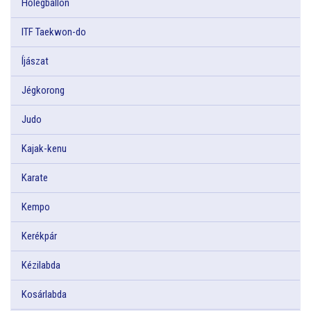
Hőlégballon
ITF Taekwon-do
Íjászat
Jégkorong
Judo
Kajak-kenu
Karate
Kempo
Kerékpár
Kézilabda
Kosárlabda