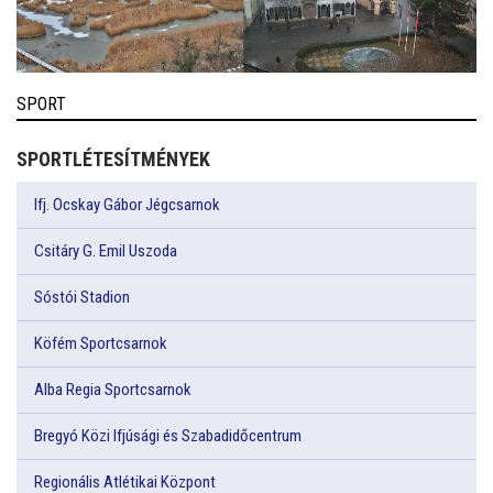
SPORT
SPORTLÉTESÍTMÉNYEK
Ifj. Ocskay Gábor Jégcsarnok
Csitáry G. Emil Uszoda
Sóstói Stadion
Köfém Sportcsarnok
Alba Regia Sportcsarnok
Bregyó Közi Ifjúsági és Szabadidőcentrum
Regionális Atlétikai Központ