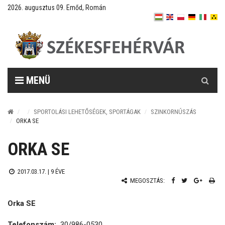
2026. augusztus 09. Emőd, Román
Keresés
MENÜ
SPORTOLÁSI LEHETŐSÉGEK, SPORTÁGAK
SZINKORNÚSZÁS
ORKA SE
ORKA SE
2017.03.17. |
9 ÉVE
MEGOSZTÁS:
Orka SE
Telefonszám:
30/986-0530