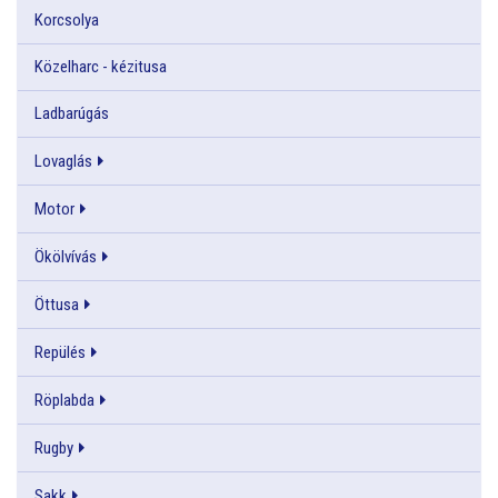
Korcsolya
Közelharc - kézitusa
Ladbarúgás
Lovaglás
Motor
Ökölvívás
Öttusa
Repülés
Röplabda
Rugby
Sakk