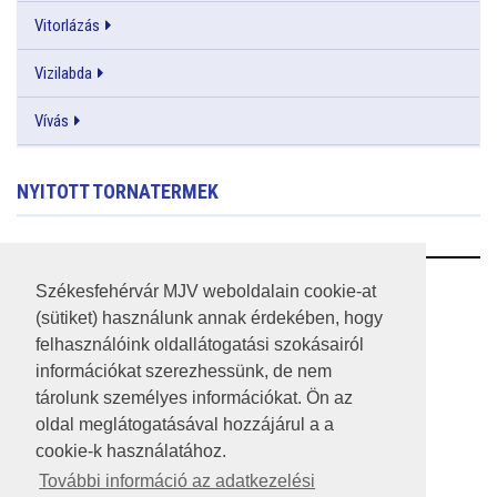
Vitorlázás
Vizilabda
Vívás
NYITOTT TORNATERMEK
RSS
Székesfehérvár MJV weboldalain cookie-at
(sütiket) használunk annak érdekében, hogy
A HONLAP 2017.03.31-I ÁLLAPOTA
felhasználóink oldallátogatási szokásairól
információkat szerezhessünk, de nem
JOGI NYILATKOZAT
tárolunk személyes információkat. Ön az
IMPRESSZUM
oldal meglátogatásával hozzájárul a a
cookie-k használatához.
MÉDIAAJÁNLAT
További információ az adatkezelési