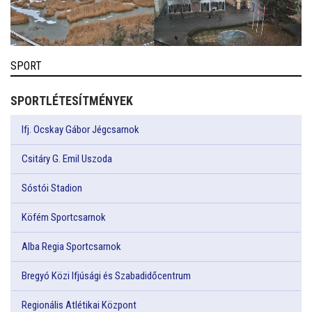
SPORT
SPORTLÉTESÍTMÉNYEK
Ifj. Ocskay Gábor Jégcsarnok
Csitáry G. Emil Uszoda
Sóstói Stadion
Köfém Sportcsarnok
Alba Regia Sportcsarnok
Bregyó Közi Ifjúsági és Szabadidőcentrum
Regionális Atlétikai Központ