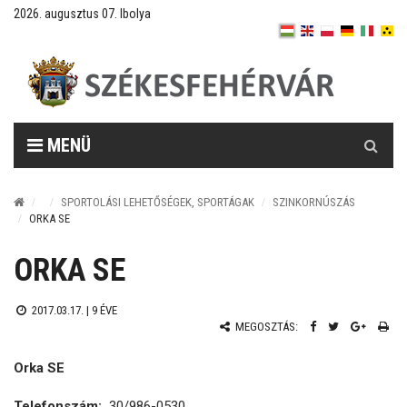
2026. augusztus 07. Ibolya
Keresés
MENÜ
SPORTOLÁSI LEHETŐSÉGEK, SPORTÁGAK
SZINKORNÚSZÁS
ORKA SE
ORKA SE
2017.03.17. |
9 ÉVE
MEGOSZTÁS:
Orka SE
Telefonszám:
30/986-0530