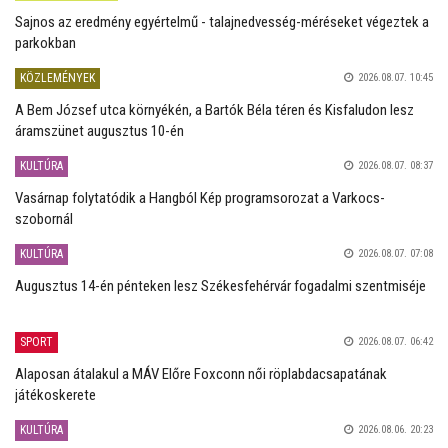
Sajnos az eredmény egyértelmű - talajnedvesség-méréseket végeztek a
parkokban
KÖZLEMÉNYEK
2026.08.07. 10:45
A Bem József utca környékén, a Bartók Béla téren és Kisfaludon lesz
áramszünet augusztus 10-én
KULTÚRA
2026.08.07. 08:37
Vasárnap folytatódik a Hangból Kép programsorozat a Varkocs-
szobornál
KULTÚRA
2026.08.07. 07:08
Augusztus 14-én pénteken lesz Székesfehérvár fogadalmi szentmiséje
SPORT
2026.08.07. 06:42
Alaposan átalakul a MÁV Előre Foxconn női röplabdacsapatának
játékoskerete
KULTÚRA
2026.08.06. 20:23