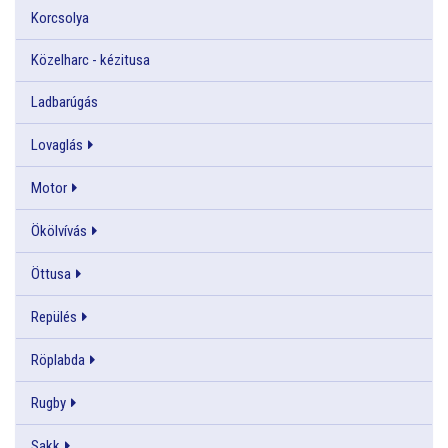
Korcsolya
Közelharc - kézitusa
Ladbarúgás
Lovaglás
Motor
Ökölvívás
Öttusa
Repülés
Röplabda
Rugby
Sakk