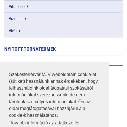
Vitorlázás
Vizilabda
Vívás
NYITOTT TORNATERMEK
RSS
Székesfehérvár MJV weboldalain cookie-at
(sütiket) használunk annak érdekében, hogy
A HONLAP 2017.03.31-I ÁLLAPOTA
felhasználóink oldallátogatási szokásairól
információkat szerezhessünk, de nem
JOGI NYILATKOZAT
tárolunk személyes információkat. Ön az
IMPRESSZUM
oldal meglátogatásával hozzájárul a a
cookie-k használatához.
MÉDIAAJÁNLAT
További információ az adatkezelési