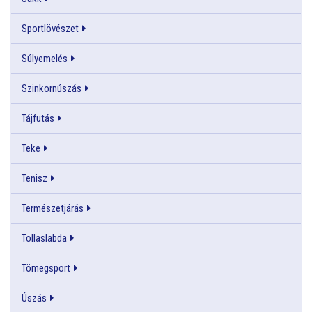
Sportlövészet
Súlyemelés
Szinkornúszás
Tájfutás
Teke
Tenisz
Természetjárás
Tollaslabda
Tömegsport
Úszás