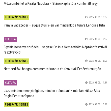
Múzeumbérlet a Királyi Napokra - féláronkapható a kombinált jegy
FEHÉRVÁRI SZÍNES
2026.08.06. 19:07
Irány a vadszeder – augusztus 9-én vár mindenkit a túrára Lencsés Rita
KULTÚRA
2026.08.06. 16:37
Egy kis kosárnyi törődés – segítse Ön is a Nemzetközi Néptáncfesztivál
résztvevőit!
FEHÉRVÁRI SZÍNES
2026.08.06. 16:03
Nemzetközi hangszeres mesterkurzus és fesztivál Fehérvárcsurgón
KULTÚRA
2026.08.06. 14:19
Jazz minden mennyiségben, minden stílusban! – már készül az Alba
Regia Feszt színpada
FEHÉRVÁRI SZÍNES
2026.08.06. 13:41