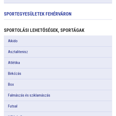
SPORTEGYESÜLETEK FEHÉRVÁRON
SPORTOLÁSI LEHETŐSÉGEK, SPORTÁGAK
Aikido
Asztalitenisz
Atlétika
Birkózás
Box
Falmászás és sziklamászás
Futsal