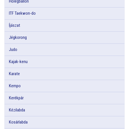
Hőlégballon
ITF Taekwon-do
Íjászat
Jégkorong
Judo
Kajak-kenu
Karate
Kempo
Kerékpár
Kézilabda
Kosárlabda