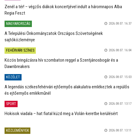
Zenél a tér! – végzős diákok koncertjével indult a háromnapos Alba
Regia Feszt
MAGYARORSZÁG
2026.08.07. 16:37
A Települési Önkormányzatok Országos Szövetségének
sajtóközleménye
FEHÉRVÁRI SZÍNES
2026.08.07. 16:04
Közös bringázásra hív szombaton reggel a Szentjánosbogár és a
Dawnbreakers
KÖZÉLET
2026.08.07. 15:03
A legendás székesfehérvári ejtőernyős alakulatra emlékeztek a repülős
és ejtőernyős emlékműnél
SPORT
2026.08.07. 13:17
Hokisok viadala – hat fiatal küzd meg a Volán-keretbe kerülésért
KÖZLEMÉNYEK
2026.08.07. 13:11