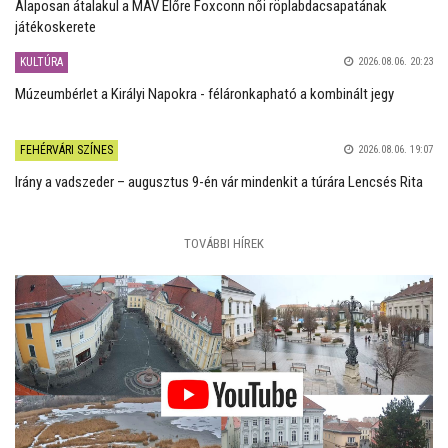
Alaposan átalakul a MÁV Előre Foxconn női röplabdacsapatának
játékoskerete
KULTÚRA
2026.08.06. 20:23
Múzeumbérlet a Királyi Napokra - féláronkapható a kombinált jegy
FEHÉRVÁRI SZÍNES
2026.08.06. 19:07
Irány a vadszeder – augusztus 9-én vár mindenkit a túrára Lencsés Rita
TOVÁBBI HÍREK