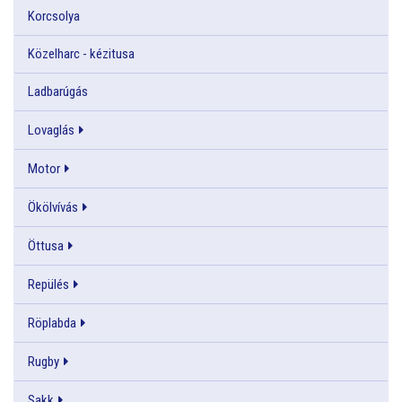
Korcsolya
Közelharc - kézitusa
Ladbarúgás
Lovaglás
Motor
Ökölvívás
Öttusa
Repülés
Röplabda
Rugby
Sakk