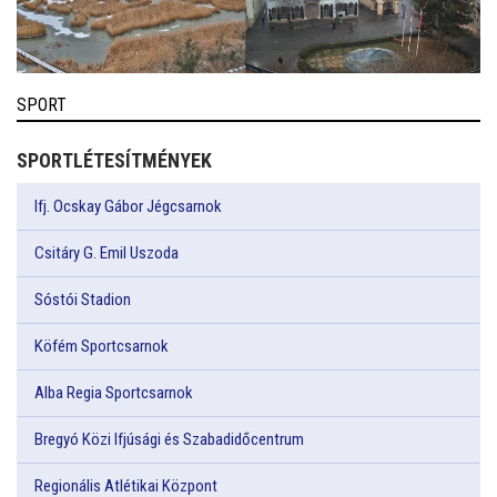
SPORT
SPORTLÉTESÍTMÉNYEK
Ifj. Ocskay Gábor Jégcsarnok
Csitáry G. Emil Uszoda
Sóstói Stadion
Köfém Sportcsarnok
Alba Regia Sportcsarnok
Bregyó Közi Ifjúsági és Szabadidőcentrum
Regionális Atlétikai Központ