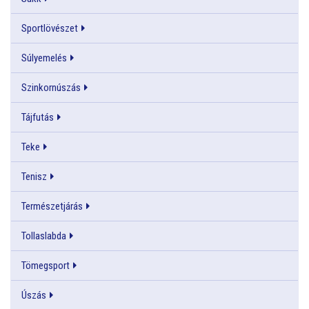
Sportlövészet
Súlyemelés
Szinkornúszás
Tájfutás
Teke
Tenisz
Természetjárás
Tollaslabda
Tömegsport
Úszás