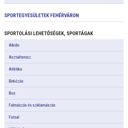
SPORTEGYESÜLETEK FEHÉRVÁRON
SPORTOLÁSI LEHETŐSÉGEK, SPORTÁGAK
Aikido
Asztalitenisz
Atlétika
Birkózás
Box
Falmászás és sziklamászás
Futsal