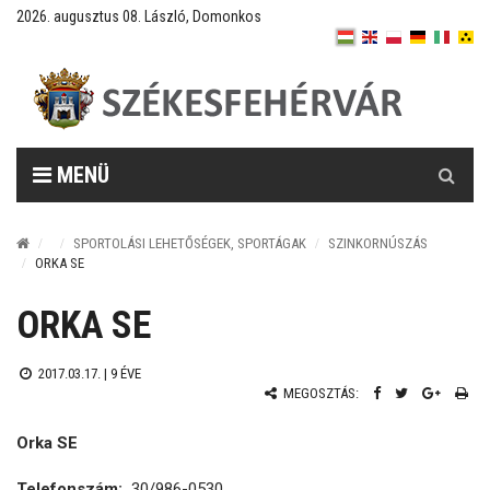
2026. augusztus 08. László, Domonkos
Keresés
MENÜ
SPORTOLÁSI LEHETŐSÉGEK, SPORTÁGAK
SZINKORNÚSZÁS
ORKA SE
ORKA SE
2017.03.17. |
9 ÉVE
MEGOSZTÁS:
Orka SE
Telefonszám:
30/986-0530