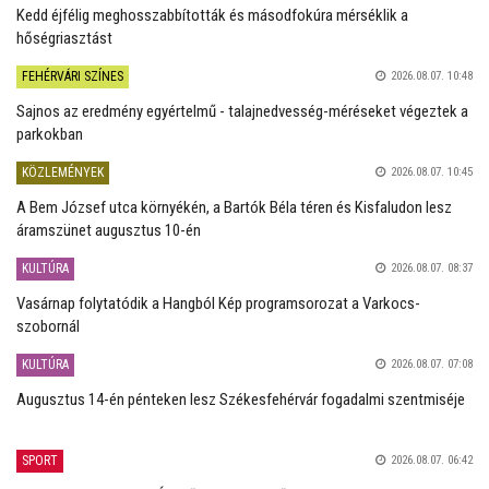
Kedd éjfélig meghosszabbították és másodfokúra mérséklik a
hőségriasztást
FEHÉRVÁRI SZÍNES
2026.08.07. 10:48
Sajnos az eredmény egyértelmű - talajnedvesség-méréseket végeztek a
parkokban
KÖZLEMÉNYEK
2026.08.07. 10:45
A Bem József utca környékén, a Bartók Béla téren és Kisfaludon lesz
áramszünet augusztus 10-én
KULTÚRA
2026.08.07. 08:37
Vasárnap folytatódik a Hangból Kép programsorozat a Varkocs-
szobornál
KULTÚRA
2026.08.07. 07:08
Augusztus 14-én pénteken lesz Székesfehérvár fogadalmi szentmiséje
SPORT
2026.08.07. 06:42