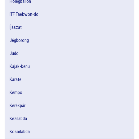
Hőlégballon
ITF Taekwon-do
Íjászat
Jégkorong
Judo
Kajak-kenu
Karate
Kempo
Kerékpár
Kézilabda
Kosárlabda