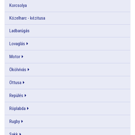
Korcsolya
Közelharc - kézitusa
Ladbarúgás
Lovaglás
Motor
Ökölvívás
Öttusa
Repülés
Röplabda
Rugby
Sakk