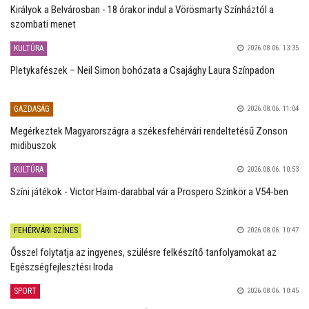
Királyok a Belvárosban - 18 órakor indul a Vörösmarty Színháztól a
szombati menet
KULTÚRA
2026.08.06. 13:35
Pletykafészek – Neil Simon bohózata a Csajághy Laura Színpadon
GAZDASÁG
2026.08.06. 11:04
Megérkeztek Magyarországra a székesfehérvári rendeltetésű Zonson
midibuszok
KULTÚRA
2026.08.06. 10:53
Színi játékok - Victor Haïm-darabbal vár a Prospero Színkör a V54-ben
FEHÉRVÁRI SZÍNES
2026.08.06. 10:47
Ősszel folytatja az ingyenes, szülésre felkészítő tanfolyamokat az
Egészségfejlesztési Iroda
SPORT
2026.08.06. 10:45