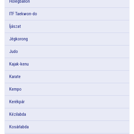
Hőlégballon
ITF Taekwon-do
Íjászat
Jégkorong
Judo
Kajak-kenu
Karate
Kempo
Kerékpár
Kézilabda
Kosárlabda