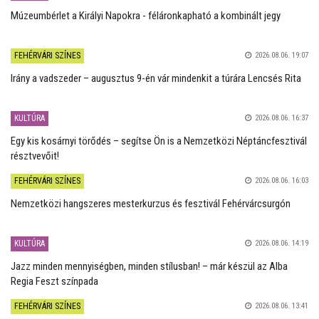
Múzeumbérlet a Királyi Napokra - féláronkapható a kombinált jegy
FEHÉRVÁRI SZÍNES
2026.08.06. 19:07
Irány a vadszeder – augusztus 9-én vár mindenkit a túrára Lencsés Rita
KULTÚRA
2026.08.06. 16:37
Egy kis kosárnyi törődés – segítse Ön is a Nemzetközi Néptáncfesztivál
résztvevőit!
FEHÉRVÁRI SZÍNES
2026.08.06. 16:03
Nemzetközi hangszeres mesterkurzus és fesztivál Fehérvárcsurgón
KULTÚRA
2026.08.06. 14:19
Jazz minden mennyiségben, minden stílusban! – már készül az Alba
Regia Feszt színpada
FEHÉRVÁRI SZÍNES
2026.08.06. 13:41