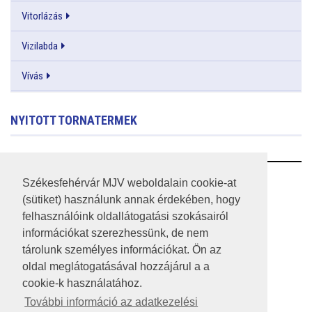
Vitorlázás
Vizilabda
Vívás
NYITOTT TORNATERMEK
RSS
Székesfehérvár MJV weboldalain cookie-at
(sütiket) használunk annak érdekében, hogy
A HONLAP 2017.03.31-I ÁLLAPOTA
felhasználóink oldallátogatási szokásairól
információkat szerezhessünk, de nem
JOGI NYILATKOZAT
tárolunk személyes információkat. Ön az
IMPRESSZUM
oldal meglátogatásával hozzájárul a a
cookie-k használatához.
MÉDIAAJÁNLAT
További információ az adatkezelési