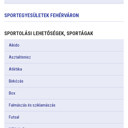
SPORTEGYESÜLETEK FEHÉRVÁRON
SPORTOLÁSI LEHETŐSÉGEK, SPORTÁGAK
Aikido
Asztalitenisz
Atlétika
Birkózás
Box
Falmászás és sziklamászás
Futsal