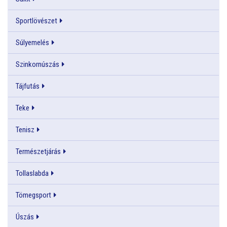
Sportlövészet
Súlyemelés
Szinkornúszás
Tájfutás
Teke
Tenisz
Természetjárás
Tollaslabda
Tömegsport
Úszás