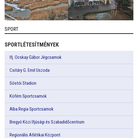
SPORT
SPORTLÉTESÍTMÉNYEK
Ifj. Ocskay Gábor Jégcsarnok
Csitáry G. Emil Uszoda
Sóstói Stadion
Köfém Sportcsarnok
Alba Regia Sportcsarnok
Bregyó Közi Ifjúsági és Szabadidőcentrum
Regionális Atlétikai Központ