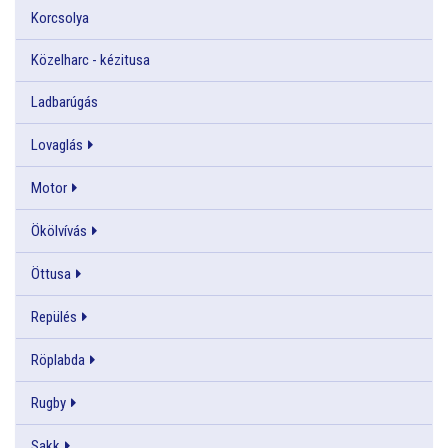
Korcsolya
Közelharc - kézitusa
Ladbarúgás
Lovaglás
Motor
Ökölvívás
Öttusa
Repülés
Röplabda
Rugby
Sakk