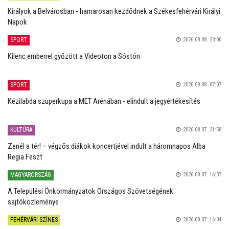
Királyok a Belvárosban - hamarosan kezdődnek a Székesfehérvári Királyi
Napok
SPORT
2026.08.08. 23:00
Kilenc emberrel győzött a Videoton a Sóstón
SPORT
2026.08.08. 07:07
Kézilabda szuperkupa a MET Arénában - elindult a jegyértékesítés
KULTÚRA
2026.08.07. 21:58
Zenél a tér! – végzős diákok koncertjével indult a háromnapos Alba
Regia Feszt
MAGYARORSZÁG
2026.08.07. 16:37
A Települési Önkormányzatok Országos Szövetségének
sajtóközleménye
FEHÉRVÁRI SZÍNES
2026.08.07. 16:04