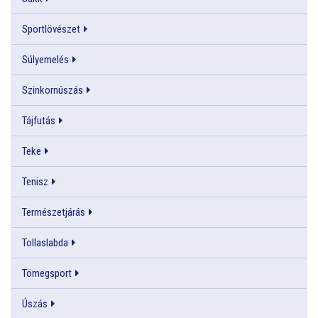
Sportlövészet
Súlyemelés
Szinkornúszás
Tájfutás
Teke
Tenisz
Természetjárás
Tollaslabda
Tömegsport
Úszás