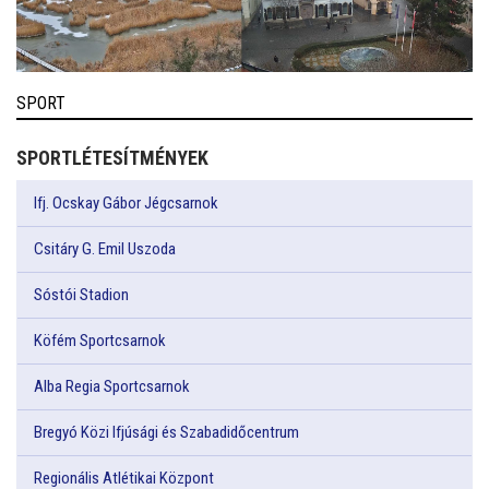
SPORT
SPORTLÉTESÍTMÉNYEK
Ifj. Ocskay Gábor Jégcsarnok
Csitáry G. Emil Uszoda
Sóstói Stadion
Köfém Sportcsarnok
Alba Regia Sportcsarnok
Bregyó Közi Ifjúsági és Szabadidőcentrum
Regionális Atlétikai Központ