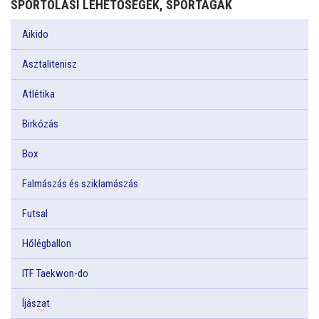
SPORTOLÁSI LEHETŐSÉGEK, SPORTÁGAK
Aikido
Asztalitenisz
Atlétika
Birkózás
Box
Falmászás és sziklamászás
Futsal
Hőlégballon
ITF Taekwon-do
Íjászat