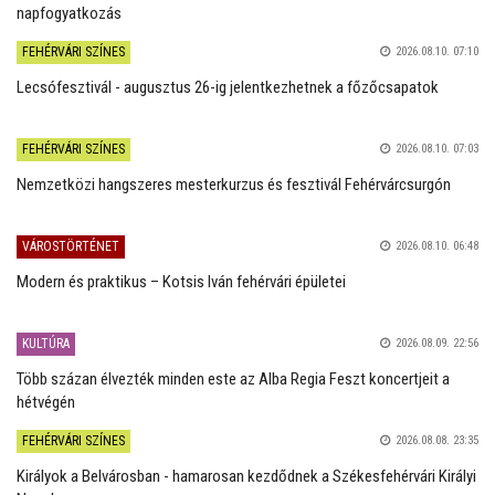
napfogyatkozás
FEHÉRVÁRI SZÍNES
2026.08.10. 07:10
Lecsófesztivál - augusztus 26-ig jelentkezhetnek a főzőcsapatok
FEHÉRVÁRI SZÍNES
2026.08.10. 07:03
Nemzetközi hangszeres mesterkurzus és fesztivál Fehérvárcsurgón
VÁROSTÖRTÉNET
2026.08.10. 06:48
Modern és praktikus – Kotsis Iván fehérvári épületei
KULTÚRA
2026.08.09. 22:56
Több százan élvezték minden este az Alba Regia Feszt koncertjeit a
hétvégén
FEHÉRVÁRI SZÍNES
2026.08.08. 23:35
Királyok a Belvárosban - hamarosan kezdődnek a Székesfehérvári Királyi