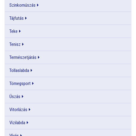
Szinkornúszás
Tájfutás
Teke
Tenisz
Természetjárás
Tollaslabda
Tömegsport
Úszás
Vitorlázás
Vizilabda
Vívás