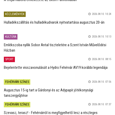
KÖZLEMÉNYEK
2026.08.10. 10:24
Hulladékszállítás és hulladékudvarok nyitvatartása augusztus 20-án
KULTÚRA
2026.08.10. 10:13
Emlékszoba nyílik Sobor Antal tiszteletére a Szent István Művelődési
Házban
SPORT
2026.08.10. 08:15
Bejelentette visszavonulását a Hydro Fehérvár AV19 korábbi legendája
FEHÉRVÁRI SZÍNES
2026.08.10. 07:56
Augusztus 15-ig tart a Gárdonyi és az Adypapír jótékonysági
tanszergyűjtése
FEHÉRVÁRI SZÍNES
2026.08.10. 07:37
Szevasz, terasz! - Fehérvárról is megfigyelhető lesz a részleges