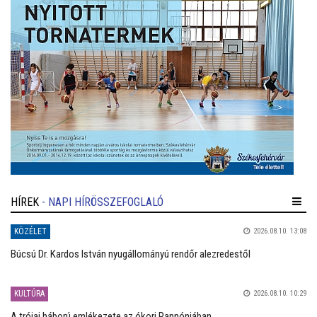
HÍREK
- NAPI HÍRÖSSZEFOGLALÓ
KÖZÉLET
2026.08.10. 13:08
Búcsú Dr. Kardos István nyugállományú rendőr alezredestől
KULTÚRA
2026.08.10. 10:29
A trójai háború emlékezete az ókori Pannóniában