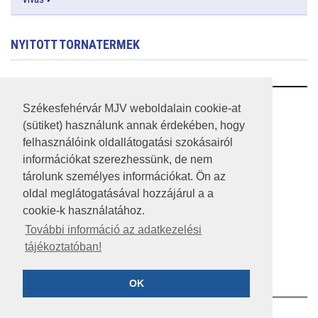
NYITOTT TORNATERMEK
RSS
Székesfehérvár MJV weboldalain cookie-at
(sütiket) használunk annak érdekében, hogy
A HONLAP 2017.03.31-I ÁLLAPOTA
felhasználóink oldallátogatási szokásairól
információkat szerezhessünk, de nem
JOGI NYILATKOZAT
tárolunk személyes információkat. Ön az
IMPRESSZUM
oldal meglátogatásával hozzájárul a a
cookie-k használatához.
MÉDIAAJÁNLAT
További információ az adatkezelési
tájékoztatóban!
KÖZÉRDEKŰ ADATOK
ADATVÉDELEM
OK
©2023 SZÉKESFEHÉRVÁR MEGYEI JOGÚ VÁROS