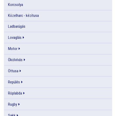
Korcsolya
Közelharc - kézitusa
Ladbarúgás
Lovaglás
Motor
Ökölvívás
Öttusa
Repülés
Röplabda
Rugby
Sakk