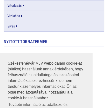
Vitorlázás
Vizilabda
Vívás
NYITOTT TORNATERMEK
RSS
Székesfehérvár MJV weboldalain cookie-at
(sütiket) használunk annak érdekében, hogy
A HONLAP 2017.03.31-I ÁLLAPOTA
felhasználóink oldallátogatási szokásairól
információkat szerezhessünk, de nem
JOGI NYILATKOZAT
tárolunk személyes információkat. Ön az
IMPRESSZUM
oldal meglátogatásával hozzájárul a a
cookie-k használatához.
MÉDIAAJÁNLAT
További információ az adatkezelési