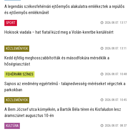
A legendás székesfehérvári ejtőernyős alakulatra emlékeztek a repülős
és ejtőernyős emlékműnél
SPORT
2026.08.07. 13:17
Hokisok viadala – hat fiatal küzd meg a Volán-keretbe kerülésért
KÖZLEMÉNYEK
2026.08.07. 13:11
Kedd éjfélig meghosszabbították és másodfokúra mérséklik a
hőségriasztást
FEHÉRVÁRI SZÍNES
2026.08.07. 10:48
Sajnos az eredmény egyértelmű - talajnedvesség-méréseket végeztek a
parkokban
KÖZLEMÉNYEK
2026.08.07. 10:45
A Bem József utca környékén, a Bartók Béla téren és Kisfaludon lesz
áramszünet augusztus 10-én
KULTÚRA
2026.08.07. 08:37