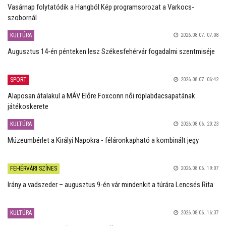
Vasárnap folytatódik a Hangból Kép programsorozat a Varkocs-
szobornál
KULTÚRA
2026.08.07. 07:08
Augusztus 14-én pénteken lesz Székesfehérvár fogadalmi szentmiséje
SPORT
2026.08.07. 06:42
Alaposan átalakul a MÁV Előre Foxconn női röplabdacsapatának
játékoskerete
KULTÚRA
2026.08.06. 20:23
Múzeumbérlet a Királyi Napokra - féláronkapható a kombinált jegy
FEHÉRVÁRI SZÍNES
2026.08.06. 19:07
Irány a vadszeder – augusztus 9-én vár mindenkit a túrára Lencsés Rita
KULTÚRA
2026.08.06. 16:37