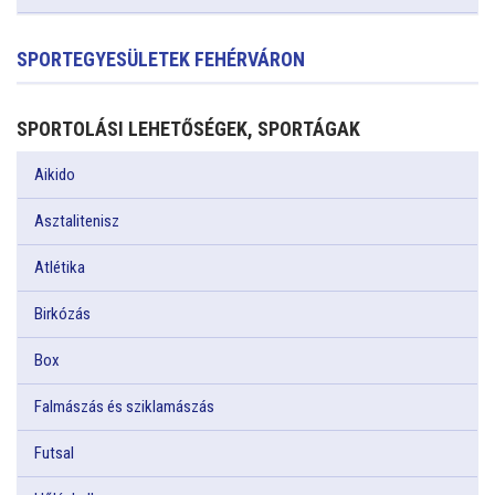
SPORTEGYESÜLETEK FEHÉRVÁRON
SPORTOLÁSI LEHETŐSÉGEK, SPORTÁGAK
Aikido
Asztalitenisz
Atlétika
Birkózás
Box
Falmászás és sziklamászás
Futsal