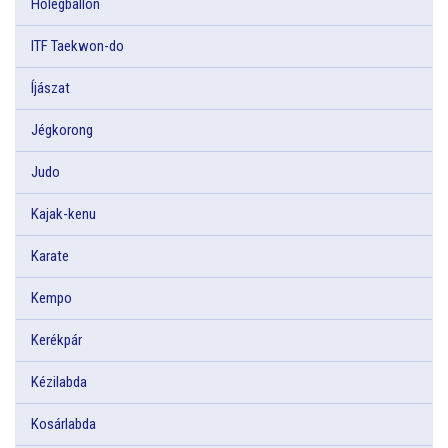
Hőlégballon
ITF Taekwon-do
Íjászat
Jégkorong
Judo
Kajak-kenu
Karate
Kempo
Kerékpár
Kézilabda
Kosárlabda