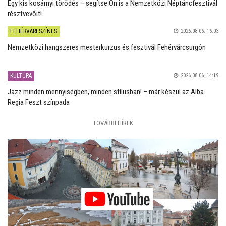
Egy kis kosárnyi törődés – segítse Ön is a Nemzetközi Néptáncfesztivál
résztvevőit!
FEHÉRVÁRI SZÍNES
2026.08.06. 16:03
Nemzetközi hangszeres mesterkurzus és fesztivál Fehérvárcsurgón
KULTÚRA
2026.08.06. 14:19
Jazz minden mennyiségben, minden stílusban! – már készül az Alba
Regia Feszt színpada
TOVÁBBI HÍREK