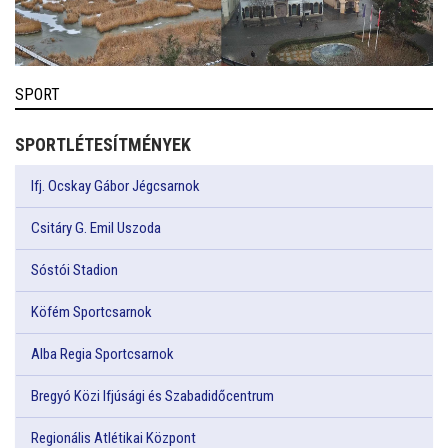
SPORT
SPORTLÉTESÍTMÉNYEK
Ifj. Ocskay Gábor Jégcsarnok
Csitáry G. Emil Uszoda
Sóstói Stadion
Köfém Sportcsarnok
Alba Regia Sportcsarnok
Bregyó Közi Ifjúsági és Szabadidőcentrum
Regionális Atlétikai Központ