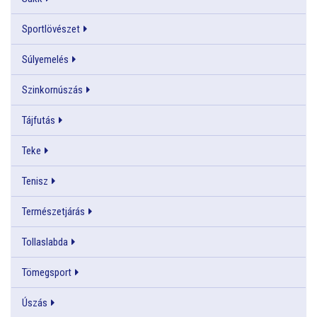
Sportlövészet
Súlyemelés
Szinkornúszás
Tájfutás
Teke
Tenisz
Természetjárás
Tollaslabda
Tömegsport
Úszás