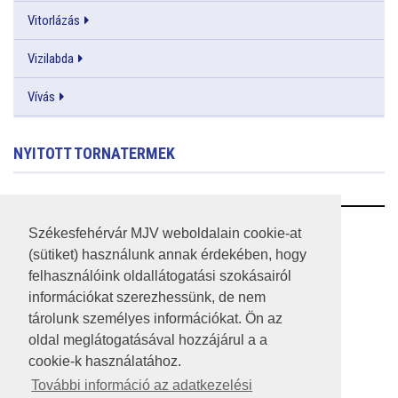
Vitorlázás
Vizilabda
Vívás
NYITOTT TORNATERMEK
RSS
Székesfehérvár MJV weboldalain cookie-at
(sütiket) használunk annak érdekében, hogy
A HONLAP 2017.03.31-I ÁLLAPOTA
felhasználóink oldallátogatási szokásairól
információkat szerezhessünk, de nem
JOGI NYILATKOZAT
tárolunk személyes információkat. Ön az
IMPRESSZUM
oldal meglátogatásával hozzájárul a a
cookie-k használatához.
MÉDIAAJÁNLAT
További információ az adatkezelési