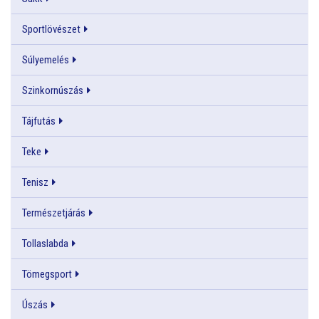
Sportlövészet
Súlyemelés
Szinkornúszás
Tájfutás
Teke
Tenisz
Természetjárás
Tollaslabda
Tömegsport
Úszás