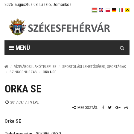
2026. augusztus 08. László, Domonkos
Keresés
MENÜ
VÍZIVÁROSI LAKÓTELEPI SE
SPORTOLÁSI LEHETŐSÉGEK, SPORTÁGAK
SZINKORNÚSZÁS
ORKA SE
ORKA SE
2017.03.17. |
9 ÉVE
MEGOSZTÁS:
Orka SE
Telefonszám:
30/986-0530