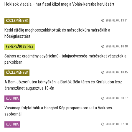
Hokisok viadala – hat fiatal küzd meg a Volán-keretbe kerülésért
KÖZLEMÉNYEK
2026.08.07. 13:11
Kedd éjfélig meghosszabbították és másodfokúra mérséklik a
hőségriasztást
FEHÉRVÁRI SZÍNES
2026.08.07. 10:48
Sajnos az eredmény egyértelmű - talajnedvesség-méréseket végeztek a
parkokban
KÖZLEMÉNYEK
2026.08.07. 10:45
A Bem József utca környékén, a Bartók Béla téren és Kisfaludon lesz
áramszünet augusztus 10-én
KULTÚRA
2026.08.07. 08:37
Vasárnap folytatódik a Hangból Kép programsorozat a Varkocs-
szobornál
KULTÚRA
2026.08.07. 07:08