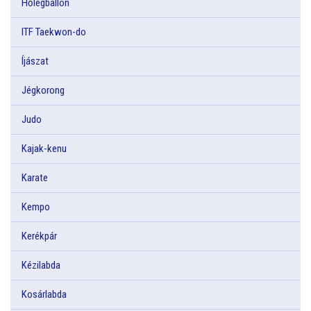
Hőlégballon
ITF Taekwon-do
Íjászat
Jégkorong
Judo
Kajak-kenu
Karate
Kempo
Kerékpár
Kézilabda
Kosárlabda