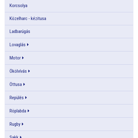
Korcsolya
Közelharc - kézitusa
Ladbarúgás
Lovaglás
Motor
Ökölvívás
Öttusa
Repülés
Röplabda
Rugby
Sakk