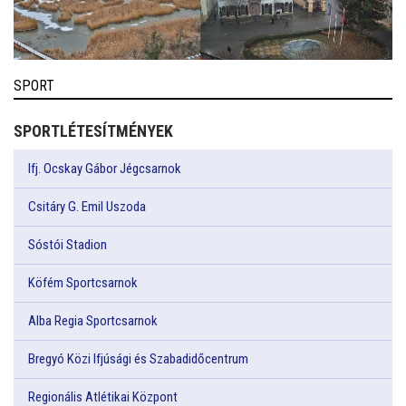
SPORT
SPORTLÉTESÍTMÉNYEK
Ifj. Ocskay Gábor Jégcsarnok
Csitáry G. Emil Uszoda
Sóstói Stadion
Köfém Sportcsarnok
Alba Regia Sportcsarnok
Bregyó Közi Ifjúsági és Szabadidőcentrum
Regionális Atlétikai Központ