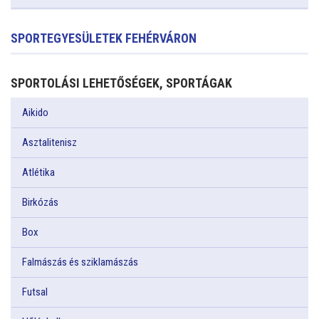
SPORTEGYESÜLETEK FEHÉRVÁRON
SPORTOLÁSI LEHETŐSÉGEK, SPORTÁGAK
Aikido
Asztalitenisz
Atlétika
Birkózás
Box
Falmászás és sziklamászás
Futsal