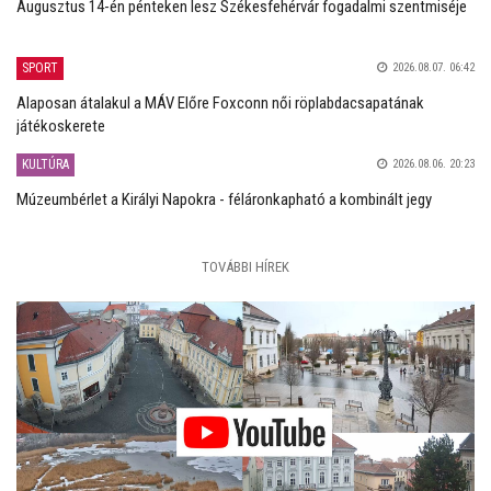
Augusztus 14-én pénteken lesz Székesfehérvár fogadalmi szentmiséje
SPORT
2026.08.07. 06:42
Alaposan átalakul a MÁV Előre Foxconn női röplabdacsapatának
játékoskerete
KULTÚRA
2026.08.06. 20:23
Múzeumbérlet a Királyi Napokra - féláronkapható a kombinált jegy
TOVÁBBI HÍREK