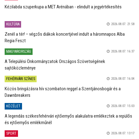
Kézilabda szuperkupa a MET Arénában - elindult a jegyértékesítés
KULTÚRA
2026.08.07. 21:58
Zenél a tér! – végzős diákok koncertjével indult a háromnapos Alba
Regia Feszt
MAGYARORSZÁG
2026.08.07. 16:37
A Települési Önkormányzatok Országos Szövetségének
sajtóközleménye
FEHÉRVÁRI SZÍNES
2026.08.07. 16:04
Közös bringázásra hív szombaton reggel a Szentjánosbogár és a
Dawnbreakers
KÖZÉLET
2026.08.07. 15:03
A legendás székesfehérvári ejtőernyős alakulatra emlékeztek a repülős
és ejtőernyős emlékműnél
SPORT
2026.08.07. 13:17