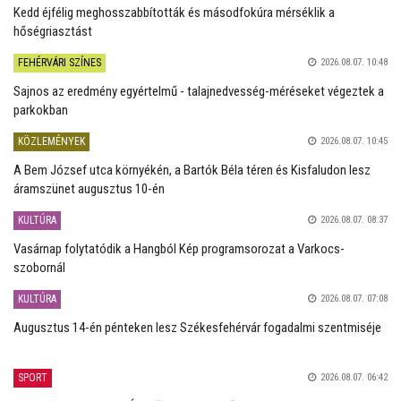
Kedd éjfélig meghosszabbították és másodfokúra mérséklik a
hőségriasztást
FEHÉRVÁRI SZÍNES
2026.08.07. 10:48
Sajnos az eredmény egyértelmű - talajnedvesség-méréseket végeztek a
parkokban
KÖZLEMÉNYEK
2026.08.07. 10:45
A Bem József utca környékén, a Bartók Béla téren és Kisfaludon lesz
áramszünet augusztus 10-én
KULTÚRA
2026.08.07. 08:37
Vasárnap folytatódik a Hangból Kép programsorozat a Varkocs-
szobornál
KULTÚRA
2026.08.07. 07:08
Augusztus 14-én pénteken lesz Székesfehérvár fogadalmi szentmiséje
SPORT
2026.08.07. 06:42