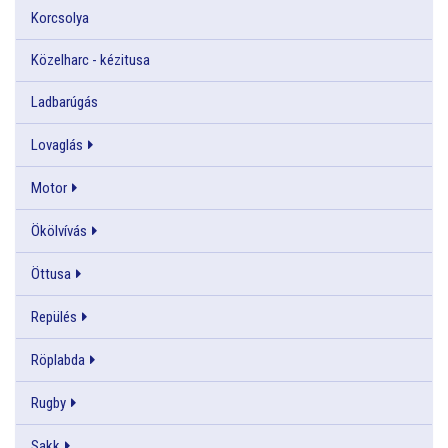
Korcsolya
Közelharc - kézitusa
Ladbarúgás
Lovaglás
Motor
Ökölvívás
Öttusa
Repülés
Röplabda
Rugby
Sakk