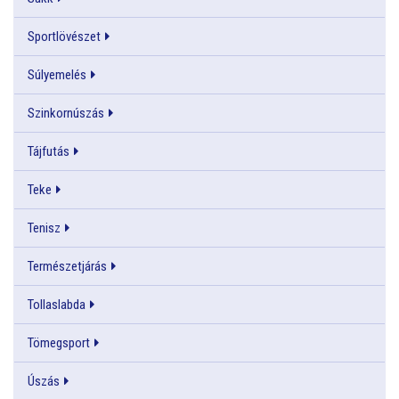
Sportlövészet
Súlyemelés
Szinkornúszás
Tájfutás
Teke
Tenisz
Természetjárás
Tollaslabda
Tömegsport
Úszás