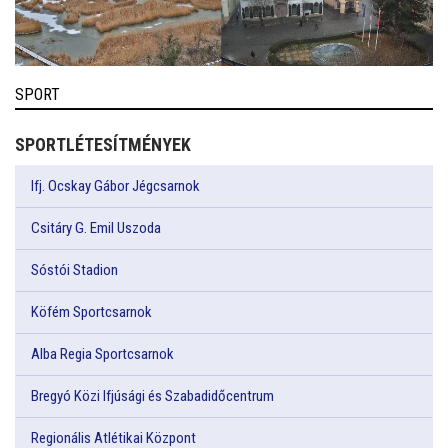
SPORT
SPORTLÉTESÍTMÉNYEK
Ifj. Ocskay Gábor Jégcsarnok
Csitáry G. Emil Uszoda
Sóstói Stadion
Köfém Sportcsarnok
Alba Regia Sportcsarnok
Bregyó Közi Ifjúsági és Szabadidőcentrum
Regionális Atlétikai Központ