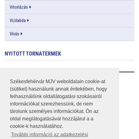
Vitorlázás
Vizilabda
Vívás
NYITOTT TORNATERMEK
RSS
Székesfehérvár MJV weboldalain cookie-at
(sütiket) használunk annak érdekében, hogy
A HONLAP 2017.03.31-I ÁLLAPOTA
felhasználóink oldallátogatási szokásairól
információkat szerezhessünk, de nem
JOGI NYILATKOZAT
tárolunk személyes információkat. Ön az
IMPRESSZUM
oldal meglátogatásával hozzájárul a a
cookie-k használatához.
MÉDIAAJÁNLAT
További információ az adatkezelési