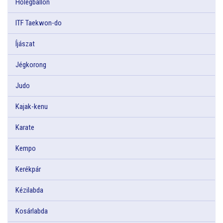
Hőlégballon
ITF Taekwon-do
Íjászat
Jégkorong
Judo
Kajak-kenu
Karate
Kempo
Kerékpár
Kézilabda
Kosárlabda