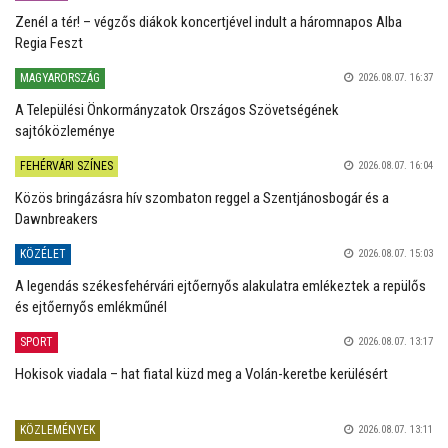
Zenél a tér! – végzős diákok koncertjével indult a háromnapos Alba
Regia Feszt
MAGYARORSZÁG
2026.08.07. 16:37
A Települési Önkormányzatok Országos Szövetségének
sajtóközleménye
FEHÉRVÁRI SZÍNES
2026.08.07. 16:04
Közös bringázásra hív szombaton reggel a Szentjánosbogár és a
Dawnbreakers
KÖZÉLET
2026.08.07. 15:03
A legendás székesfehérvári ejtőernyős alakulatra emlékeztek a repülős
és ejtőernyős emlékműnél
SPORT
2026.08.07. 13:17
Hokisok viadala – hat fiatal küzd meg a Volán-keretbe kerülésért
KÖZLEMÉNYEK
2026.08.07. 13:11