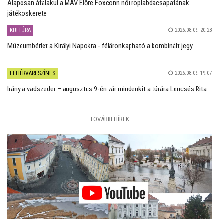
Alaposan átalakul a MÁV Előre Foxconn női röplabdacsapatának
játékoskerete
KULTÚRA
2026.08.06. 20:23
Múzeumbérlet a Királyi Napokra - féláronkapható a kombinált jegy
FEHÉRVÁRI SZÍNES
2026.08.06. 19:07
Irány a vadszeder – augusztus 9-én vár mindenkit a túrára Lencsés Rita
TOVÁBBI HÍREK