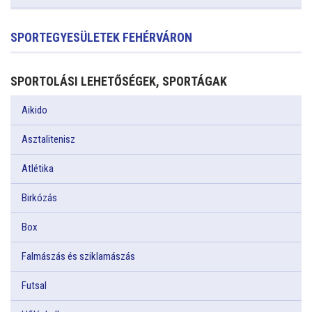
SPORTEGYESÜLETEK FEHÉRVÁRON
SPORTOLÁSI LEHETŐSÉGEK, SPORTÁGAK
Aikido
Asztalitenisz
Atlétika
Birkózás
Box
Falmászás és sziklamászás
Futsal