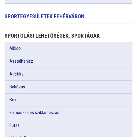
SPORTEGYESÜLETEK FEHÉRVÁRON
SPORTOLÁSI LEHETŐSÉGEK, SPORTÁGAK
Aikido
Asztalitenisz
Atlétika
Birkózás
Box
Falmászás és sziklamászás
Futsal