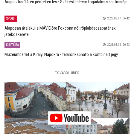
Augusztus 14-én pénteken lesz Székesfehérvár fogadalmi szentmiséje
SPORT
2026.08.07. 06:42
Alaposan átalakul a MÁV Előre Foxconn női röplabdacsapatának
játékoskerete
KULTÚRA
2026.08.06. 20:23
Múzeumbérlet a Királyi Napokra - féláronkapható a kombinált jegy
TOVÁBBI HÍREK