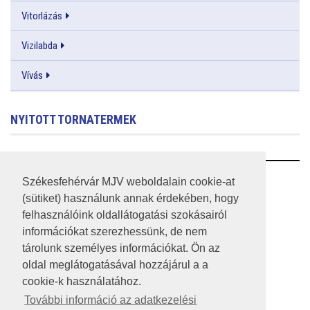
Vitorlázás
Vizilabda
Vívás
NYITOTT TORNATERMEK
RSS
Székesfehérvár MJV weboldalain cookie-at
(sütiket) használunk annak érdekében, hogy
A HONLAP 2017.03.31-I ÁLLAPOTA
felhasználóink oldallátogatási szokásairól
információkat szerezhessünk, de nem
JOGI NYILATKOZAT
tárolunk személyes információkat. Ön az
IMPRESSZUM
oldal meglátogatásával hozzájárul a a
cookie-k használatához.
MÉDIAAJÁNLAT
További információ az adatkezelési