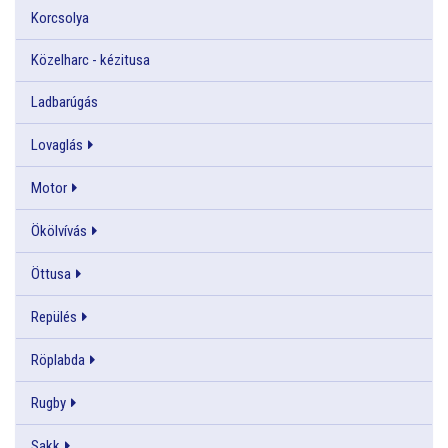
Korcsolya
Közelharc - kézitusa
Ladbarúgás
Lovaglás
Motor
Ökölvívás
Öttusa
Repülés
Röplabda
Rugby
Sakk