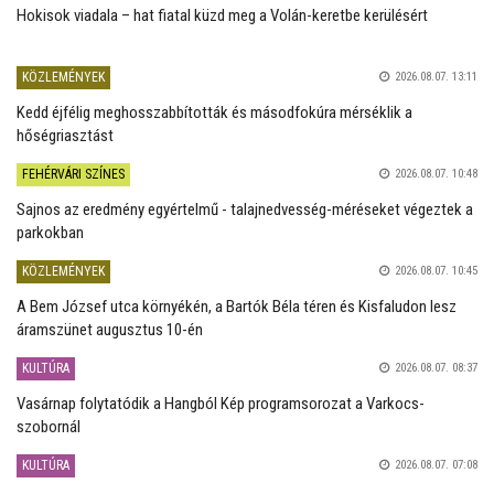
Hokisok viadala – hat fiatal küzd meg a Volán-keretbe kerülésért
KÖZLEMÉNYEK
2026.08.07. 13:11
Kedd éjfélig meghosszabbították és másodfokúra mérséklik a
hőségriasztást
FEHÉRVÁRI SZÍNES
2026.08.07. 10:48
Sajnos az eredmény egyértelmű - talajnedvesség-méréseket végeztek a
parkokban
KÖZLEMÉNYEK
2026.08.07. 10:45
A Bem József utca környékén, a Bartók Béla téren és Kisfaludon lesz
áramszünet augusztus 10-én
KULTÚRA
2026.08.07. 08:37
Vasárnap folytatódik a Hangból Kép programsorozat a Varkocs-
szobornál
KULTÚRA
2026.08.07. 07:08