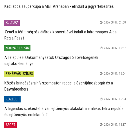
Kézilabda szuperkupa a MET Arénában - elindult a jegyértékesítés
KULTÚRA
2026.08.07. 21:58
Zenél a tér! – végzős diákok koncertjével indult a háromnapos Alba
Regia Feszt
MAGYARORSZÁG
2026.08.07. 16:37
A Települési Önkormányzatok Országos Szövetségének
sajtóközleménye
FEHÉRVÁRI SZÍNES
2026.08.07. 16:04
Közös bringázásra hív szombaton reggel a Szentjánosbogár és a
Dawnbreakers
KÖZÉLET
2026.08.07. 15:03
A legendás székesfehérvári ejtőernyős alakulatra emlékeztek a repülős
és ejtőernyős emlékműnél
SPORT
2026.08.07. 13:17