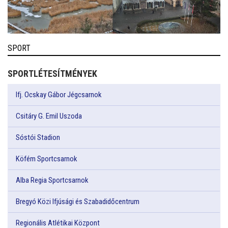
SPORT
SPORTLÉTESÍTMÉNYEK
Ifj. Ocskay Gábor Jégcsarnok
Csitáry G. Emil Uszoda
Sóstói Stadion
Köfém Sportcsarnok
Alba Regia Sportcsarnok
Bregyó Közi Ifjúsági és Szabadidőcentrum
Regionális Atlétikai Központ