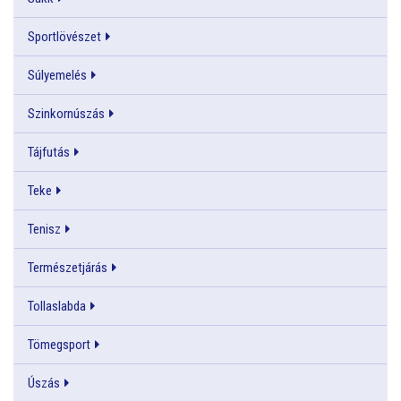
Sportlövészet
Súlyemelés
Szinkornúszás
Tájfutás
Teke
Tenisz
Természetjárás
Tollaslabda
Tömegsport
Úszás