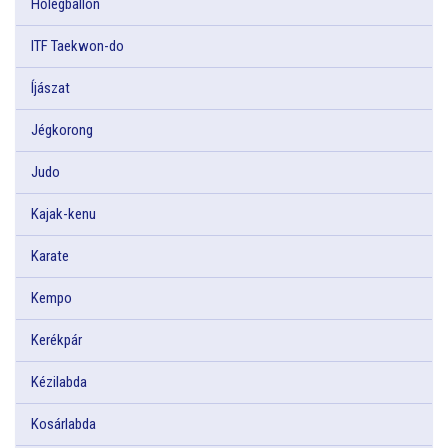
Hőlégballon
ITF Taekwon-do
Íjászat
Jégkorong
Judo
Kajak-kenu
Karate
Kempo
Kerékpár
Kézilabda
Kosárlabda