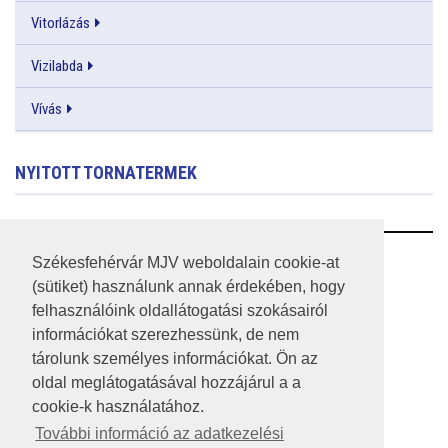
Vitorlázás
Vizilabda
Vívás
NYITOTT TORNATERMEK
RSS
Székesfehérvár MJV weboldalain cookie-at
(sütiket) használunk annak érdekében, hogy
A HONLAP 2017.03.31-I ÁLLAPOTA
felhasználóink oldallátogatási szokásairól
információkat szerezhessünk, de nem
JOGI NYILATKOZAT
tárolunk személyes információkat. Ön az
IMPRESSZUM
oldal meglátogatásával hozzájárul a a
cookie-k használatához.
MÉDIAAJÁNLAT
További információ az adatkezelési