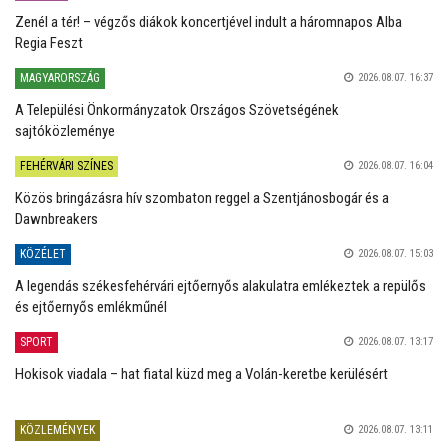
Zenél a tér! – végzős diákok koncertjével indult a háromnapos Alba
Regia Feszt
MAGYARORSZÁG
2026.08.07. 16:37
A Települési Önkormányzatok Országos Szövetségének
sajtóközleménye
FEHÉRVÁRI SZÍNES
2026.08.07. 16:04
Közös bringázásra hív szombaton reggel a Szentjánosbogár és a
Dawnbreakers
KÖZÉLET
2026.08.07. 15:03
A legendás székesfehérvári ejtőernyős alakulatra emlékeztek a repülős
és ejtőernyős emlékműnél
SPORT
2026.08.07. 13:17
Hokisok viadala – hat fiatal küzd meg a Volán-keretbe kerülésért
KÖZLEMÉNYEK
2026.08.07. 13:11