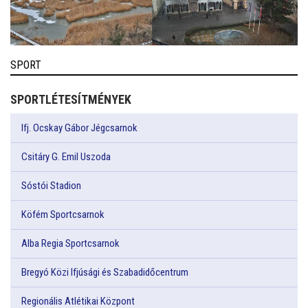
SPORT
SPORTLÉTESÍTMÉNYEK
Ifj. Ocskay Gábor Jégcsarnok
Csitáry G. Emil Uszoda
Sóstói Stadion
Köfém Sportcsarnok
Alba Regia Sportcsarnok
Bregyó Közi Ifjúsági és Szabadidőcentrum
Regionális Atlétikai Központ