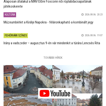
Alaposan átalakul a MÁV Előre Foxconn női röplabdacsapatának
játékoskerete
KULTÚRA
2026.08.06. 20:23
Múzeumbérlet a Királyi Napokra - féláronkapható a kombinált jegy
FEHÉRVÁRI SZÍNES
2026.08.06. 19:07
Irány a vadszeder – augusztus 9-én vár mindenkit a túrára Lencsés Rita
TOVÁBBI HÍREK