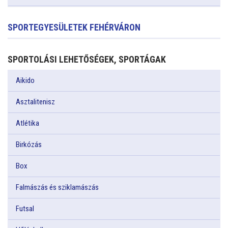
SPORTEGYESÜLETEK FEHÉRVÁRON
SPORTOLÁSI LEHETŐSÉGEK, SPORTÁGAK
Aikido
Asztalitenisz
Atlétika
Birkózás
Box
Falmászás és sziklamászás
Futsal