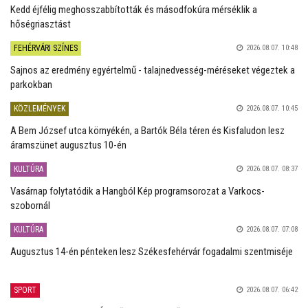
Kedd éjfélig meghosszabbították és másodfokúra mérséklik a
hőségriasztást
FEHÉRVÁRI SZÍNES
2026.08.07. 10:48
Sajnos az eredmény egyértelmű - talajnedvesség-méréseket végeztek a
parkokban
KÖZLEMÉNYEK
2026.08.07. 10:45
A Bem József utca környékén, a Bartók Béla téren és Kisfaludon lesz
áramszünet augusztus 10-én
KULTÚRA
2026.08.07. 08:37
Vasárnap folytatódik a Hangból Kép programsorozat a Varkocs-
szobornál
KULTÚRA
2026.08.07. 07:08
Augusztus 14-én pénteken lesz Székesfehérvár fogadalmi szentmiséje
SPORT
2026.08.07. 06:42