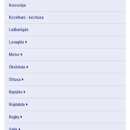
Korcsolya
Közelharc - kézitusa
Ladbarúgás
Lovaglás
Motor
Ökölvívás
Öttusa
Repülés
Röplabda
Rugby
Sakk