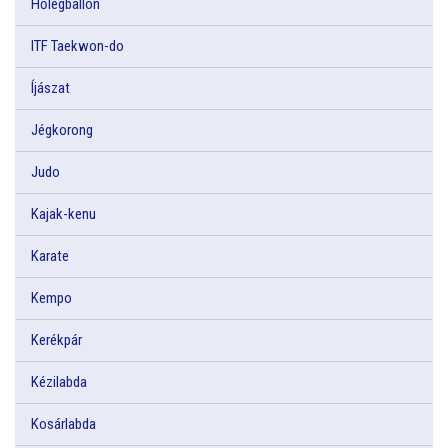
Hőlégballon
ITF Taekwon-do
Íjászat
Jégkorong
Judo
Kajak-kenu
Karate
Kempo
Kerékpár
Kézilabda
Kosárlabda