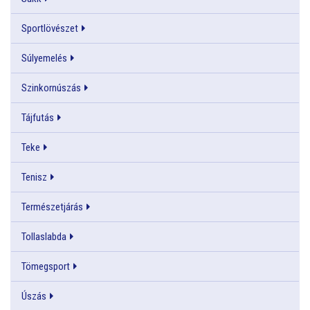
Sportlövészet
Súlyemelés
Szinkornúszás
Tájfutás
Teke
Tenisz
Természetjárás
Tollaslabda
Tömegsport
Úszás