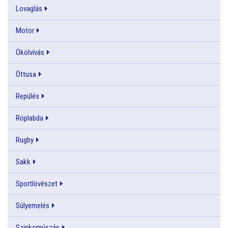
Lovaglás
Motor
Ökölvívás
Öttusa
Repülés
Röplabda
Rugby
Sakk
Sportlövészet
Súlyemelés
Szinkornúszás