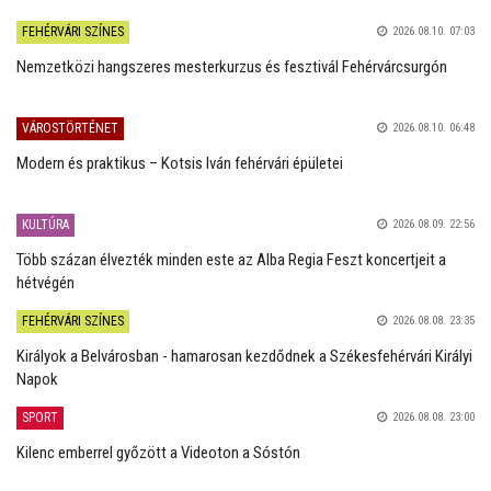
FEHÉRVÁRI SZÍNES
2026.08.10. 07:03
Nemzetközi hangszeres mesterkurzus és fesztivál Fehérvárcsurgón
VÁROSTÖRTÉNET
2026.08.10. 06:48
Modern és praktikus – Kotsis Iván fehérvári épületei
KULTÚRA
2026.08.09. 22:56
Több százan élvezték minden este az Alba Regia Feszt koncertjeit a
hétvégén
FEHÉRVÁRI SZÍNES
2026.08.08. 23:35
Királyok a Belvárosban - hamarosan kezdődnek a Székesfehérvári Királyi
Napok
SPORT
2026.08.08. 23:00
Kilenc emberrel győzött a Videoton a Sóstón