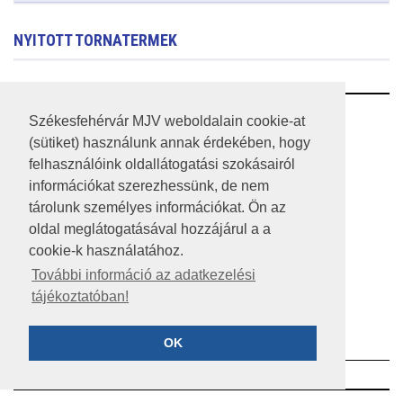
NYITOTT TORNATERMEK
RSS
Székesfehérvár MJV weboldalain cookie-at
(sütiket) használunk annak érdekében, hogy
A HONLAP 2017.03.31-I ÁLLAPOTA
felhasználóink oldallátogatási szokásairól
információkat szerezhessünk, de nem
JOGI NYILATKOZAT
tárolunk személyes információkat. Ön az
IMPRESSZUM
oldal meglátogatásával hozzájárul a a
cookie-k használatához.
MÉDIAAJÁNLAT
További információ az adatkezelési
tájékoztatóban!
KÖZÉRDEKŰ ADATOK
ADATVÉDELEM
OK
©2023 SZÉKESFEHÉRVÁR MEGYEI JOGÚ VÁROS