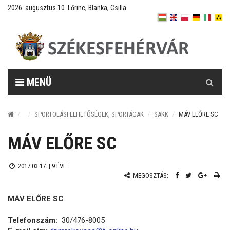
2026. augusztus 10. Lőrinc, Blanka, Csilla
Keresés
MENÜ
SPORTOLÁSI LEHETŐSÉGEK, SPORTÁGAK
SAKK
MÁV ELŐRE SC
MÁV ELŐRE SC
2017.03.17. |
9 ÉVE
MEGOSZTÁS:
MÁV ELŐRE SC
Telefonszám:
30/476-8005