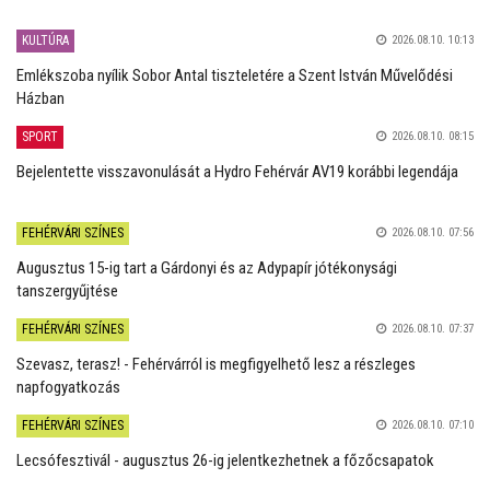
KULTÚRA
2026.08.10. 10:13
Emlékszoba nyílik Sobor Antal tiszteletére a Szent István Művelődési
Házban
SPORT
2026.08.10. 08:15
Bejelentette visszavonulását a Hydro Fehérvár AV19 korábbi legendája
FEHÉRVÁRI SZÍNES
2026.08.10. 07:56
Augusztus 15-ig tart a Gárdonyi és az Adypapír jótékonysági
tanszergyűjtése
FEHÉRVÁRI SZÍNES
2026.08.10. 07:37
Szevasz, terasz! - Fehérvárról is megfigyelhető lesz a részleges
napfogyatkozás
FEHÉRVÁRI SZÍNES
2026.08.10. 07:10
Lecsófesztivál - augusztus 26-ig jelentkezhetnek a főzőcsapatok