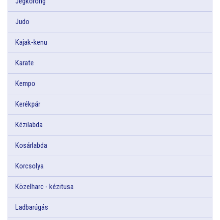
Jégkorong
Judo
Kajak-kenu
Karate
Kempo
Kerékpár
Kézilabda
Kosárlabda
Korcsolya
Közelharc - kézitusa
Ladbarúgás