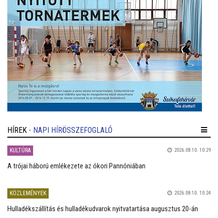
HÍREK
- NAPI HÍRÖSSZEFOGLALÓ
KULTÚRA
2026.08.10. 10:29
A trójai háború emlékezete az ókori Pannóniában
KÖZLEMÉNYEK
2026.08.10. 10:24
Hulladékszállítás és hulladékudvarok nyitvatartása augusztus 20-án