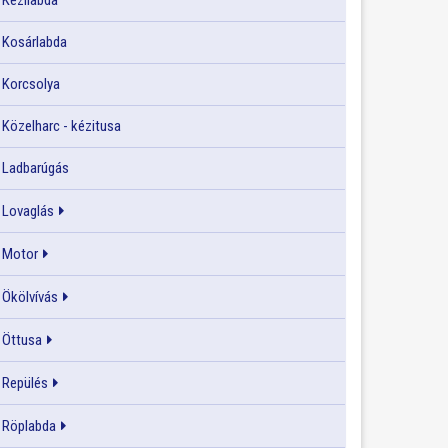
Kézilabda
Kosárlabda
Korcsolya
Közelharc - kézitusa
Ladbarúgás
Lovaglás
Motor
Ökölvívás
Öttusa
Repülés
Röplabda