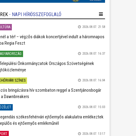
ÍREK
- NAPI HÍRÖSSZEFOGLALÓ
ULTÚRA
2026.08.07. 21:58
nél a tér! – végzős diákok koncertjével indult a háromnapos
ba Regia Feszt
AGYARORSZÁG
2026.08.07. 16:37
Települési Önkormányzatok Országos Szövetségének
jtóközleménye
EHÉRVÁRI SZÍNES
2026.08.07. 16:04
zös bringázásra hív szombaton reggel a Szentjánosbogár
 a Dawnbreakers
ÖZÉLET
2026.08.07. 15:03
legendás székesfehérvári ejtőernyős alakulatra emlékeztek
repülős és ejtőernyős emlékműnél
PORT
2026.08.07. 13:17