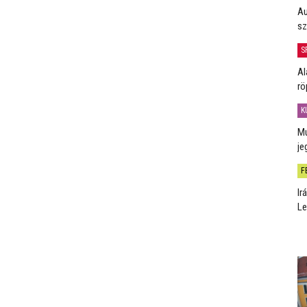
Au
sz
S
Al
rö
K
Mú
je
F
Ir
Le