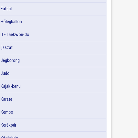
Futsal
Hőlégballon
ITF Taekwon-do
Íjászat
Jégkorong
Judo
Kajak-kenu
Karate
Kempo
Kerékpár