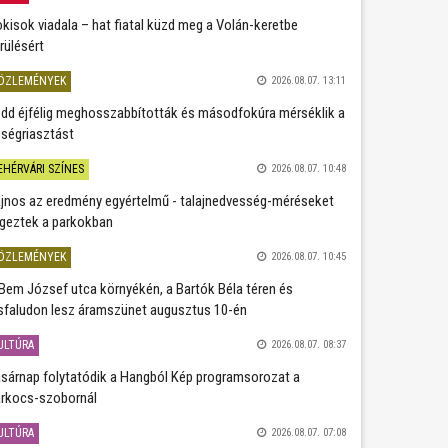
kisok viadala – hat fiatal küzd meg a Volán-keretbe
rülésért
ÖZLEMÉNYEK
2026.08.07. 13:11
dd éjfélig meghosszabbították és másodfokúra mérséklik a
ségriasztást
EHÉRVÁRI SZÍNES
2026.08.07. 10:48
jnos az eredmény egyértelmű - talajnedvesség-méréseket
geztek a parkokban
ÖZLEMÉNYEK
2026.08.07. 10:45
Bem József utca környékén, a Bartók Béla téren és
sfaludon lesz áramszünet augusztus 10-én
ULTÚRA
2026.08.07. 08:37
sárnap folytatódik a Hangból Kép programsorozat a
rkocs-szobornál
ULTÚRA
2026.08.07. 07:08