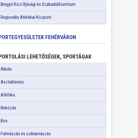
Bregyó Közi Ifjúsági és Szabadidőcentrum
Regionális Atlétikai Központ
PORTEGYESÜLETEK FEHÉRVÁRON
PORTOLÁSI LEHETŐSÉGEK, SPORTÁGAK
Aikido
Asztalitenisz
Atlétika
Birkózás
Box
Falmászás és sziklamászás