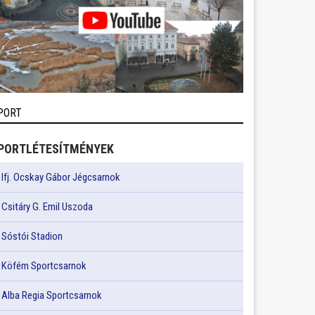
PORT
PORTLÉTESÍTMÉNYEK
Ifj. Ocskay Gábor Jégcsarnok
Csitáry G. Emil Uszoda
Sóstói Stadion
Köfém Sportcsarnok
Alba Regia Sportcsarnok