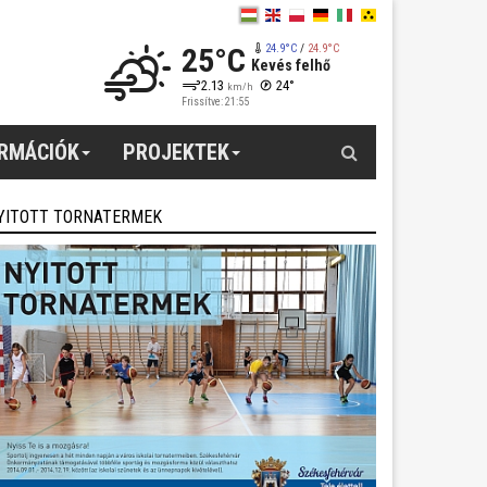
25°C
24.9°C
/
24.9°C
Kevés felhő
2.13
24°
km/h
Frissítve: 21:55
Keresés
ORMÁCIÓK
PROJEKTEK
YITOTT TORNATERMEK