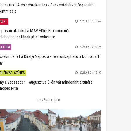
gusztus 14-én pénteken lesz Székesfehérvár fogadalmi
entmiséje
PORT
2026.08.07. 06:42
aposan átalakul a MÁV Előre Foxconn női
plabdacsapatának játékoskerete
ULTÚRA
2026.08.06. 20:23
zeumbérlet a Királyi Napokra - féláronkapható a kombinált
gy
EHÉRVÁRI SZÍNES
2026.08.06. 19:07
ány a vadszeder – augusztus 9-én vár mindenkit a túrára
ncsés Rita
TOVÁBBI HÍREK