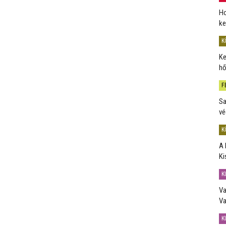
Ho
ke
K
Ke
hő
F
Sa
vé
K
A 
Ki
K
Va
Va
K