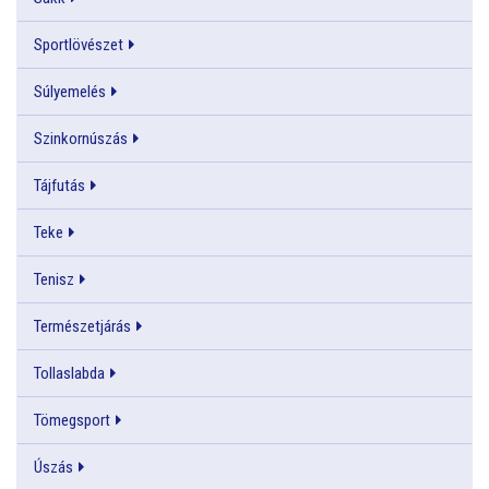
Sportlövészet
Súlyemelés
Szinkornúszás
Tájfutás
Teke
Tenisz
Természetjárás
Tollaslabda
Tömegsport
Úszás