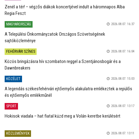
Zenél a tér! – végzős diákok koncertjével indult a háromnapos Alba
Regia Feszt
MAGYARORSZÁG
2026.08.07. 16:37
A Települési Önkormányzatok Országos Szövetségének
sajtóközleménye
FEHÉRVÁRI SZÍNES
2026.08.07. 16:04
Közös bringázásra hív szombaton reggel a Szentjánosbogár és a
Dawnbreakers
KÖZÉLET
2026.08.07. 15:03
A legendás székesfehérvári ejtőernyős alakulatra emlékeztek a repülős
és ejtőernyős emlékműnél
SPORT
2026.08.07. 13:17
Hokisok viadala – hat fiatal küzd meg a Volán-keretbe kerülésért
KÖZLEMÉNYEK
2026.08.07. 13:11