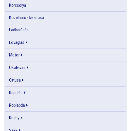
Korcsolya
Közelharc - kézitusa
Ladbarúgás
Lovaglás
Motor
Ökölvívás
Öttusa
Repülés
Röplabda
Rugby
Sakk