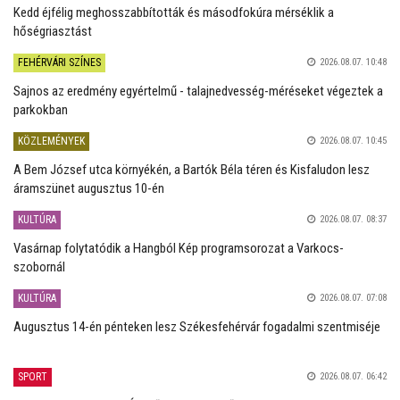
Kedd éjfélig meghosszabbították és másodfokúra mérséklik a
hőségriasztást
FEHÉRVÁRI SZÍNES
2026.08.07. 10:48
Sajnos az eredmény egyértelmű - talajnedvesség-méréseket végeztek a
parkokban
KÖZLEMÉNYEK
2026.08.07. 10:45
A Bem József utca környékén, a Bartók Béla téren és Kisfaludon lesz
áramszünet augusztus 10-én
KULTÚRA
2026.08.07. 08:37
Vasárnap folytatódik a Hangból Kép programsorozat a Varkocs-
szobornál
KULTÚRA
2026.08.07. 07:08
Augusztus 14-én pénteken lesz Székesfehérvár fogadalmi szentmiséje
SPORT
2026.08.07. 06:42