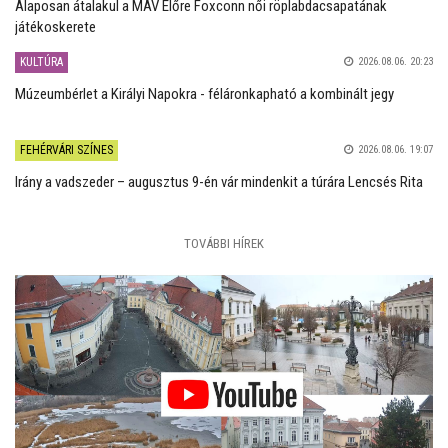
Alaposan átalakul a MÁV Előre Foxconn női röplabdacsapatának
játékoskerete
KULTÚRA
2026.08.06. 20:23
Múzeumbérlet a Királyi Napokra - féláronkapható a kombinált jegy
FEHÉRVÁRI SZÍNES
2026.08.06. 19:07
Irány a vadszeder – augusztus 9-én vár mindenkit a túrára Lencsés Rita
TOVÁBBI HÍREK