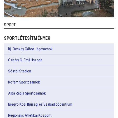
SPORT
SPORTLÉTESÍTMÉNYEK
Ifj. Ocskay Gábor Jégcsarnok
Csitáry G. Emil Uszoda
Sóstói Stadion
Köfém Sportcsarnok
Alba Regia Sportcsarnok
Bregyó Közi Ifjúsági és Szabadidőcentrum
Regionális Atlétikai Központ