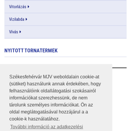
Vitorlázás
Vizilabda
Vívás
NYITOTT TORNATERMEK
RSS
Székesfehérvár MJV weboldalain cookie-at
(sütiket) használunk annak érdekében, hogy
A HONLAP 2017.03.31-I ÁLLAPOTA
felhasználóink oldallátogatási szokásairól
információkat szerezhessünk, de nem
JOGI NYILATKOZAT
tárolunk személyes információkat. Ön az
IMPRESSZUM
oldal meglátogatásával hozzájárul a a
cookie-k használatához.
MÉDIAAJÁNLAT
További információ az adatkezelési