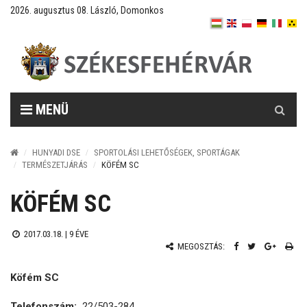
2026. augusztus 08. László, Domonkos
Keresés
MENÜ
HUNYADI DSE
SPORTOLÁSI LEHETŐSÉGEK, SPORTÁGAK
TERMÉSZETJÁRÁS
KÖFÉM SC
KÖFÉM SC
2017.03.18. |
9 ÉVE
MEGOSZTÁS:
Köfém SC
Telefonszám:
22/503-284