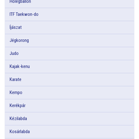
Hőlégballon
ITF Taekwon-do
Íjászat
Jégkorong
Judo
Kajak-kenu
Karate
Kempo
Kerékpár
Kézilabda
Kosárlabda