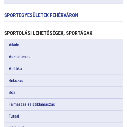
SPORTEGYESÜLETEK FEHÉRVÁRON
SPORTOLÁSI LEHETŐSÉGEK, SPORTÁGAK
Aikido
Asztalitenisz
Atlétika
Birkózás
Box
Falmászás és sziklamászás
Futsal