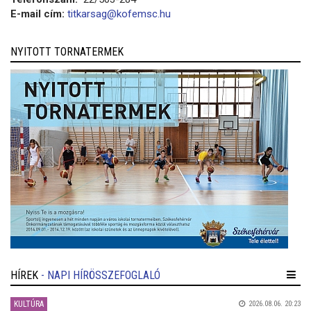
E-mail cím:
titkarsag@kofemsc.hu
NYITOTT TORNATERMEK
HÍREK
- NAPI HÍRÖSSZEFOGLALÓ
KULTÚRA
2026.08.06. 20:23