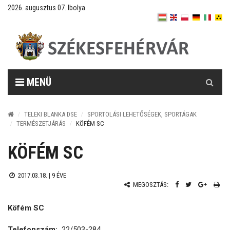
2026. augusztus 07. Ibolya
Keresés
MENÜ
TELEKI BLANKA DSE
SPORTOLÁSI LEHETŐSÉGEK, SPORTÁGAK
TERMÉSZETJÁRÁS
KÖFÉM SC
KÖFÉM SC
2017.03.18. |
9 ÉVE
MEGOSZTÁS:
Köfém SC
Telefonszám:
22/503-284