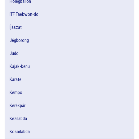
Hőlégballon
ITF Taekwon-do
Íjászat
Jégkorong
Judo
Kajak-kenu
Karate
Kempo
Kerékpár
Kézilabda
Kosárlabda