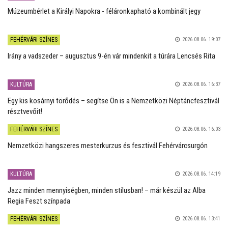
Múzeumbérlet a Királyi Napokra - féláronkapható a kombinált jegy
FEHÉRVÁRI SZÍNES
2026.08.06. 19:07
Irány a vadszeder – augusztus 9-én vár mindenkit a túrára Lencsés Rita
KULTÚRA
2026.08.06. 16:37
Egy kis kosárnyi törődés – segítse Ön is a Nemzetközi Néptáncfesztivál
résztvevőit!
FEHÉRVÁRI SZÍNES
2026.08.06. 16:03
Nemzetközi hangszeres mesterkurzus és fesztivál Fehérvárcsurgón
KULTÚRA
2026.08.06. 14:19
Jazz minden mennyiségben, minden stílusban! – már készül az Alba
Regia Feszt színpada
FEHÉRVÁRI SZÍNES
2026.08.06. 13:41