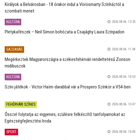
Királyok a Belvárosban - 18 órakor indul a Vörösmarty Színháztól a
szombati menet
KULTÚRA
2026.08.06. 13:35
Pletykafészek – Neil Simon bohózata a Csajághy Laura Színpadon
GAZDASÁG
2026.08.06. 11:04
Megérkeztek Magyarországra a székesfehérvári rendeltetésű Zonson
midibuszok
KULTÚRA
2026.08.06. 10:53
Színi játékok - Victor Haïm-darabbal vár a Prospero Színkör a V54-ben
FEHÉRVÁRI SZÍNES
2026.08.06. 10:47
Ősszel folytatja az ingyenes, szülésre felkészítő tanfolyamokat az
Egészségfejlesztési Iroda
SPORT
2026.08.06. 10:45