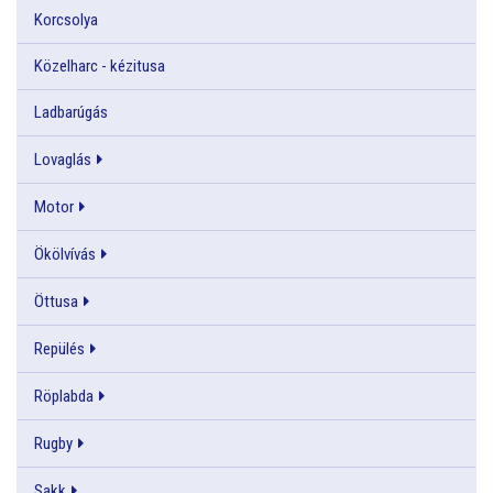
Korcsolya
Közelharc - kézitusa
Ladbarúgás
Lovaglás
Motor
Ökölvívás
Öttusa
Repülés
Röplabda
Rugby
Sakk