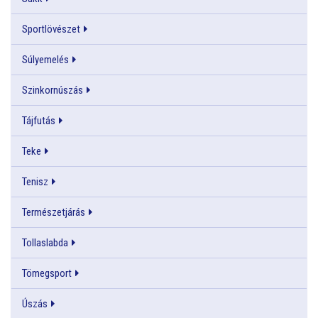
Sportlövészet
Súlyemelés
Szinkornúszás
Tájfutás
Teke
Tenisz
Természetjárás
Tollaslabda
Tömegsport
Úszás