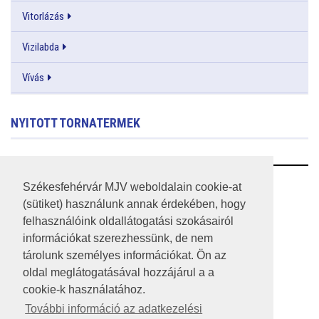
Vitorlázás
Vizilabda
Vívás
NYITOTT TORNATERMEK
RSS
Székesfehérvár MJV weboldalain cookie-at
(sütiket) használunk annak érdekében, hogy
A HONLAP 2017.03.31-I ÁLLAPOTA
felhasználóink oldallátogatási szokásairól
információkat szerezhessünk, de nem
JOGI NYILATKOZAT
tárolunk személyes információkat. Ön az
IMPRESSZUM
oldal meglátogatásával hozzájárul a a
cookie-k használatához.
MÉDIAAJÁNLAT
További információ az adatkezelési