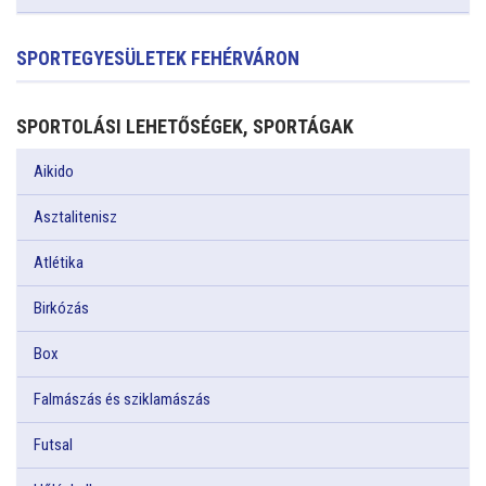
SPORTEGYESÜLETEK FEHÉRVÁRON
SPORTOLÁSI LEHETŐSÉGEK, SPORTÁGAK
Aikido
Asztalitenisz
Atlétika
Birkózás
Box
Falmászás és sziklamászás
Futsal