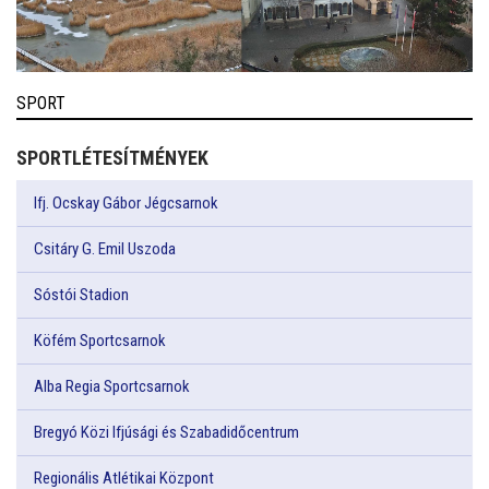
SPORT
SPORTLÉTESÍTMÉNYEK
Ifj. Ocskay Gábor Jégcsarnok
Csitáry G. Emil Uszoda
Sóstói Stadion
Köfém Sportcsarnok
Alba Regia Sportcsarnok
Bregyó Közi Ifjúsági és Szabadidőcentrum
Regionális Atlétikai Központ