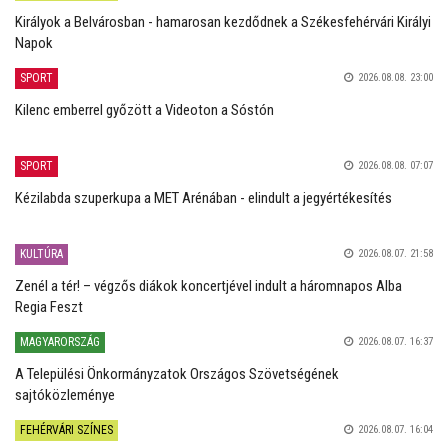
Királyok a Belvárosban - hamarosan kezdődnek a Székesfehérvári Királyi
Napok
SPORT
2026.08.08. 23:00
Kilenc emberrel győzött a Videoton a Sóstón
SPORT
2026.08.08. 07:07
Kézilabda szuperkupa a MET Arénában - elindult a jegyértékesítés
KULTÚRA
2026.08.07. 21:58
Zenél a tér! – végzős diákok koncertjével indult a háromnapos Alba
Regia Feszt
MAGYARORSZÁG
2026.08.07. 16:37
A Települési Önkormányzatok Országos Szövetségének
sajtóközleménye
FEHÉRVÁRI SZÍNES
2026.08.07. 16:04