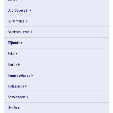
Sportlövészet
Súlyemelés
Szinkornúszás
Tájfutás
Teke
Tenisz
Természetjárás
Tollaslabda
Tömegsport
Úszás