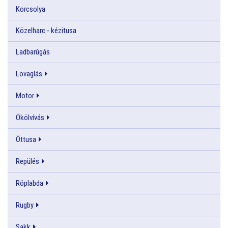
Korcsolya
Közelharc - kézitusa
Ladbarúgás
Lovaglás
Motor
Ökölvívás
Öttusa
Repülés
Röplabda
Rugby
Sakk