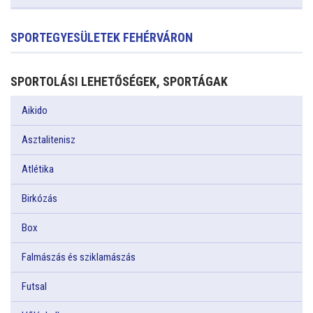
SPORTEGYESÜLETEK FEHÉRVÁRON
SPORTOLÁSI LEHETŐSÉGEK, SPORTÁGAK
Aikido
Asztalitenisz
Atlétika
Birkózás
Box
Falmászás és sziklamászás
Futsal