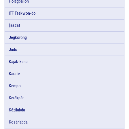
Hőlégballon
ITF Taekwon-do
Íjászat
Jégkorong
Judo
Kajak-kenu
Karate
Kempo
Kerékpár
Kézilabda
Kosárlabda