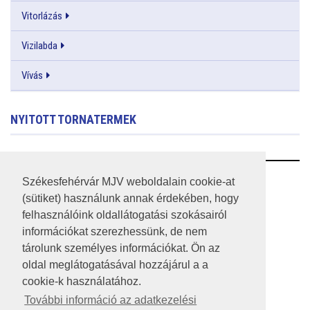
Vitorlázás
Vizilabda
Vívás
NYITOTT TORNATERMEK
RSS
Székesfehérvár MJV weboldalain cookie-at
(sütiket) használunk annak érdekében, hogy
A HONLAP 2017.03.31-I ÁLLAPOTA
felhasználóink oldallátogatási szokásairól
információkat szerezhessünk, de nem
JOGI NYILATKOZAT
tárolunk személyes információkat. Ön az
IMPRESSZUM
oldal meglátogatásával hozzájárul a a
cookie-k használatához.
MÉDIAAJÁNLAT
További információ az adatkezelési