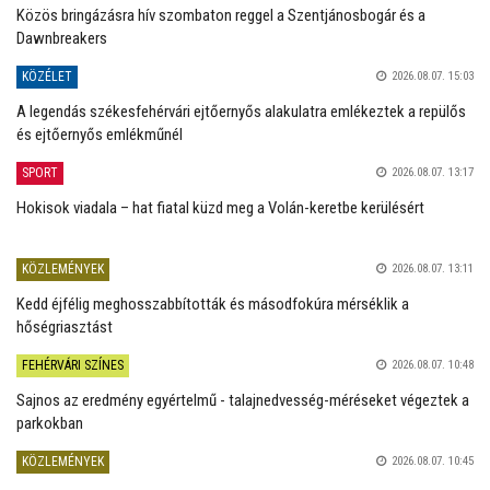
Közös bringázásra hív szombaton reggel a Szentjánosbogár és a
Dawnbreakers
KÖZÉLET
2026.08.07. 15:03
A legendás székesfehérvári ejtőernyős alakulatra emlékeztek a repülős
és ejtőernyős emlékműnél
SPORT
2026.08.07. 13:17
Hokisok viadala – hat fiatal küzd meg a Volán-keretbe kerülésért
KÖZLEMÉNYEK
2026.08.07. 13:11
Kedd éjfélig meghosszabbították és másodfokúra mérséklik a
hőségriasztást
FEHÉRVÁRI SZÍNES
2026.08.07. 10:48
Sajnos az eredmény egyértelmű - talajnedvesség-méréseket végeztek a
parkokban
KÖZLEMÉNYEK
2026.08.07. 10:45