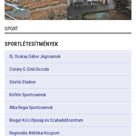
SPORT
SPORTLÉTESÍTMÉNYEK
Ifj. Ocskay Gábor Jégcsarnok
Csitáry G. Emil Uszoda
Sóstói Stadion
Köfém Sportcsarnok
Alba Regia Sportcsarnok
Bregyó Közi Ifjúsági és Szabadidőcentrum
Regionális Atlétikai Központ