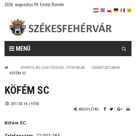
2026. augusztus 09. Emőd, Román
Keresés
MENÜ
SPORTOLÁSI LEHETŐSÉGEK, SPORTÁGAK
TERMÉSZETJÁRÁS
KÖFÉM SC
KÖFÉM SC
2017.03.18. |
9 ÉVE
MEGOSZTÁS:
Köfém SC
Telefonszám:
22/503-284