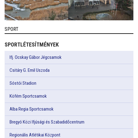
SPORT
SPORTLÉTESÍTMÉNYEK
Ifj. Ocskay Gábor Jégcsarnok
Csitáry G. Emil Uszoda
Sóstói Stadion
Köfém Sportcsarnok
Alba Regia Sportcsarnok
Bregyó Közi Ifjúsági és Szabadidőcentrum
Regionális Atlétikai Központ