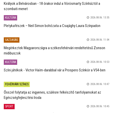
Királyok a Belvárosban - 18 órakor indul a Vörösmarty Színháztól a
szombati menet
KULTÚRA
2026.08.06. 13:35
Pletykafészek – Neil Simon bohózata a Csajághy Laura Színpadon
GAZDASÁG
2026.08.06. 11:04
Megérkeztek Magyarországra a székesfehérvári rendeltetésű Zonson
midibuszok
KULTÚRA
2026.08.06. 10:53
Színi játékok - Victor Haïm-darabbal vár a Prospero Színkör a V54-ben
FEHÉRVÁRI SZÍNES
2026.08.06. 10:47
Ősszel folytatja az ingyenes, szülésre felkészítő tanfolyamokat az
Egészségfejlesztési Iroda
SPORT
2026.08.06. 10:45