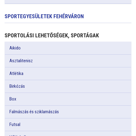
SPORTEGYESÜLETEK FEHÉRVÁRON
SPORTOLÁSI LEHETŐSÉGEK, SPORTÁGAK
Aikido
Asztalitenisz
Atlétika
Birkózás
Box
Falmászás és sziklamászás
Futsal