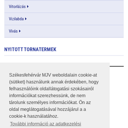
Vitorlázás
Vizilabda
Vívás
NYITOTT TORNATERMEK
RSS
Székesfehérvár MJV weboldalain cookie-at
(sütiket) használunk annak érdekében, hogy
A HONLAP 2017.03.31-I ÁLLAPOTA
felhasználóink oldallátogatási szokásairól
információkat szerezhessünk, de nem
JOGI NYILATKOZAT
tárolunk személyes információkat. Ön az
IMPRESSZUM
oldal meglátogatásával hozzájárul a a
cookie-k használatához.
MÉDIAAJÁNLAT
További információ az adatkezelési