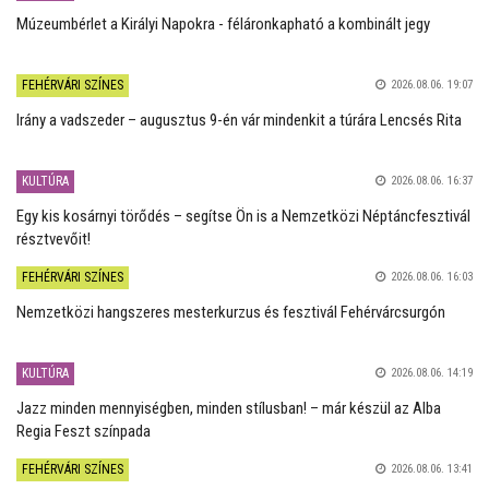
Múzeumbérlet a Királyi Napokra - féláronkapható a kombinált jegy
FEHÉRVÁRI SZÍNES
2026.08.06. 19:07
Irány a vadszeder – augusztus 9-én vár mindenkit a túrára Lencsés Rita
KULTÚRA
2026.08.06. 16:37
Egy kis kosárnyi törődés – segítse Ön is a Nemzetközi Néptáncfesztivál
résztvevőit!
FEHÉRVÁRI SZÍNES
2026.08.06. 16:03
Nemzetközi hangszeres mesterkurzus és fesztivál Fehérvárcsurgón
KULTÚRA
2026.08.06. 14:19
Jazz minden mennyiségben, minden stílusban! – már készül az Alba
Regia Feszt színpada
FEHÉRVÁRI SZÍNES
2026.08.06. 13:41