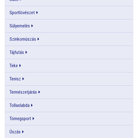
Sportlövészet
Súlyemelés
Szinkornúszás
Tájfutás
Teke
Tenisz
Természetjárás
Tollaslabda
Tömegsport
Úszás