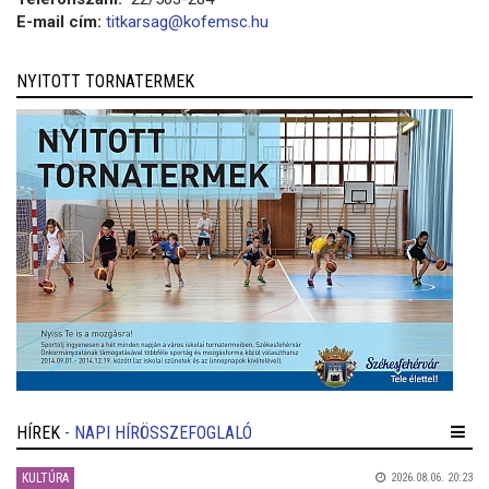
E-mail cím:
titkarsag@kofemsc.hu
NYITOTT TORNATERMEK
HÍREK
- NAPI HÍRÖSSZEFOGLALÓ
KULTÚRA
2026.08.06. 20:23