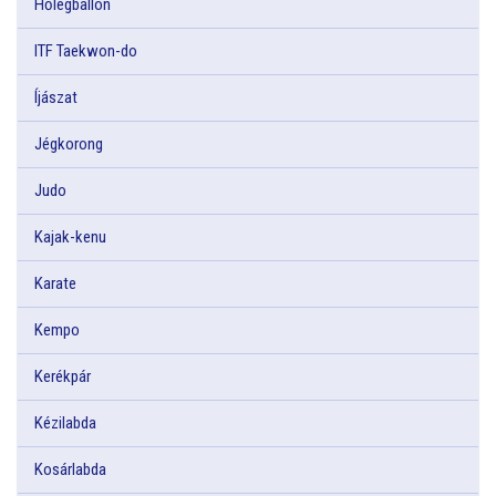
Hőlégballon
ITF Taekwon-do
Íjászat
Jégkorong
Judo
Kajak-kenu
Karate
Kempo
Kerékpár
Kézilabda
Kosárlabda