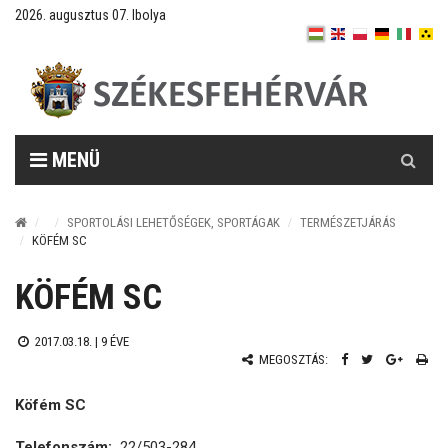
2026. augusztus 07. Ibolya
Keresés
MENÜ
SPORTOLÁSI LEHETŐSÉGEK, SPORTÁGAK
TERMÉSZETJÁRÁS
KÖFÉM SC
KÖFÉM SC
2017.03.18. |
9 ÉVE
MEGOSZTÁS:
Köfém SC
Telefonszám:
22/503-284