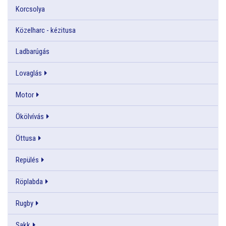
Korcsolya
Közelharc - kézitusa
Ladbarúgás
Lovaglás
Motor
Ökölvívás
Öttusa
Repülés
Röplabda
Rugby
Sakk