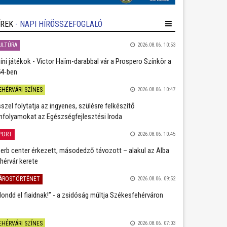
ÍREK
- NAPI HÍRÖSSZEFOGLALÓ
ULTÚRA
2026.08.06. 10:53
íni játékok - Victor Haïm-darabbal vár a Prospero Színkör a
4-ben
EHÉRVÁRI SZÍNES
2026.08.06. 10:47
szel folytatja az ingyenes, szülésre felkészítő
nfolyamokat az Egészségfejlesztési Iroda
PORT
2026.08.06. 10:45
erb center érkezett, másodedző távozott – alakul az Alba
hérvár kerete
ÁROSTÖRTÉNET
2026.08.06. 09:52
ondd el fiaidnak!” - a zsidóság múltja Székesfehérváron
EHÉRVÁRI SZÍNES
2026.08.06. 07:03