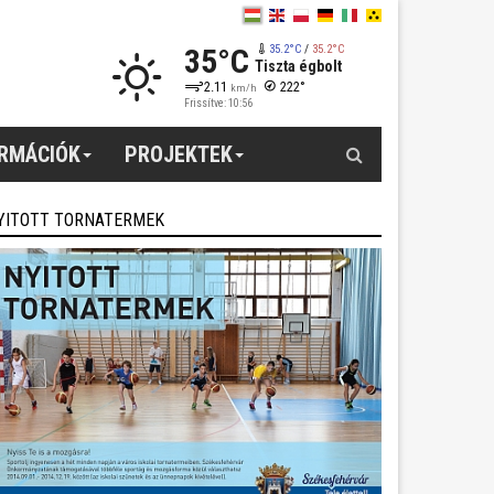
35°C
35.2°C
/
35.2°C
Tiszta égbolt
2.11
222°
km/h
Frissítve: 10:56
Keresés
ORMÁCIÓK
PROJEKTEK
YITOTT TORNATERMEK