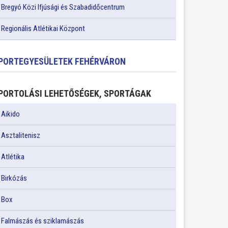
Bregyó Közi Ifjúsági és Szabadidőcentrum
Regionális Atlétikai Központ
PORTEGYESÜLETEK FEHÉRVÁRON
PORTOLÁSI LEHETŐSÉGEK, SPORTÁGAK
Aikido
Asztalitenisz
Atlétika
Birkózás
Box
Falmászás és sziklamászás