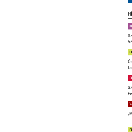
H
K
Sz
V5
F
Ős
ta
S
Sz
Fe
V
„M
F