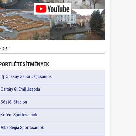
PORT
PORTLÉTESÍTMÉNYEK
Ifj. Ocskay Gábor Jégcsarnok
Csitáry G. Emil Uszoda
Sóstói Stadion
Köfém Sportcsarnok
Alba Regia Sportcsarnok