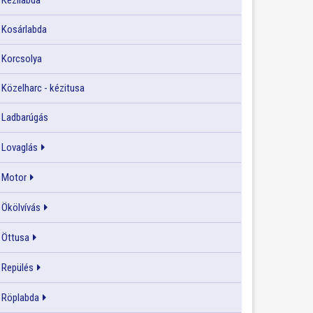
Kézilabda
Kosárlabda
Korcsolya
Közelharc - kézitusa
Ladbarúgás
Lovaglás
Motor
Ökölvívás
Öttusa
Repülés
Röplabda