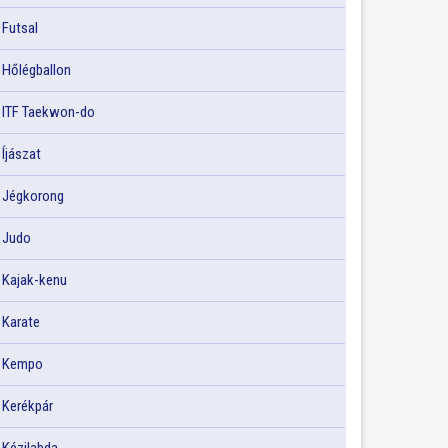
Futsal
Hőlégballon
ITF Taekwon-do
Íjászat
Jégkorong
Judo
Kajak-kenu
Karate
Kempo
Kerékpár