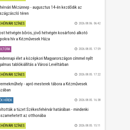
hérvári Mézünnep - augusztus 14-én kezdődik az
szágzászló téren
EHÉRVÁRI SZÍNES
2026.08.06. 06:42
st hétvégén bőrös, jövő hétvégén kosárfonó alkotó
pokra hív a Kézművesek Háza
ULTÚRA
2026.08.05. 17:59
ndennapi élet a középkori Magyarországon címmel nyílt
galmas tablókiállítás a Városi Levéltárban
EHÉRVÁRI SZÍNES
2026.08.05. 17:22
ermekműhely - apró mesterek tábora a Kézművesek
ázában
ÉK HÍREK
2026.08.05. 16:38
oltották a tüzet Székesfehérvár határában - mindenki
sszamehetett az otthonába
EHÉRVÁRI SZÍNES
2026.08.05. 15:11