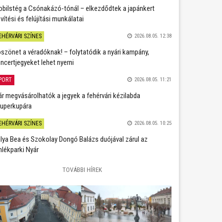
bilstég a Csónakázó-tónál – elkezdődtek a japánkert
vítési és felújítási munkálatai
EHÉRVÁRI SZÍNES
2026.08.05. 12:38
szönet a véradóknak! – folytatódik a nyári kampány,
ncertjegyeket lehet nyerni
PORT
2026.08.05. 11:21
r megvásárolhatók a jegyek a fehérvári kézilabda
uperkupára
EHÉRVÁRI SZÍNES
2026.08.05. 10:25
lya Bea és Szokolay Dongó Balázs duójával zárul az
lékparki Nyár
TOVÁBBI HÍREK