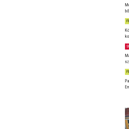
Mo
bő
F
Kö
ko
S
Má
sz
F
Pa
Em