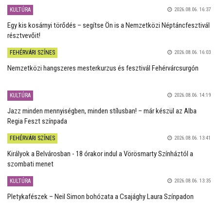
KULTÚRA
2026.08.06. 16:37
Egy kis kosárnyi törődés – segítse Ön is a Nemzetközi Néptáncfesztivál
résztvevőit!
FEHÉRVÁRI SZÍNES
2026.08.06. 16:03
Nemzetközi hangszeres mesterkurzus és fesztivál Fehérvárcsurgón
KULTÚRA
2026.08.06. 14:19
Jazz minden mennyiségben, minden stílusban! – már készül az Alba
Regia Feszt színpada
FEHÉRVÁRI SZÍNES
2026.08.06. 13:41
Királyok a Belvárosban - 18 órakor indul a Vörösmarty Színháztól a
szombati menet
KULTÚRA
2026.08.06. 13:35
Pletykafészek – Neil Simon bohózata a Csajághy Laura Színpadon