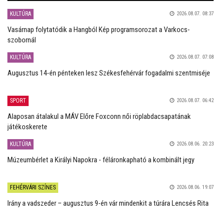
KULTÚRA
2026.08.07. 08:37
Vasárnap folytatódik a Hangból Kép programsorozat a Varkocs-
szobornál
KULTÚRA
2026.08.07. 07:08
Augusztus 14-én pénteken lesz Székesfehérvár fogadalmi szentmiséje
SPORT
2026.08.07. 06:42
Alaposan átalakul a MÁV Előre Foxconn női röplabdacsapatának
játékoskerete
KULTÚRA
2026.08.06. 20:23
Múzeumbérlet a Királyi Napokra - féláronkapható a kombinált jegy
FEHÉRVÁRI SZÍNES
2026.08.06. 19:07
Irány a vadszeder – augusztus 9-én vár mindenkit a túrára Lencsés Rita