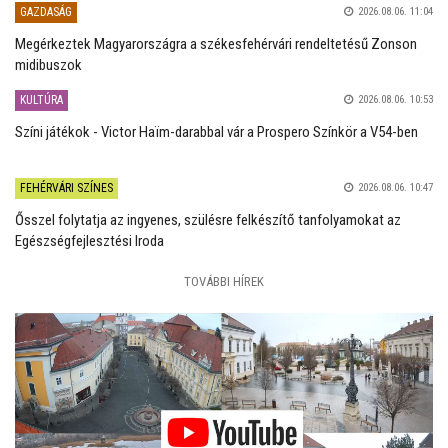
GAZDASÁG
2026.08.06. 11:04
Megérkeztek Magyarországra a székesfehérvári rendeltetésű Zonson
midibuszok
KULTÚRA
2026.08.06. 10:53
Színi játékok - Victor Haïm-darabbal vár a Prospero Színkör a V54-ben
FEHÉRVÁRI SZÍNES
2026.08.06. 10:47
Ősszel folytatja az ingyenes, szülésre felkészítő tanfolyamokat az
Egészségfejlesztési Iroda
TOVÁBBI HÍREK