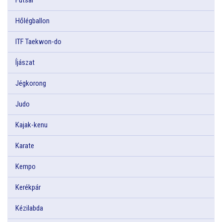
Hőlégballon
ITF Taekwon-do
Íjászat
Jégkorong
Judo
Kajak-kenu
Karate
Kempo
Kerékpár
Kézilabda