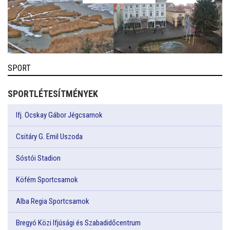
SPORT
SPORTLÉTESÍTMÉNYEK
Ifj. Ocskay Gábor Jégcsarnok
Csitáry G. Emil Uszoda
Sóstói Stadion
Köfém Sportcsarnok
Alba Regia Sportcsarnok
Bregyó Közi Ifjúsági és Szabadidőcentrum