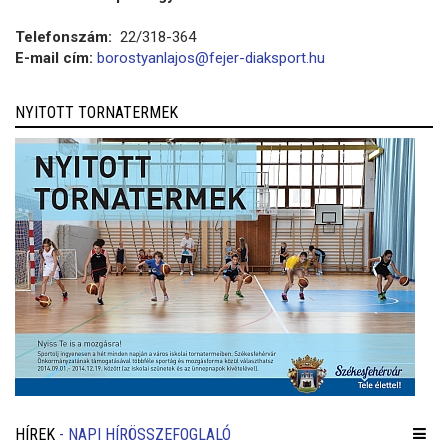
Telefonszám:
22/318-364
E-mail cím:
borostyanlajos@fejer-diaksport.hu
NYITOTT TORNATERMEK
HÍREK
- NAPI HÍRÖSSZEFOGLALÓ