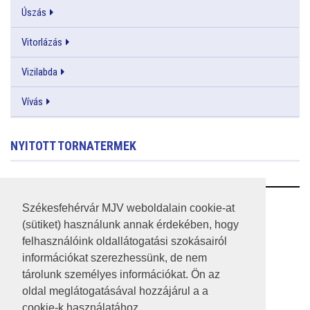
Úszás
Vitorlázás
Vizilabda
Vívás
NYITOTT TORNATERMEK
RSS
Székesfehérvár MJV weboldalain cookie-at
(sütiket) használunk annak érdekében, hogy
A HONLAP 2017.03.31-I ÁLLAPOTA
felhasználóink oldallátogatási szokásairól
információkat szerezhessünk, de nem
JOGI NYILATKOZAT
tárolunk személyes információkat. Ön az
IMPRESSZUM
oldal meglátogatásával hozzájárul a a
cookie-k használatához.