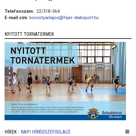
Telefonszám:
22/318-364
E-mail cím:
borostyanlajos@fejer-diaksport.hu
NYITOTT TORNATERMEK
HÍREK
- NAPI HÍRÖSSZEFOGLALÓ