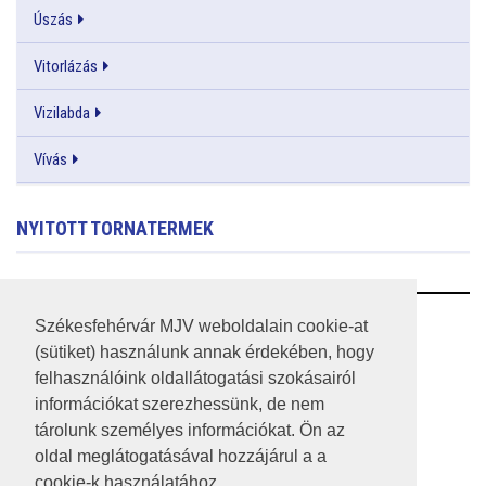
Úszás
Vitorlázás
Vizilabda
Vívás
NYITOTT TORNATERMEK
RSS
Székesfehérvár MJV weboldalain cookie-at
(sütiket) használunk annak érdekében, hogy
A HONLAP 2017.03.31-I ÁLLAPOTA
felhasználóink oldallátogatási szokásairól
információkat szerezhessünk, de nem
JOGI NYILATKOZAT
tárolunk személyes információkat. Ön az
IMPRESSZUM
oldal meglátogatásával hozzájárul a a
cookie-k használatához.