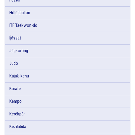
Hőlégballon
ITF Taekwon-do
Íjászat
Jégkorong
Judo
Kajak-kenu
Karate
Kempo
Kerékpár
Kézilabda