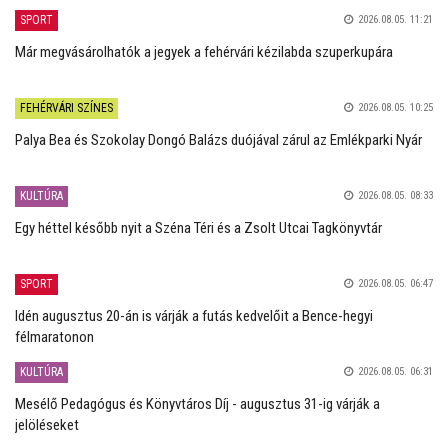
SPORT
2026.08.05. 11:21
Már megvásárolhatók a jegyek a fehérvári kézilabda szuperkupára
FEHÉRVÁRI SZÍNES
2026.08.05. 10:25
Palya Bea és Szokolay Dongó Balázs duójával zárul az Emlékparki Nyár
KULTÚRA
2026.08.05. 08:33
Egy héttel később nyit a Széna Téri és a Zsolt Utcai Tagkönyvtár
SPORT
2026.08.05. 06:47
Idén augusztus 20-án is várják a futás kedvelőit a Bence-hegyi
félmaratonon
KULTÚRA
2026.08.05. 06:31
Mesélő Pedagógus és Könyvtáros Díj - augusztus 31-ig várják a
jelöléseket