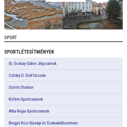
SPORT
SPORTLÉTESÍTMÉNYEK
Ifj. Ocskay Gábor Jégcsarnok
Csitáry G. Emil Uszoda
Sóstói Stadion
Köfém Sportcsarnok
Alba Regia Sportcsarnok
Bregyó Közi Ifjúsági és Szabadidőcentrum