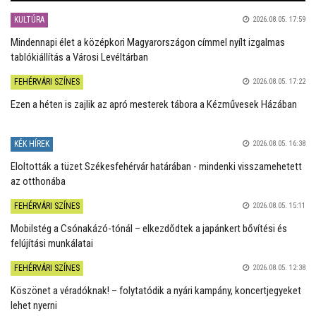
KULTÚRA
2026.08.05. 17:59
Mindennapi élet a középkori Magyarországon címmel nyílt izgalmas
tablókiállítás a Városi Levéltárban
FEHÉRVÁRI SZÍNES
2026.08.05. 17:22
Ezen a héten is zajlik az apró mesterek tábora a Kézművesek Házában
KÉK HÍREK
2026.08.05. 16:38
Eloltották a tüzet Székesfehérvár határában - mindenki visszamehetett
az otthonába
FEHÉRVÁRI SZÍNES
2026.08.05. 15:11
Mobilstég a Csónakázó-tónál – elkezdődtek a japánkert bővítési és
felújítási munkálatai
FEHÉRVÁRI SZÍNES
2026.08.05. 12:38
Köszönet a véradóknak! – folytatódik a nyári kampány, koncertjegyeket
lehet nyerni