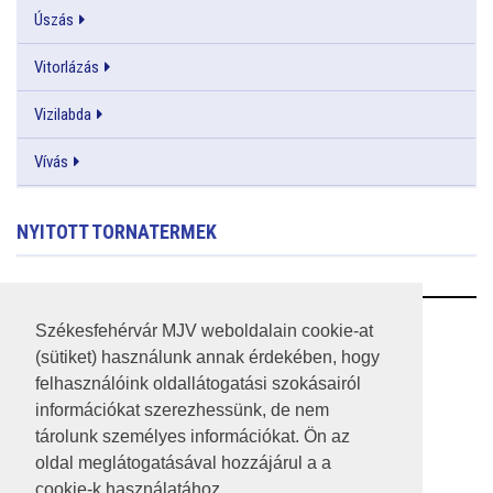
Úszás
Vitorlázás
Vizilabda
Vívás
NYITOTT TORNATERMEK
RSS
Székesfehérvár MJV weboldalain cookie-at
(sütiket) használunk annak érdekében, hogy
A HONLAP 2017.03.31-I ÁLLAPOTA
felhasználóink oldallátogatási szokásairól
információkat szerezhessünk, de nem
JOGI NYILATKOZAT
tárolunk személyes információkat. Ön az
IMPRESSZUM
oldal meglátogatásával hozzájárul a a
cookie-k használatához.