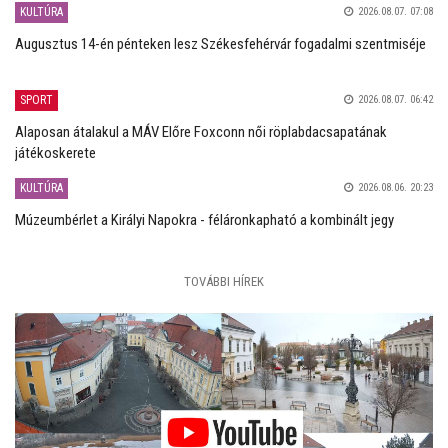
KULTÚRA
2026.08.07. 07:08
Augusztus 14-én pénteken lesz Székesfehérvár fogadalmi szentmiséje
SPORT
2026.08.07. 06:42
Alaposan átalakul a MÁV Előre Foxconn női röplabdacsapatának
játékoskerete
KULTÚRA
2026.08.06. 20:23
Múzeumbérlet a Királyi Napokra - féláronkapható a kombinált jegy
TOVÁBBI HÍREK