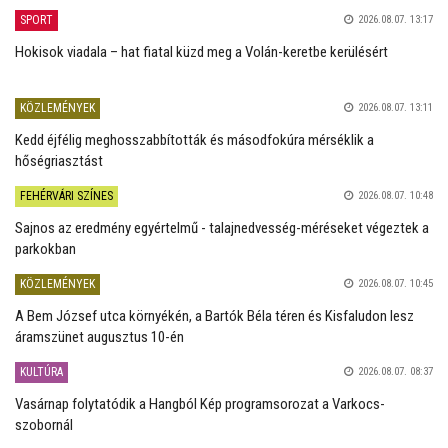
SPORT
2026.08.07. 13:17
Hokisok viadala – hat fiatal küzd meg a Volán-keretbe kerülésért
KÖZLEMÉNYEK
2026.08.07. 13:11
Kedd éjfélig meghosszabbították és másodfokúra mérséklik a
hőségriasztást
FEHÉRVÁRI SZÍNES
2026.08.07. 10:48
Sajnos az eredmény egyértelmű - talajnedvesség-méréseket végeztek a
parkokban
KÖZLEMÉNYEK
2026.08.07. 10:45
A Bem József utca környékén, a Bartók Béla téren és Kisfaludon lesz
áramszünet augusztus 10-én
KULTÚRA
2026.08.07. 08:37
Vasárnap folytatódik a Hangból Kép programsorozat a Varkocs-
szobornál