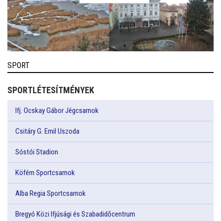
SPORT
SPORTLÉTESÍTMÉNYEK
Ifj. Ocskay Gábor Jégcsarnok
Csitáry G. Emil Uszoda
Sóstói Stadion
Köfém Sportcsarnok
Alba Regia Sportcsarnok
Bregyó Közi Ifjúsági és Szabadidőcentrum