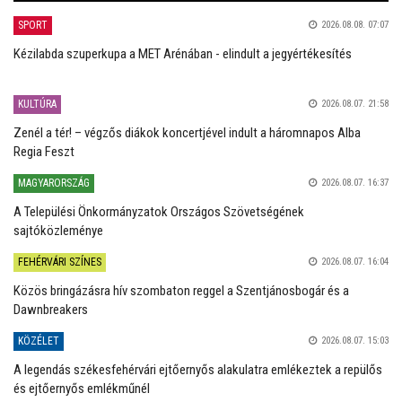
SPORT
2026.08.08. 07:07
Kézilabda szuperkupa a MET Arénában - elindult a jegyértékesítés
KULTÚRA
2026.08.07. 21:58
Zenél a tér! – végzős diákok koncertjével indult a háromnapos Alba
Regia Feszt
MAGYARORSZÁG
2026.08.07. 16:37
A Települési Önkormányzatok Országos Szövetségének
sajtóközleménye
FEHÉRVÁRI SZÍNES
2026.08.07. 16:04
Közös bringázásra hív szombaton reggel a Szentjánosbogár és a
Dawnbreakers
KÖZÉLET
2026.08.07. 15:03
A legendás székesfehérvári ejtőernyős alakulatra emlékeztek a repülős
és ejtőernyős emlékműnél