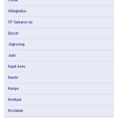
Hőlégballon
ITF Taekwon-do
Íjászat
Jégkorong
Judo
Kajak-kenu
Karate
Kempo
Kerékpár
Kézilabda