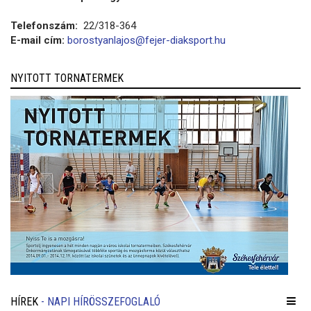
Telefonszám:
22/318-364
E-mail cím:
borostyanlajos@fejer-diaksport.hu
NYITOTT TORNATERMEK
HÍREK
- NAPI HÍRÖSSZEFOGLALÓ