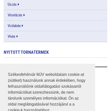
Úszás
Vitorlázás
Vizilabda
Vívás
NYITOTT TORNATERMEK
RSS
Székesfehérvár MJV weboldalain cookie-at
(sütiket) használunk annak érdekében, hogy
A HONLAP 2017.03.31-I ÁLLAPOTA
felhasználóink oldallátogatási szokásairól
információkat szerezhessünk, de nem
JOGI NYILATKOZAT
tárolunk személyes információkat. Ön az
IMPRESSZUM
oldal meglátogatásával hozzájárul a a
cookie-k használatához.