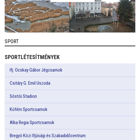
SPORT
SPORTLÉTESÍTMÉNYEK
Ifj. Ocskay Gábor Jégcsarnok
Csitáry G. Emil Uszoda
Sóstói Stadion
Köfém Sportcsarnok
Alba Regia Sportcsarnok
Bregyó Közi Ifjúsági és Szabadidőcentrum