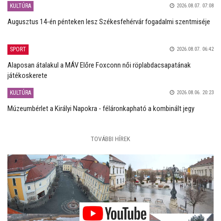
KULTÚRA
2026.08.07. 07:08
Augusztus 14-én pénteken lesz Székesfehérvár fogadalmi szentmiséje
SPORT
2026.08.07. 06:42
Alaposan átalakul a MÁV Előre Foxconn női röplabdacsapatának
játékoskerete
KULTÚRA
2026.08.06. 20:23
Múzeumbérlet a Királyi Napokra - féláronkapható a kombinált jegy
TOVÁBBI HÍREK