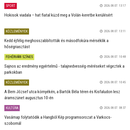
SPORT
2026.08.07. 13:17
Hokisok viadala – hat fiatal küzd meg a Volán-keretbe kerülésért
KÖZLEMÉNYEK
2026.08.07. 13:11
Kedd éjfélig meghosszabbították és másodfokúra mérséklik a
hőségriasztást
FEHÉRVÁRI SZÍNES
2026.08.07. 10:48
Sajnos az eredmény egyértelmű - talajnedvesség-méréseket végeztek a
parkokban
KÖZLEMÉNYEK
2026.08.07. 10:45
A Bem József utca környékén, a Bartók Béla téren és Kisfaludon lesz
áramszünet augusztus 10-én
KULTÚRA
2026.08.07. 08:37
Vasárnap folytatódik a Hangból Kép programsorozat a Varkocs-
szobornál