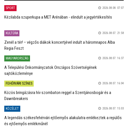
SPORT
2026.08.08. 07:07
Kézilabda szuperkupa a MET Arénában - elindult a jegyértékesítés
KULTÚRA
2026.08.07. 21:58
Zenél a tér! – végzős diákok koncertjével indult a háromnapos Alba
Regia Feszt
MAGYARORSZÁG
2026.08.07. 16:37
A Települési Önkormányzatok Országos Szövetségének
sajtóközleménye
FEHÉRVÁRI SZÍNES
2026.08.07. 16:04
Közös bringázásra hív szombaton reggel a Szentjánosbogár és a
Dawnbreakers
KÖZÉLET
2026.08.07. 15:03
A legendás székesfehérvári ejtőernyős alakulatra emlékeztek a repülős
és ejtőernyős emlékműnél