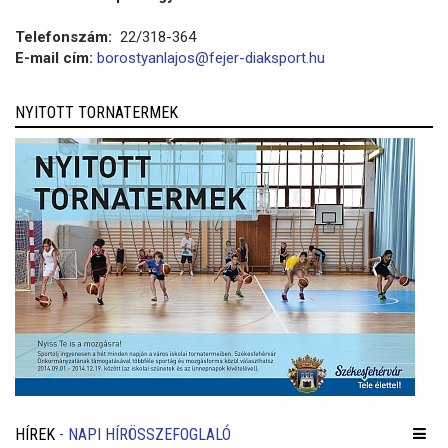
Telefonszám:
22/318-364
E-mail cím:
borostyanlajos@fejer-diaksport.hu
NYITOTT TORNATERMEK
HÍREK
- NAPI HÍRÖSSZEFOGLALÓ