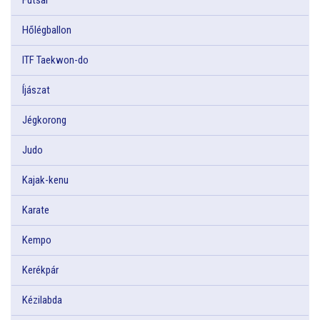
Hőlégballon
ITF Taekwon-do
Íjászat
Jégkorong
Judo
Kajak-kenu
Karate
Kempo
Kerékpár
Kézilabda