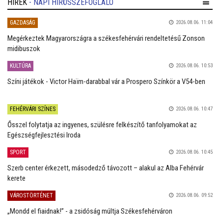
HÍREK
- NAPI HÍRÖSSZEFOGLALÓ
GAZDASÁG
2026.08.06. 11:04
Megérkeztek Magyarországra a székesfehérvári rendeltetésű Zonson
midibuszok
KULTÚRA
2026.08.06. 10:53
Színi játékok - Victor Haïm-darabbal vár a Prospero Színkör a V54-ben
FEHÉRVÁRI SZÍNES
2026.08.06. 10:47
Ősszel folytatja az ingyenes, szülésre felkészítő tanfolyamokat az
Egészségfejlesztési Iroda
SPORT
2026.08.06. 10:45
Szerb center érkezett, másodedző távozott – alakul az Alba Fehérvár
kerete
VÁROSTÖRTÉNET
2026.08.06. 09:52
„Mondd el fiaidnak!” - a zsidóság múltja Székesfehérváron