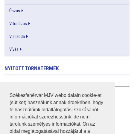
Úszás
Vitorlázás
Vizilabda
Vívás
NYITOTT TORNATERMEK
RSS
Székesfehérvár MJV weboldalain cookie-at
(sütiket) használunk annak érdekében, hogy
A HONLAP 2017.03.31-I ÁLLAPOTA
felhasználóink oldallátogatási szokásairól
információkat szerezhessünk, de nem
JOGI NYILATKOZAT
tárolunk személyes információkat. Ön az
IMPRESSZUM
oldal meglátogatásával hozzájárul a a