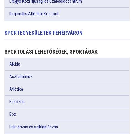
Bregyó Közi Ifjúsági és Szabadidőcentrum
Regionális Atlétikai Központ
SPORTEGYESÜLETEK FEHÉRVÁRON
SPORTOLÁSI LEHETŐSÉGEK, SPORTÁGAK
Aikido
Asztalitenisz
Atlétika
Birkózás
Box
Falmászás és sziklamászás