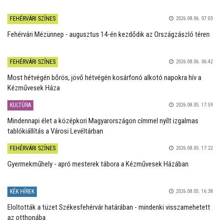
FEHÉRVÁRI SZÍNES
2026.08.06. 07:03
Fehérvári Mézünnep - augusztus 14-én kezdődik az Országzászló téren
FEHÉRVÁRI SZÍNES
2026.08.06. 06:42
Most hétvégén bőrös, jövő hétvégén kosárfonó alkotó napokra hív a
Kézművesek Háza
KULTÚRA
2026.08.05. 17:59
Mindennapi élet a középkori Magyarországon címmel nyílt izgalmas
tablókiállítás a Városi Levéltárban
FEHÉRVÁRI SZÍNES
2026.08.05. 17:22
Gyermekműhely - apró mesterek tábora a Kézművesek Házában
KÉK HÍREK
2026.08.05. 16:38
Eloltották a tüzet Székesfehérvár határában - mindenki visszamehetett
az otthonába