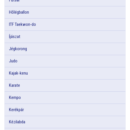
Hőlégballon
ITF Taekwon-do
Íjászat
Jégkorong
Judo
Kajak-kenu
Karate
Kempo
Kerékpár
Kézilabda