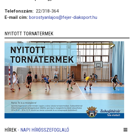
Telefonszám:
22/318-364
E-mail cím:
borostyanlajos@fejer-diaksport.hu
NYITOTT TORNATERMEK
HÍREK
- NAPI HÍRÖSSZEFOGLALÓ