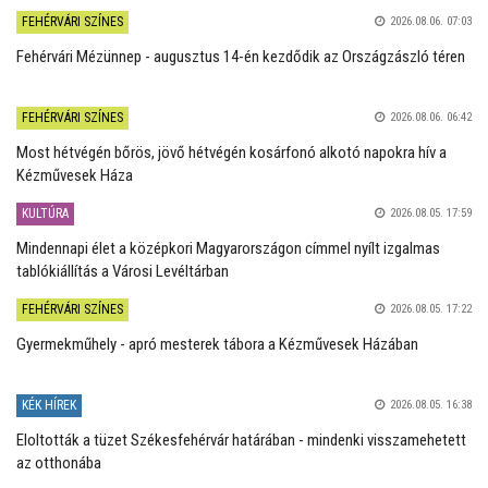
FEHÉRVÁRI SZÍNES
2026.08.06. 07:03
Fehérvári Mézünnep - augusztus 14-én kezdődik az Országzászló téren
FEHÉRVÁRI SZÍNES
2026.08.06. 06:42
Most hétvégén bőrös, jövő hétvégén kosárfonó alkotó napokra hív a
Kézművesek Háza
KULTÚRA
2026.08.05. 17:59
Mindennapi élet a középkori Magyarországon címmel nyílt izgalmas
tablókiállítás a Városi Levéltárban
FEHÉRVÁRI SZÍNES
2026.08.05. 17:22
Gyermekműhely - apró mesterek tábora a Kézművesek Házában
KÉK HÍREK
2026.08.05. 16:38
Eloltották a tüzet Székesfehérvár határában - mindenki visszamehetett
az otthonába