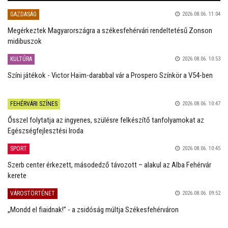
GAZDASÁG
2026.08.06. 11:04
Megérkeztek Magyarországra a székesfehérvári rendeltetésű Zonson
midibuszok
KULTÚRA
2026.08.06. 10:53
Színi játékok - Victor Haïm-darabbal vár a Prospero Színkör a V54-ben
FEHÉRVÁRI SZÍNES
2026.08.06. 10:47
Ősszel folytatja az ingyenes, szülésre felkészítő tanfolyamokat az
Egészségfejlesztési Iroda
SPORT
2026.08.06. 10:45
Szerb center érkezett, másodedző távozott – alakul az Alba Fehérvár
kerete
VÁROSTÖRTÉNET
2026.08.06. 09:52
„Mondd el fiaidnak!” - a zsidóság múltja Székesfehérváron