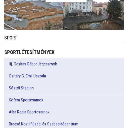
SPORT
SPORTLÉTESÍTMÉNYEK
Ifj. Ocskay Gábor Jégcsarnok
Csitáry G. Emil Uszoda
Sóstói Stadion
Köfém Sportcsarnok
Alba Regia Sportcsarnok
Bregyó Közi Ifjúsági és Szabadidőcentrum