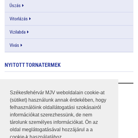
Úszás
Vitorlázás
Vizilabda
Vívás
NYITOTT TORNATERMEK
RSS
Székesfehérvár MJV weboldalain cookie-at
(sütiket) használunk annak érdekében, hogy
A HONLAP 2017.03.31-I ÁLLAPOTA
felhasználóink oldallátogatási szokásairól
információkat szerezhessünk, de nem
JOGI NYILATKOZAT
tárolunk személyes információkat. Ön az
IMPRESSZUM
oldal meglátogatásával hozzájárul a a
cookie-k használatához.