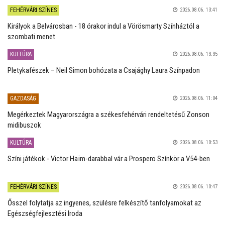
FEHÉRVÁRI SZÍNES
2026.08.06. 13:41
Királyok a Belvárosban - 18 órakor indul a Vörösmarty Színháztól a
szombati menet
KULTÚRA
2026.08.06. 13:35
Pletykafészek – Neil Simon bohózata a Csajághy Laura Színpadon
GAZDASÁG
2026.08.06. 11:04
Megérkeztek Magyarországra a székesfehérvári rendeltetésű Zonson
midibuszok
KULTÚRA
2026.08.06. 10:53
Színi játékok - Victor Haïm-darabbal vár a Prospero Színkör a V54-ben
FEHÉRVÁRI SZÍNES
2026.08.06. 10:47
Ősszel folytatja az ingyenes, szülésre felkészítő tanfolyamokat az
Egészségfejlesztési Iroda