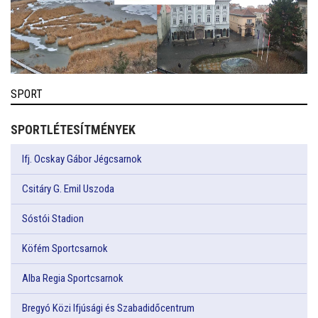
SPORT
SPORTLÉTESÍTMÉNYEK
Ifj. Ocskay Gábor Jégcsarnok
Csitáry G. Emil Uszoda
Sóstói Stadion
Köfém Sportcsarnok
Alba Regia Sportcsarnok
Bregyó Közi Ifjúsági és Szabadidőcentrum