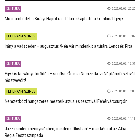
KULTÚRA
2026.08.06. 20:23
Múzeumbérlet a Királyi Napokra - féláronkapható a kombinált jegy
FEHÉRVÁRI SZÍNES
2026.08.06. 19:07
Irány a vadszeder – augusztus 9-én vár mindenkit a túrára Lencsés Rita
KULTÚRA
2026.08.06. 16:37
Egy kis kosárnyi törődés – segítse Ön is a Nemzetközi Néptáncfesztivál
résztvevőit!
FEHÉRVÁRI SZÍNES
2026.08.06. 16:03
Nemzetközi hangszeres mesterkurzus és fesztivál Fehérvárcsurgón
KULTÚRA
2026.08.06. 14:19
Jazz minden mennyiségben, minden stílusban! – már készül az Alba
Regia Feszt színpada