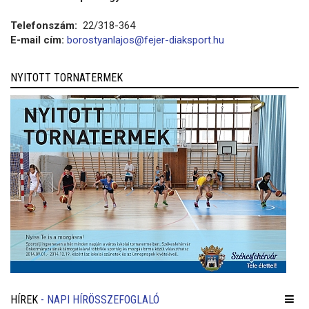
Telefonszám:
22/318-364
E-mail cím:
borostyanlajos@fejer-diaksport.hu
NYITOTT TORNATERMEK
HÍREK
- NAPI HÍRÖSSZEFOGLALÓ