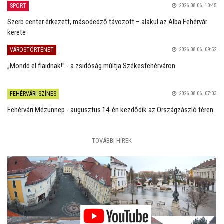
SPORT
2026.08.06. 10:45
Szerb center érkezett, másodedző távozott – alakul az Alba Fehérvár
kerete
VÁROSTÖRTÉNET
2026.08.06. 09:52
„Mondd el fiaidnak!” - a zsidóság múltja Székesfehérváron
FEHÉRVÁRI SZÍNES
2026.08.06. 07:03
Fehérvári Mézünnep - augusztus 14-én kezdődik az Országzászló téren
TOVÁBBI HÍREK