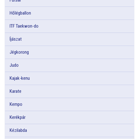
Hőlégballon
ITF Taekwon-do
Íjászat
Jégkorong
Judo
Kajak-kenu
Karate
Kempo
Kerékpár
Kézilabda