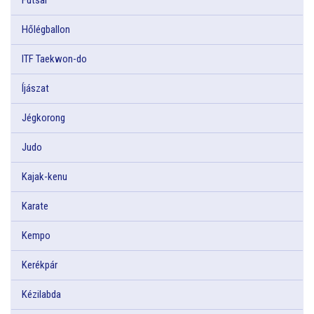
Hőlégballon
ITF Taekwon-do
Íjászat
Jégkorong
Judo
Kajak-kenu
Karate
Kempo
Kerékpár
Kézilabda