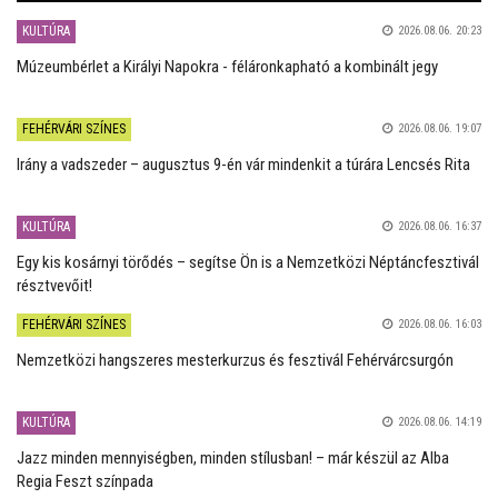
KULTÚRA
2026.08.06. 20:23
Múzeumbérlet a Királyi Napokra - féláronkapható a kombinált jegy
FEHÉRVÁRI SZÍNES
2026.08.06. 19:07
Irány a vadszeder – augusztus 9-én vár mindenkit a túrára Lencsés Rita
KULTÚRA
2026.08.06. 16:37
Egy kis kosárnyi törődés – segítse Ön is a Nemzetközi Néptáncfesztivál
résztvevőit!
FEHÉRVÁRI SZÍNES
2026.08.06. 16:03
Nemzetközi hangszeres mesterkurzus és fesztivál Fehérvárcsurgón
KULTÚRA
2026.08.06. 14:19
Jazz minden mennyiségben, minden stílusban! – már készül az Alba
Regia Feszt színpada