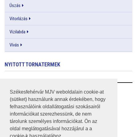
Úszás
Vitorlázás
Vizilabda
Vívás
NYITOTT TORNATERMEK
RSS
Székesfehérvár MJV weboldalain cookie-at
(sütiket) használunk annak érdekében, hogy
A HONLAP 2017.03.31-I ÁLLAPOTA
felhasználóink oldallátogatási szokásairól
információkat szerezhessünk, de nem
JOGI NYILATKOZAT
tárolunk személyes információkat. Ön az
IMPRESSZUM
oldal meglátogatásával hozzájárul a a
cookie-k használatához.