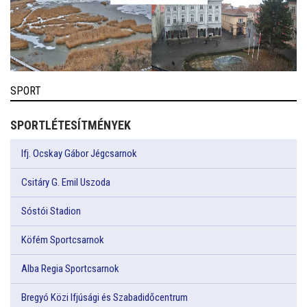
SPORT
SPORTLÉTESÍTMÉNYEK
Ifj. Ocskay Gábor Jégcsarnok
Csitáry G. Emil Uszoda
Sóstói Stadion
Köfém Sportcsarnok
Alba Regia Sportcsarnok
Bregyó Közi Ifjúsági és Szabadidőcentrum