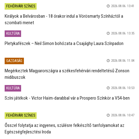
FEHÉRVÁRI SZÍNES
2026.08.06. 13:41
Királyok a Belvárosban - 18 órakor indul a Vörösmarty Színháztól a
szombati menet
KULTÚRA
2026.08.06. 13:35
Pletykafészek – Neil Simon bohózata a Csajághy Laura Színpadon
GAZDASÁG
2026.08.06. 11:04
Megérkeztek Magyarországra a székesfehérvári rendeltetésű Zonson
midibuszok
KULTÚRA
2026.08.06. 10:53
Színi játékok - Victor Haïm-darabbal vár a Prospero Színkör a V54-ben
FEHÉRVÁRI SZÍNES
2026.08.06. 10:47
Ősszel folytatja az ingyenes, szülésre felkészítő tanfolyamokat az
Egészségfejlesztési Iroda