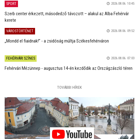
SPORT
2026.08.06. 10:45
Szerb center érkezett, másodedző távozott – alakul az Alba Fehérvár
kerete
VÁROSTÖRTÉNET
2026.08.06. 09:52
„Mondd el fiaidnak!” - a zsidóság múltja Székesfehérváron
FEHÉRVÁRI SZÍNES
2026.08.06. 07:03
Fehérvári Mézünnep - augusztus 14-én kezdődik az Országzászló téren
TOVÁBBI HÍREK