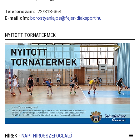
Telefonszám:
22/318-364
E-mail cím:
borostyanlajos@fejer-diaksport.hu
NYITOTT TORNATERMEK
HÍREK
- NAPI HÍRÖSSZEFOGLALÓ