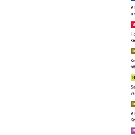
A 
a 
S
Ho
ke
K
Ke
hő
F
Sa
vé
K
A 
Ki
K