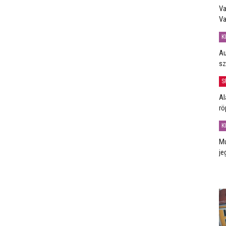
Va
Va
K
Au
sz
S
Al
rö
K
Mú
je