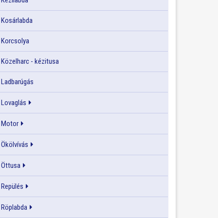
Kézilabda
Kosárlabda
Korcsolya
Közelharc - kézitusa
Ladbarúgás
Lovaglás
Motor
Ökölvívás
Öttusa
Repülés
Röplabda