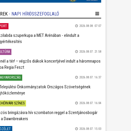
ÍREK
- NAPI HÍRÖSSZEFOGLALÓ
PORT
2026.08.08. 07:07
zilabda szuperkupa a MET Arénában - elindult a
gyértékesítés
ULTÚRA
2026.08.07. 21:58
nél a tér! – végzős diákok koncertjével indult a háromnapos
ba Regia Feszt
AGYARORSZÁG
2026.08.07. 16:37
Települési Önkormányzatok Országos Szövetségének
jtóközleménye
EHÉRVÁRI SZÍNES
2026.08.07. 16:04
zös bringázásra hív szombaton reggel a Szentjánosbogár
 a Dawnbreakers
ÖZÉLET
2026.08.07. 15:03