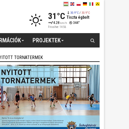
31°C
30.9°C
/
30.9°C
Tiszta égbolt
4.28
344°
km/h
Frissítve: 14:56
Keresés
ORMÁCIÓK
PROJEKTEK
YITOTT TORNATERMEK