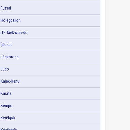
Futsal
Hőlégballon
ITF Taekwon-do
Íjászat
Jégkorong
Judo
Kajak-kenu
Karate
Kempo
Kerékpár