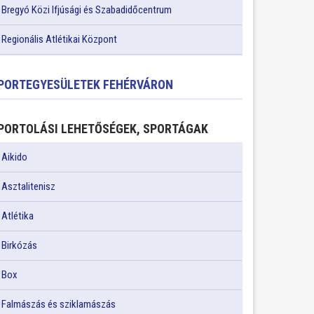
Bregyó Közi Ifjúsági és Szabadidőcentrum
Regionális Atlétikai Központ
PORTEGYESÜLETEK FEHÉRVÁRON
PORTOLÁSI LEHETŐSÉGEK, SPORTÁGAK
Aikido
Asztalitenisz
Atlétika
Birkózás
Box
Falmászás és sziklamászás