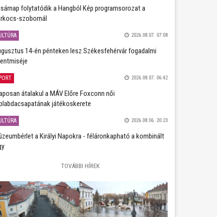
sárnap folytatódik a Hangból Kép programsorozat a
rkocs-szobornál
ULTÚRA
2026.08.07. 07:08
gusztus 14-én pénteken lesz Székesfehérvár fogadalmi
entmiséje
PORT
2026.08.07. 06:42
aposan átalakul a MÁV Előre Foxconn női
plabdacsapatának játékoskerete
ULTÚRA
2026.08.06. 20:23
zeumbérlet a Királyi Napokra - féláronkapható a kombinált
gy
TOVÁBBI HÍREK