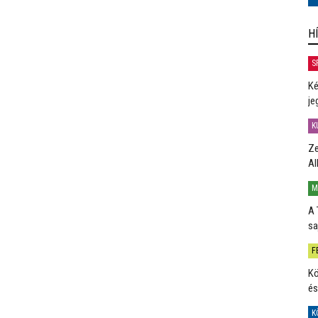
H
S
Ké
je
K
Ze
Al
M
A 
sa
F
Kö
és
K