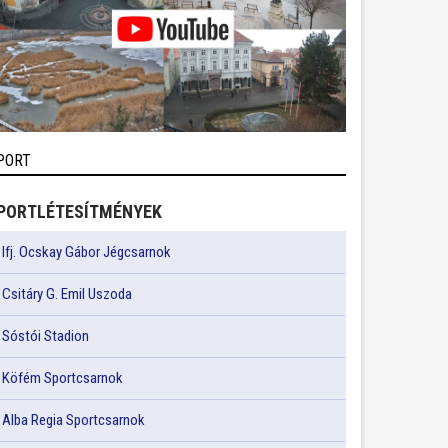
PORT
PORTLÉTESÍTMÉNYEK
Ifj. Ocskay Gábor Jégcsarnok
Csitáry G. Emil Uszoda
Sóstói Stadion
Köfém Sportcsarnok
Alba Regia Sportcsarnok