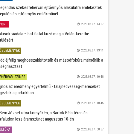
legendás székesfehérvári ejtőernyős alakulatra emlékeztek
repülős és ejtőernyős emlékműnél
PORT
2026.08.07. 13:17
kisok viadala – hat fiatal küzd meg a Volán-keretbe
rülésért
ÖZLEMÉNYEK
2026.08.07. 13:11
dd éjfélig meghosszabbították és másodfokúra mérséklik a
ségriasztást
EHÉRVÁRI SZÍNES
2026.08.07. 10:48
jnos az eredmény egyértelmű - talajnedvesség-méréseket
geztek a parkokban
ÖZLEMÉNYEK
2026.08.07. 10:45
Bem József utca környékén, a Bartók Béla téren és
sfaludon lesz áramszünet augusztus 10-én
ULTÚRA
2026.08.07. 08:37