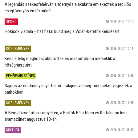
A legendás székesfehérvári ejtőernyős alakulatra emlékeztek a repülős
és ejtőernyős emlékműnél
SPORT
2026.08.07. 13:17
Hokisok viadala – hat fiatal küzd meg a Volán-keretbe kerülésért
KÖZLEMÉNYEK
2026.08.07. 13:11
Kedd éjfélig meghosszabbították és másodfokúra mérséklik a
hőségriasztást
FEHÉRVÁRI SZÍNES
2026.08.07. 10:48
Sajnos az eredmény egyértelmű - talajnedvesség-méréseket végeztek a
parkokban
KÖZLEMÉNYEK
2026.08.07. 10:45
A Bem József utca környékén, a Bartók Béla téren és Kisfaludon lesz
áramszünet augusztus 10-én
KULTÚRA
2026.08.07. 08:37