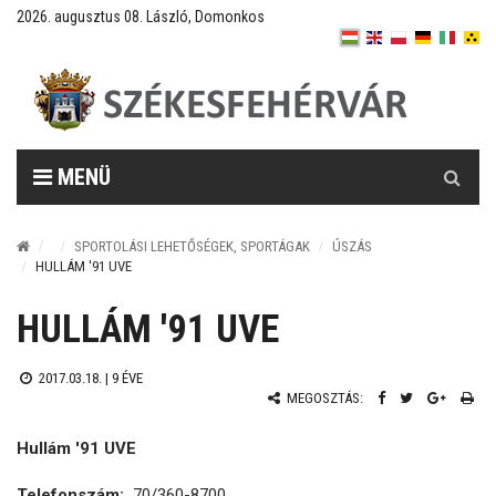
2026. augusztus 08. László, Domonkos
Keresés
MENÜ
SPORTOLÁSI LEHETŐSÉGEK, SPORTÁGAK
ÚSZÁS
HULLÁM '91 UVE
HULLÁM '91 UVE
2017.03.18. |
9 ÉVE
MEGOSZTÁS:
Hullám '91 UVE
Telefonszám:
70/360-8700