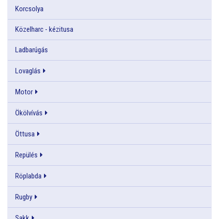
Korcsolya
Közelharc - kézitusa
Ladbarúgás
Lovaglás
Motor
Ökölvívás
Öttusa
Repülés
Röplabda
Rugby
Sakk