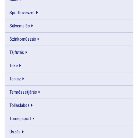
Sportlövészet
Súlyemelés
Szinkornúszás
Tájfutás
Teke
Tenisz
Természetjárás
Tollaslabda
Tömegsport
Úszás