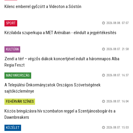
Kilenc emberrel győzött a Videoton a Sóstón
SPORT
2026.08.08. 07:07
Kézilabda szuperkupa a MET Arénában - elindult a jegyértékesítés
KULTÚRA
2026.08.07. 21:58
Zenél a tér! – végzős diákok koncertjével indult a háromnapos Alba
Regia Feszt
MAGYARORSZÁG
2026.08.07. 16:37
A Települési Önkormányzatok Országos Szövetségének
sajtóközleménye
FEHÉRVÁRI SZÍNES
2026.08.07. 16:04
Közös bringázásra hív szombaton reggel a Szentjánosbogár és a
Dawnbreakers
KÖZÉLET
2026.08.07. 15:03