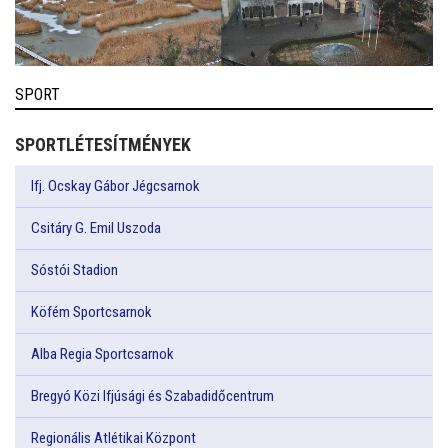
SPORT
SPORTLÉTESÍTMÉNYEK
Ifj. Ocskay Gábor Jégcsarnok
Csitáry G. Emil Uszoda
Sóstói Stadion
Köfém Sportcsarnok
Alba Regia Sportcsarnok
Bregyó Közi Ifjúsági és Szabadidőcentrum
Regionális Atlétikai Központ