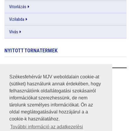
Vitorlázás
Vizilabda
Vívás
NYITOTT TORNATERMEK
RSS
Székesfehérvár MJV weboldalain cookie-at
(sütiket) használunk annak érdekében, hogy
A HONLAP 2017.03.31-I ÁLLAPOTA
felhasználóink oldallátogatási szokásairól
információkat szerezhessünk, de nem
JOGI NYILATKOZAT
tárolunk személyes információkat. Ön az
IMPRESSZUM
oldal meglátogatásával hozzájárul a a
cookie-k használatához.
MÉDIAAJÁNLAT
További információ az adatkezelési