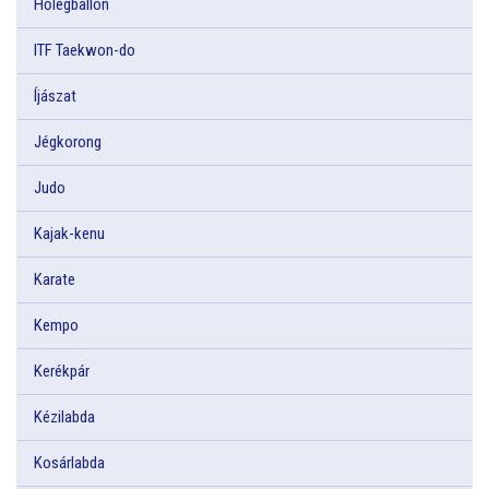
Hőlégballon
ITF Taekwon-do
Íjászat
Jégkorong
Judo
Kajak-kenu
Karate
Kempo
Kerékpár
Kézilabda
Kosárlabda